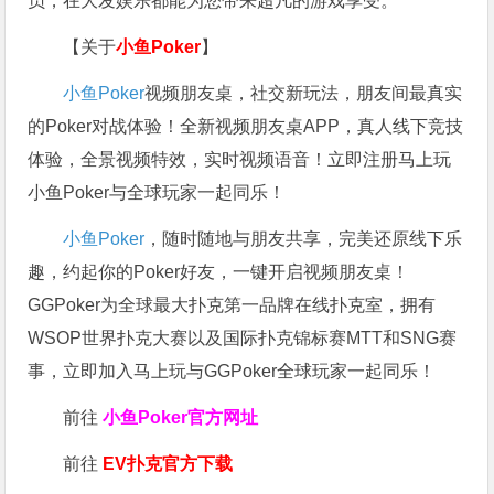
员，在大发娱乐都能为您带来超凡的游戏享受。
【关于
小鱼Poker
】
小鱼Poker
视频朋友桌，社交新玩法，朋友间最真实
的Poker对战体验！全新视频朋友桌APP，真人线下竞技
体验，全景视频特效，实时视频语音！立即注册马上玩
小鱼Poker与全球玩家一起同乐！
小鱼Poker
，随时随地与朋友共享，完美还原线下乐
趣，约起你的Poker好友，一键开启视频朋友桌！
GGPoker为全球最大扑克第一品牌在线扑克室，拥有
WSOP世界扑克大赛以及国际扑克锦标赛MTT和SNG赛
事，立即加入马上玩与GGPoker全球玩家一起同乐！
前往
小鱼Poker官方网址
前往
EV扑克官方下载