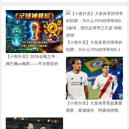
【小鱼扑克】大发体育控球率的
陷阱：为什么70%控球率却0-1
【小鱼扑克】2026金靴之争：
输球，现代足球早已不是“球权
姆巴佩vs梅西——半决赛前的
游戏”
“双雄会”，这可能是世界杯史上
最难猜的金靴归属
【小鱼扑克】大发体育英超夏窗
观察：曼城缝补、阿森纳拼图、
红军重建、曼联破局——新赛季
乱战才刚开始