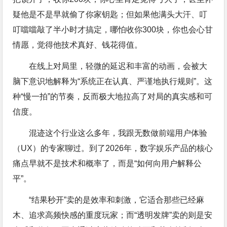
疑他是不是早就偷了你家钥匙；但如果他满头大汗、叮
叮噹噹敲了半小时才搞定，哪怕收你300块，你也会心甘
情愿，觉得他技术真好、钱花得值。
在线上对局里，轻微的延迟和丰富的动画，会被大
脑下意识地解释为“系统正在认真、严谨地执行规则”。这
种“慢一拍”的节奏，反而极大地拉高了对局的真实感和可
信度。
混迹这个行业这么多年，我跟无数做前端用户体验
（UX）的专家聊过。到了2026年，数字娱乐产品的核心
痛点早就不是技术和概率了，而是“如何向用户解释公
平”。
“结果秒开”卖的是效率和刺激，它适合那些已经麻
木、追求高频快感的重度玩家；而“透明发牌”卖的则是安