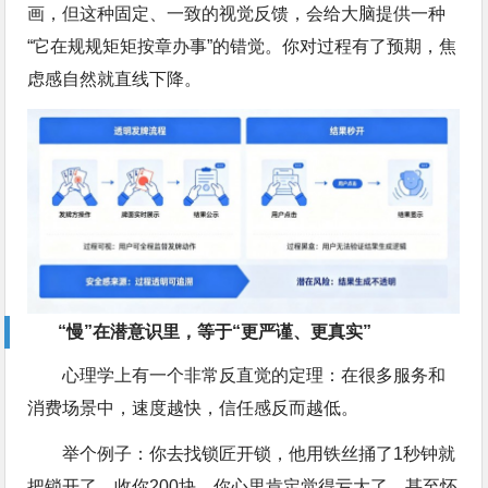
画，但这种固定、一致的视觉反馈，会给大脑提供一种
“它在规规矩矩按章办事”的错觉。你对过程有了预期，焦
虑感自然就直线下降。
“慢”在潜意识里，等于“更严谨、更真实”
心理学上有一个非常反直觉的定理：在很多服务和
消费场景中，速度越快，信任感反而越低。
举个例子：你去找锁匠开锁，他用铁丝捅了1秒钟就
把锁开了，收你200块，你心里肯定觉得亏大了，甚至怀