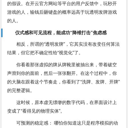
的假设。在开云官方网站等平台的用户反馈中，玩秒开
游戏的人，输钱后砸键盘的概率远高于玩透明发牌游戏
的人。
仪式感和可见流程，能成功“降维打击”焦虑感
相反，所谓的“透明发牌”，它其实没有改变任何算法
结果，但它把不确定性给“视觉化”了。
你看着那张虚拟的牌从牌靴里被抽出来，带着破空
声滑到你的面前，然后一张张翻开。在这个过程中，你
的大脑在跟着这个节奏走，你看到了“洗牌、发牌、开牌”
的完整逻辑。
这时候，原本虚无缥缈的数字代码，在界面设计上
变成了“看得见的物理实体”。
可预测的稳定感： 哪怕你知道这只是程序模拟的动