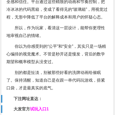
全感和信任。平台通过这些精致的动画和节奏控制，把
冷冰冰的代码黑箱，变成了看得见的“玻璃箱”，用视觉过
程，无形中降低了平台的解释成本和用户的怀疑心态。
所以，作为玩家，看清这一层设计，能帮你更理性
地审视自己的情绪。
你以为你感受到的“公平”和“安全”，其实只是一场精
心编排的视觉魔术。不管是秒开还是慢发，背后的数学
期望和概率模型从没变过。
别的都是扯淡，别被那些好看的洗牌动画给催眠
了。保持清醒，知道自己是在跟一串代码玩游戏，捂紧
口袋，才是最真实的底气。
下注网址直达：
大发官方
试玩入口1