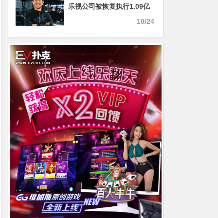
乐视公司被恢复执行1.09亿
元 合计超14亿元
10/24