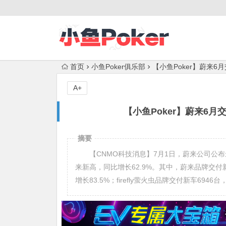
首页
小鱼Poker俱乐部
【小鱼Poker】蔚来6
A+
【小鱼Poker】蔚来6月
摘要
【CNMO科技消息】7月1日，蔚来公司公布最新
来新高，同比增长62.9%。其中，蔚来品牌交付新
增长83.5%；firefly萤火虫品牌交付新车6946台