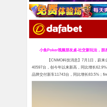
小鱼Poker视频朋友桌-社交新玩法，朋
【CNMO科技消息】7月1日，蔚来公
40597台，创今年以来新高，同比增长62.9
品牌交付新车11743台，同比增长83.5%；fi