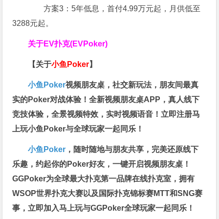
方案3：5年低息，首付4.99万元起，月供低至
3288元起。
关于
EV扑克(EVPoker)
【关于
小鱼Poker
】
小鱼Poker
视频朋友桌，社交新玩法，朋友间最真
实的Poker对战体验！全新视频朋友桌APP，真人线下
竞技体验，全景视频特效，实时视频语音！立即注册马
上玩小鱼Poker与全球玩家一起同乐！
小鱼Poker
，随时随地与朋友共享，完美还原线下
乐趣，约起你的Poker好友，一键开启视频朋友桌！
GGPoker为全球最大扑克第一品牌在线扑克室，拥有
WSOP世界扑克大赛以及国际扑克锦标赛MTT和SNG赛
事，立即加入马上玩与GGPoker全球玩家一起同乐！