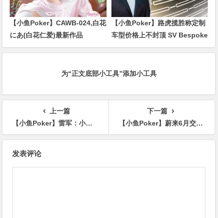
【小鱼Poker】CAWB-024,白花
【小鱼Poker】路虎揽胜称定制
にあ(白花仁爱)最新作品
车型价格上不封顶 SV Bespoke
2026/09/01发布！
业务加速
为“正文底部小工具”添加小工具
上一篇
下一篇
【小鱼Poker】雷军：小米造车之初就想造媲美保时捷和特斯拉的梦想之车
【小鱼Poker】蔚来6月交付新车40597台 累计交付新车超118万台
文
发表评论
章
导
航