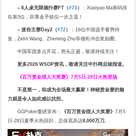
– 6
人桌无限德扑赛
FT
（
#73
）
：Xiaoyao Ma筹码排
在第3位，距离金手链仅一步之遥！
–
迷你主赛
Day2
（
#72
）
：16位中国选手蓄势待
发，Zelin Wang、Zheming Zhu等领衔冲击奖励圈。
中国军团多点开花，势头正盛，敬请持续关注！
更多
2026 WSOP
资讯，敬请关注中扑网后续报道。
《百万赏金猎人大奖赛》
7月5日-28日火热登场
不是第一，却成为全场最大赢家！神秘赏金赛的魅
力就是令人如此难以抗拒。
GGPoker重磅宣布：
《百万赏金猎人大奖赛》
7月5
日-28日夏季火热回归，总保底高达
8,000
万刀
。