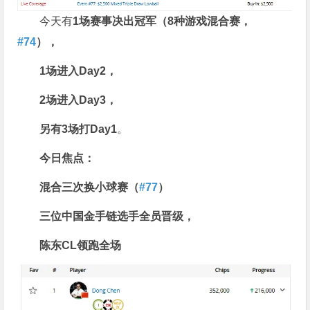
今天有
1
场赛事决出冠军（
8
种游戏混合赛，
#74
），
1
场进入
Day2
，
2
场进入
Day3
，
另有
3
场
打
Day1
。
今日焦点：
混合三次换小球赛（
#77
）
三位中国金手链选手全员晋级，
陈东
CL
领跑全场