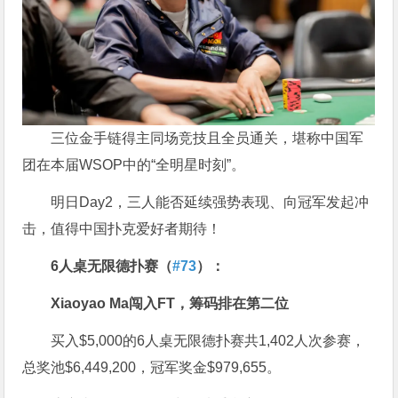
三位金手链得主同场竞技且全员通关，堪称中国军
团在本届WSOP中的“全明星时刻”。
明日Day2，三人能否延续强势表现、向冠军发起冲
击，值得中国扑克爱好者期待！
6
人桌无限德扑赛（
#73
）：
Xiaoyao Ma
闯入
FT
，筹码排在第二位
买入$5,000的6人桌无限德扑赛共1,402人次参赛，
总奖池$6,449,200，冠军奖金$979,655。