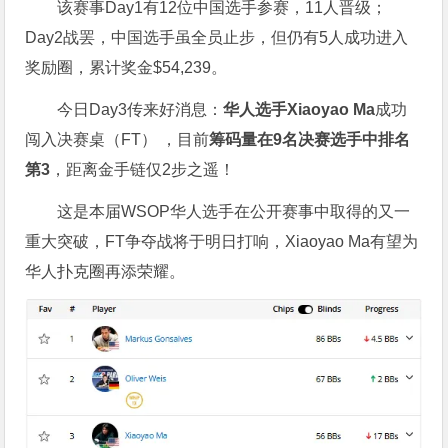
该赛事Day1有12位中国选手参赛，11人晋级；
Day2战罢，中国选手虽全员止步，但仍有5人成功进入
奖励圈，累计奖金$54,239。
今日Day3传来好消息：
华人选手
Xiaoyao Ma
成功
闯入决赛桌（FT） ，目前
筹码量在
9
名决赛选手中排名
第
3
，距离金手链仅2步之遥！
这是本届WSOP华人选手在公开赛事中取得的又一
重大突破，FT争夺战将于明日打响，Xiaoyao Ma有望为
华人扑克圈再添荣耀。