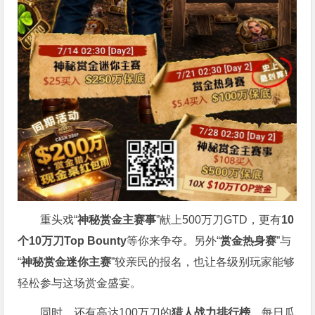
重头戏“
神秘赏金主赛事
”献上500万刀GTD，更有
10
个
10
万刀
Top Bounty
等你来争夺。另外“
赏金热身赛
”与
“
神秘赏金迷你主赛
”较亲民的报名，也让各级别玩家能够
轻松参与这场赏金盛宴。
同时，还有高达100万刀的
猎人战力排行榜
，每日瓜