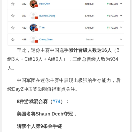
至此，迷你主赛中国选手
累计晋级人数达
1
6
人
（B
组3人 + C组13人 + A组0人），三组总晋级人数为934
人。
中国军团在迷你主赛中展现出极强的生存能力，后
续Day2冲击奖励圈值得重点关注。
8
种游戏混合赛（
#74
）：
美国名将
Shaun Deeb
夺冠，
斩获个人第
9
条金手链