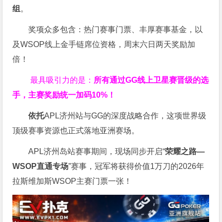
组
。
奖项众多包含：热门赛事门票、丰厚赛事基金，以
及WSOP线上金手链席位资格，
周末六日两天奖励加
倍！
最具吸引力的是：
所有通过
GG
线上卫星赛晋级的选
手，主赛奖励统一加码
10%
！
依托
APL济州站与GG的深度战略合作，这项世界级
顶级赛事资源也正式落地亚洲赛场。
APL济州岛站赛事期间，现场同步开启“
荣耀之路
—
WSOP
直通专场
”赛事，冠军将获得价值1万刀的2026年
拉斯维加斯WSOP主赛门票一张！