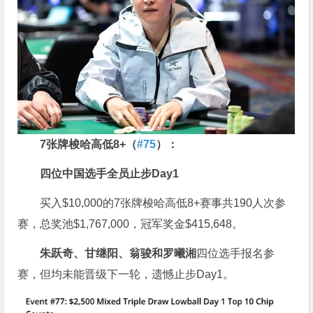
7
张牌梭哈高低
8+
（
#75
）：
四位中国选手全员止步
Day1
买入$10,000的7张牌梭哈高低8+赛事共190人次参
赛，总奖池$1,767,000，冠军奖金$415,648。
朱跃奇、甘继阳、翁骏和罗曦湘
四位选手报名参
赛，但均未能晋级下一轮，遗憾止步Day1。