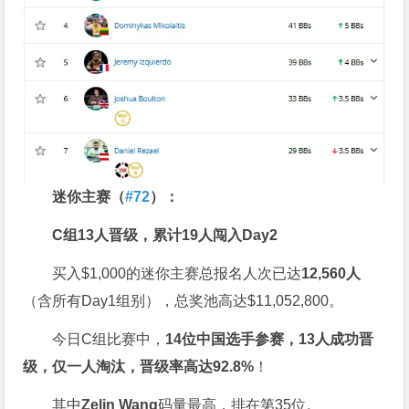
迷你主赛（
#72
）：
C
组
13
人晋级，累计
19
人闯入
Day2
买入$1,000的迷你主赛总报名人次已达
12,560
人
（含所有Day1组别），总奖池高达$11,052,800。
今日C组比赛中，
14
位中国选手参赛，
13
人成功晋
级，仅一人淘汰，晋级率高达
92.8%
！
其中
Zelin Wang
码量最高，排在第35位。