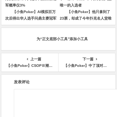
【小鱼Poker】AI模拟百万
【小鱼Poker】他只拿到了
次后得出华人选手问鼎主赛冠军
23票，却成了今年扑克名人堂唯
概率仅3%
一的入选者
为“正文底部小工具”添加小工具
上一篇
下一篇
【小鱼Poker】CSOPⅢ潮汕站主赛C/D组收官：邱畅、吴津分领两组，主赛第二轮7月6日开战
【小鱼Poker】中了顶对，到底该下几条街？别一把就软了
文
发表评论
章
导
航