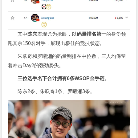
其中
陈东
表现尤为抢眼，以
码量排名第一
的身份领
跑其余150名对手，展现出极佳的竞技状态。
朱跃奇和罗曦湘的码量则排在中位数，三人均保留
着冲击Day2的强劲势头。
三位选手名下合计拥有
6
条
WSOP
金手链
。
陈东2条、朱跃奇1条、罗曦湘3条。