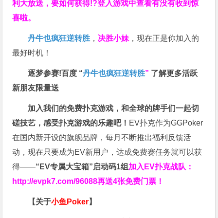
利大放送，要如何获得!?登入游戏中查看有没有收到惊
喜啦。
丹牛也疯狂逆转胜
，
决胜小妹
，现在正是你加入的
最好时机！
逐梦参赛!百度 “
丹牛也疯狂逆转胜
”
了解更多
活跃
新朋友限量送
加入我们的免费扑克游戏，和全球的牌手们一起切
磋技艺，感受扑克游戏的乐趣吧！
EV扑克作为GGPoker
在国内新开设的旗舰品牌，每月不断推出福利反馈活
动，现在只要成为EV新用户，达成免费赛任务就可以获
得——
“EV专属大宝箱”启动码1组
加入EV扑克战队：
http://evpk7.com/96088
再送4张免费门票！
【关于
小鱼Poker
】