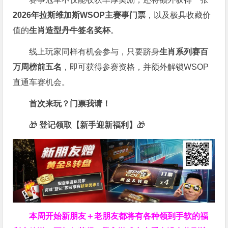
2026
年拉斯维加斯
WSOP
主赛事门票
，以及极具收藏价
值的
生肖造型丹牛签名奖杯
。
线上玩家同样有机会参与，只要跻身
生肖系列赛百
万周榜前五名
，即可获得参赛资格，并额外解锁WSOP
直通车赛机会。
首次来玩？门票我请！
🎁
登记领取【新手迎新福利】
🎁
本周开始新朋友＋老朋友都将有各种领到手软的福