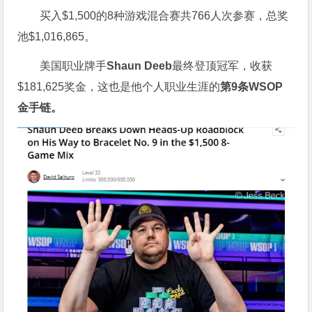
买入$1,500的8种游戏混合赛共766人次参赛，总奖
池$1,016,865。
美国职业牌手
Shaun Deeb
最终登顶冠军，收获
$181,625奖金，这也是他个人职业生涯的
第
9
条
WSOP
金手链。