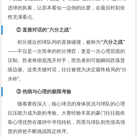
进球的执着，让原本看似一边倒的比赛，在最后时刻依
然充满看点。
② 直接对话的“六分之战”
积分接近的球队间的直接碰撞，被称为
“六分之战”
——不仅是一次简单的积分博弈，更是一次心理层面的
压制。胜者将彻底甩开对手，而负者则可能瞬间跌落晋
级边缘。这类关键对话，往往被视为决定最终格局的“分
水岭”。
③ 伤病与心理的极限考验
随着赛程深入，核心球员的身体状况与球队的心理
抗压能力成为新的考验。大赛经验丰富的豪门往往能依
靠心理优势在僵持中寻找转机，而黑马球队则凭借高强
度的拼抢不断挑战既定秩序。