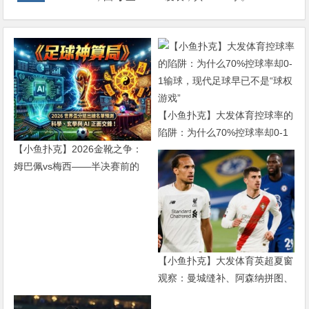
【小鱼扑克】大发体育控球率的
陷阱：为什么70%控球率却0-1
【小鱼扑克】2026金靴之争：
输球，现代足球早已不是“球权
姆巴佩vs梅西——半决赛前的
游戏”
“双雄会”，这可能是世界杯史上
最难猜的金靴归属
【小鱼扑克】大发体育英超夏窗
观察：曼城缝补、阿森纳拼图、
红军重建、曼联破局——新赛季