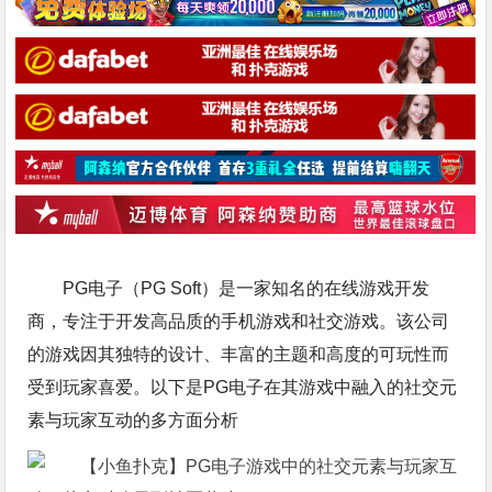
PG电子（PG Soft）是一家知名的在线游戏开发
商，专注于开发高品质的手机游戏和社交游戏。该公司
的游戏因其独特的设计、丰富的主题和高度的可玩性而
受到玩家喜爱。以下是PG电子在其游戏中融入的社交元
素与玩家互动的多方面分析