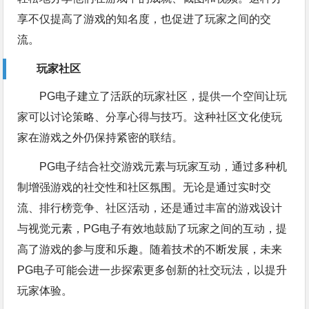
享不仅提高了游戏的知名度，也促进了玩家之间的交
流。
玩家社区
PG电子建立了活跃的玩家社区，提供一个空间让玩
家可以讨论策略、分享心得与技巧。这种社区文化使玩
家在游戏之外仍保持紧密的联结。
PG电子结合社交游戏元素与玩家互动，通过多种机
制增强游戏的社交性和社区氛围。无论是通过实时交
流、排行榜竞争、社区活动，还是通过丰富的游戏设计
与视觉元素，PG电子有效地鼓励了玩家之间的互动，提
高了游戏的参与度和乐趣。随着技术的不断发展，未来
PG电子可能会进一步探索更多创新的社交玩法，以提升
玩家体验。