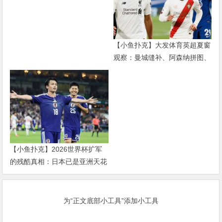
最难猜的金靴归属
【小鱼扑克】大发体育英超夏窗
观察：曼城缝补、阿森纳拼图、
红军重建、曼联破局——新赛季
乱战才刚开始
【小鱼扑克】2026世界杯扩军
的残酷真相：日本已是亚洲天花
板，国足的差距远不止几个名额
为“正文底部小工具”添加小工具