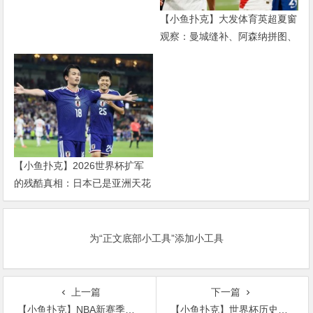
【小鱼扑克】大发体育英超夏窗
观察：曼城缝补、阿森纳拼图、
红军重建、曼联破局——新赛季
乱战才刚开始
【小鱼扑克】2026世界杯扩军
的残酷真相：日本已是亚洲天花
板，国足的差距远不止几个名额
为“正文底部小工具”添加小工具
上一篇
下一篇
【小鱼扑克】NBA新赛季实力榜出炉：东西部争冠格局迎来重大变化
【小鱼扑克】世界杯历史经典比赛回顾：十大逆转瞬间至今仍令人难忘