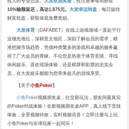
投入的专业态度。
大发欢迎奖金
，投注赛事每周获取
10%输额返还，高达1,875元。
大发幸运转盘
，每日旋转
财富轮盘，获取保底免费奖励。
大发体育
（DAFABET）在线上游戏领域一直处于行
业领先地位，深耕亚太地区，深刻了解会员的需求，精
准把握市场趋势，凭借种类繁多的游戏和卓越的服务赢
得了广大会员的青睐。不论您是热衷于体育竞猜、寻找
休闲娱乐、喜欢现场体验，还是棋牌和彩票的忠实会
员，在大发娱乐都能为您带来超凡的游戏享受。
【关于
小鱼Poker
】
小鱼Poker
视频朋友桌，社交新玩法，朋友间最真实
的Poker对战体验！全新视频朋友桌APP，真人线下竞技
体验，全景视频特效，实时视频语音！立即注册马上玩
小鱼Poker与全球玩家一起同乐！