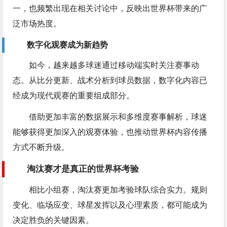
一，也频繁出现在相关讨论中，反映出世界杯带来的广
泛市场热度。
数字化观赛成为新趋势
如今，越来越多球迷通过移动端实时关注赛事动
态。从比分更新、战术分析到球员数据，数字化内容已
经成为现代观赛的重要组成部分。
借助更加丰富的数据展示和多维度赛事解析，球迷
能够获得更加深入的观赛体验，也推动世界杯内容传播
方式不断升级。
淘汰赛才是真正的世界杯考验
相比小组赛，淘汰赛更加考验球队综合实力。规则
变化、临场应变、球星发挥以及心理素质，都可能成为
决定胜负的关键因素。