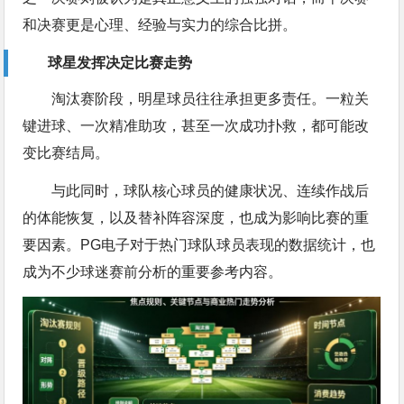
和决赛更是心理、经验与实力的综合比拼。
球星发挥决定比赛走势
淘汰赛阶段，明星球员往往承担更多责任。一粒关
键进球、一次精准助攻，甚至一次成功扑救，都可能改
变比赛结局。
与此同时，球队核心球员的健康状况、连续作战后
的体能恢复，以及替补阵容深度，也成为影响比赛的重
要因素。PG电子对于热门球队球员表现的数据统计，也
成为不少球迷赛前分析的重要参考内容。