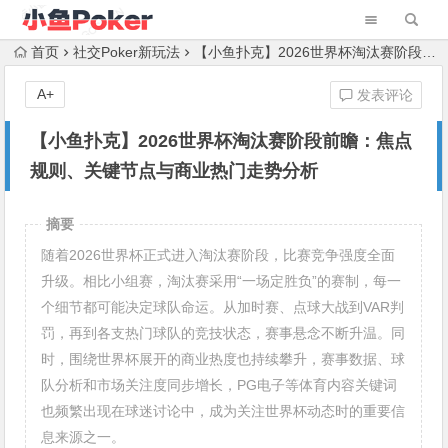
首页
社交Poker新玩法
【小鱼扑克】2026世界杯淘汰赛阶段前瞻：焦点规则、关键节点与商业热门走势分析
A+
发表评论
【小鱼扑克】2026世界杯淘汰赛阶段前瞻：焦点
规则、关键节点与商业热门走势分析
摘要
随着2026世界杯正式进入淘汰赛阶段，比赛竞争强度全面
升级。相比小组赛，淘汰赛采用“一场定胜负”的赛制，每一
个细节都可能决定球队命运。从加时赛、点球大战到VAR判
罚，再到各支热门球队的竞技状态，赛事悬念不断升温。同
时，围绕世界杯展开的商业热度也持续攀升，赛事数据、球
队分析和市场关注度同步增长，PG电子等体育内容关键词
也频繁出现在球迷讨论中，成为关注世界杯动态时的重要信
息来源之一。