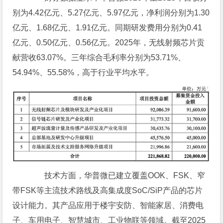
别为4.42亿元、5.27亿元、5.97亿元，净利润分别为1.30
亿元、1.68亿元、1.91亿元。同期研发费用分别为0.41
亿元、0.50亿元、0.56亿元。2025年，无线射频芯片贡
献营收63.07%。三年综合毛利率分别为53.71%、
54.94%、55.58%，高于行业平均水平。
技术方面，华普微已建立覆盖OOK、FSK、窄
带FSK等主流技术路线及高集成度SoC/SiP产品的芯片
设计能力。其产品应用于楼宇安防、智能家居、消费电
子、车用电子、智慧城市、工业物联等领域。截至2025