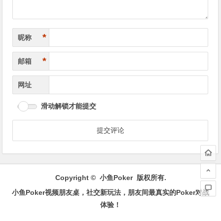
*
昵称
*
邮箱
网址
滑动解锁才能提交
Copyright ©
小鱼Poker
版权所有.
小鱼Poker视频朋友桌，社交新玩法，朋友间最真实的Poker对战
体验！