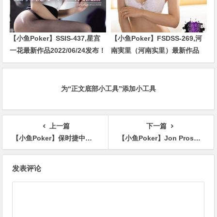
【小鱼Poker】SSIS-437,星宫
【小鱼Poker】FSDSS-269,河
一花最新作品2022/06/24发布！
南実里（河南实里）最新作品
2021-08-26发布！
为“正文底部小工具”添加小工具
上一篇
下一篇
【小鱼Poker】保时捷中国经销商称卖一辆亏七八万 深陷亏损泥潭
【小鱼Poker】Jon Prosser回应苹果iOS 26泄密诉讼：未接触商业机密
文
发表评论
章
导
航