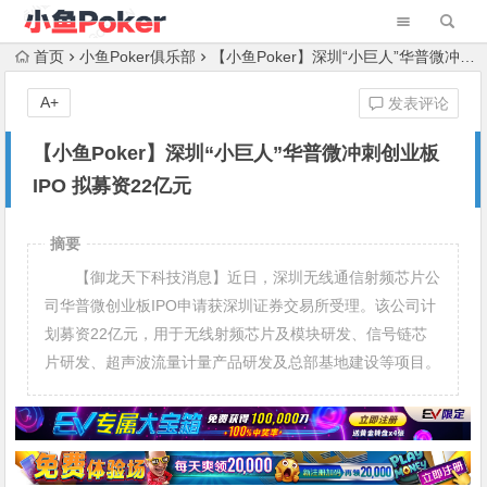
首页
小鱼Poker俱乐部
【小鱼Poker】深圳“小巨人”华普微冲刺创业板IPO 拟募资22亿元
A+
发表评论
【小鱼Poker】深圳“小巨人”华普微冲刺创业板
IPO 拟募资22亿元
摘要
【御龙天下科技消息】近日，深圳无线通信射频芯片公
司华普微创业板IPO申请获深圳证券交易所受理。该公司计
划募资22亿元，用于无线射频芯片及模块研发、信号链芯
片研发、超声波流量计量产品研发及总部基地建设等项目。