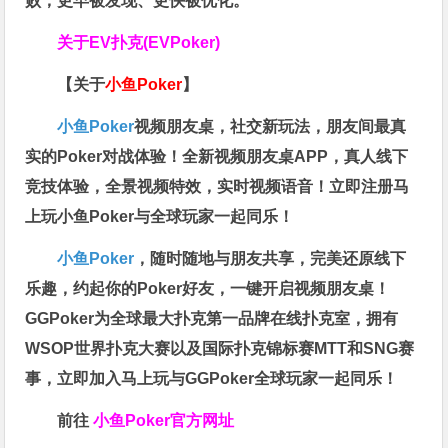
败，更早被发现、更快被优化。
关于
EV扑克(EVPoker)
【关于
小鱼Poker
】
小鱼Poker
视频朋友桌，社交新玩法，朋友间最真
实的Poker对战体验！全新视频朋友桌APP，真人线下
竞技体验，全景视频特效，实时视频语音！立即注册马
上玩小鱼Poker与全球玩家一起同乐！
小鱼Poker
，随时随地与朋友共享，完美还原线下
乐趣，约起你的Poker好友，一键开启视频朋友桌！
GGPoker为全球最大扑克第一品牌在线扑克室，拥有
WSOP世界扑克大赛以及国际扑克锦标赛MTT和SNG赛
事，立即加入马上玩与GGPoker全球玩家一起同乐！
前往
小鱼Poker官方网址