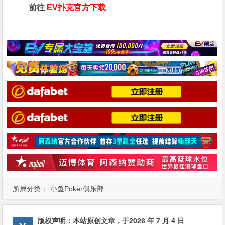
前往
EV扑克官方下载
所属分类：
小鱼Poker俱乐部
版权声明：
本站原创文章，于2026 年 7 月 4 日