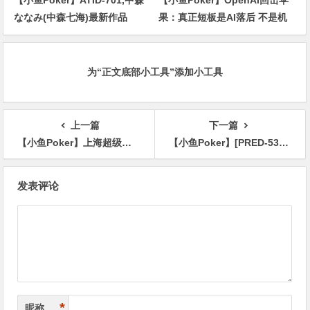
【小鱼Poker】ATID-701,中森
【小鱼Poker】OpenAI回击苹
ななみ(中森七海)最新作品
果：真正短板是AI落后 不是机
2026/09/01发布！
密被窃
为“正文底部小工具”添加小工具
上一篇
下一篇
【小鱼Poker】上海超级工厂助力！马来西亚已交付超过15000辆特斯拉
【小鱼Poker】[PRED-538]以后只能和一般人打炮了⋯ 日向真凛（ひなたまりん）引退！
文
发表评论
章
导
航
*
昵称