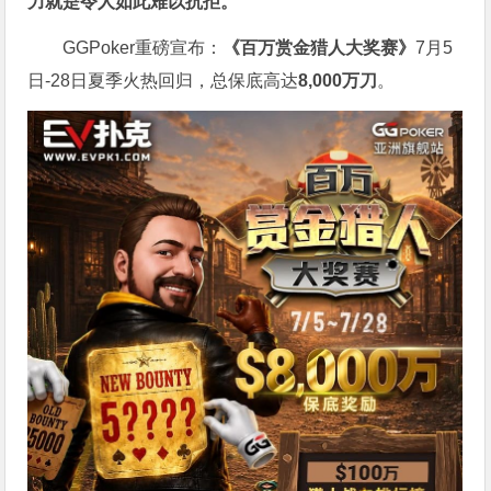
力就是令人如此难以抗拒。
GGPoker重磅宣布：
《百万赏金猎人大奖赛》
7月5
日-28日夏季火热回归，总保底高达
8,000
万刀
。