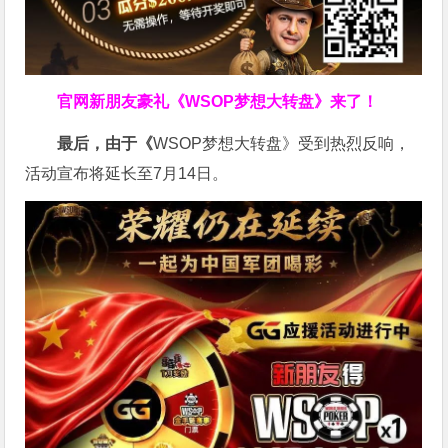
官网新朋友豪礼
《WSOP梦想大转盘》来了！
最后，由于《
WSOP梦想大转盘》受到热烈反响，
活动宣布将延长至7月14日。