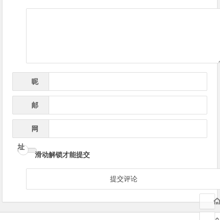
导
航
昵
*
称
邮
*
箱
网
址
滑动解锁才能提交