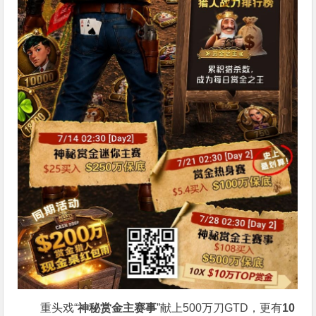
重头戏“
神秘赏金主赛事
”献上500万刀GTD，更有
10