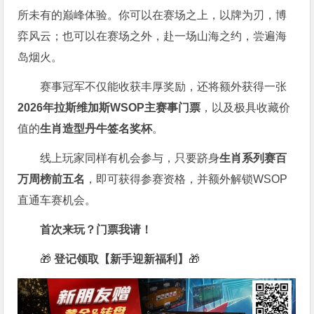
所未有的巅峰体验。
你可以在赛场之上，以牌为刃，博
弈风云；也可以在赛场之外，赴一场山海之约，尝遍海
岛烟火。
赛事冠军不仅能收获丰厚奖励，还将额外获得一张
2026
年拉斯维加斯
WSOP
主赛事门票
，以及极具收藏价
值的
生肖造型丹牛签名奖杯
。
线上玩家同样有机会参与，只要跻身
生肖系列赛百
万周榜前五名
，即可获得参赛资格，并额外解锁WSOP
直通车赛机会。
首次来玩？门票我请！
🎁
登记领取【新手迎新福利】
🎁