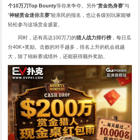
个
10
万刀
Top Bounty
等你来争夺。另外“
赏金热身赛
”与
“
神秘赏金迷你主赛
”较亲民的报名，也让各级别玩家能够
轻松参与这场赏金盛宴。
同时，还有高达100万刀的
猎人战力排行榜
，每日瓜
分40K+奖励。击败的对手越多，排名上升的机会就越
大，除了锦标赛成绩外，还能获得额外奖励。