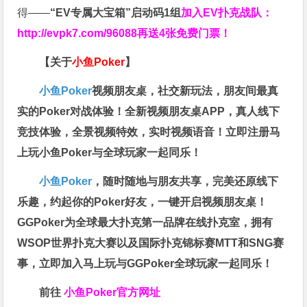
得——
“EV专属大宝箱”启动码1组
加入EV扑克战队：
http://evpk7.com/96088
再送4张免费门票！
【关于
小鱼Poker
】
小鱼Poker
视频朋友桌，社交新玩法，朋友间最真
实的Poker对战体验！全新视频朋友桌APP，真人线下
竞技体验，全景视频特效，实时视频语音！立即注册马
上玩小鱼Poker与全球玩家一起同乐！
小鱼Poker
，随时随地与朋友共享，完美还原线下
乐趣，约起你的Poker好友，一键开启视频朋友桌！
GGPoker为全球最大扑克第一品牌在线扑克室，拥有
WSOP世界扑克大赛以及国际扑克锦标赛MTT和SNG赛
事，立即加入马上玩与GGPoker全球玩家一起同乐！
前往
小鱼Poker官方网址