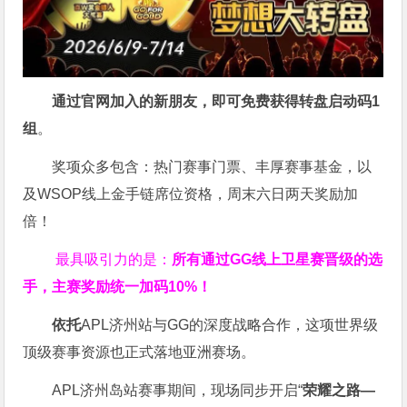
通过官网加入的新朋友，即可免费获得转盘启动码
1
组
。
奖项众多包含：热门赛事门票、丰厚赛事基金，以
及WSOP线上金手链席位资格，
周末六日两天奖励加
倍！
最具吸引力的是：
所有通过
GG
线上卫星赛晋级的选
手，主赛奖励统一加码
10%
！
依托
APL济州站与GG的深度战略合作，这项世界级
顶级赛事资源也正式落地亚洲赛场。
APL济州岛站赛事期间，现场同步开启“
荣耀之路
—