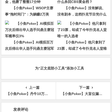
【小鱼Poker】WSOP主赛
【小鱼Poker】没有解说、
事“拖时间门”：为躺赚2万美
没有剧本，这档扑克节目凭什么
金，他磨了整整17分钟
杀回CBS黄金档？
【小鱼Poker】AI模拟百万
【小鱼Poker】他只拿到了
次后得出华人选手问鼎主赛冠军
23票，却成了今年扑克名人堂唯
概率仅3%
一的入选者
为“正文底部小工具”添加小工具
上一篇
下一篇
【小鱼Poker】丹牛10万美元PLO豪客赛稳居前列 全力冲击第8条金手链
【小鱼Poker】大盲位漏钱指南：为什么你明明没输大池，筹码却在一点一点少？
文
发表评论
章