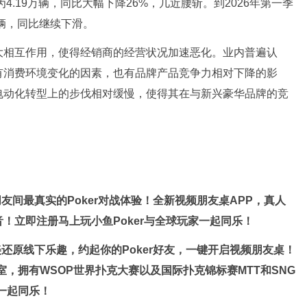
4.19万辆，同比大幅下降26%，几近腰斩。到2026年第一季
9辆，同比继续下滑。
相互作用，使得经销商的经营状况加速恶化。业内普遍认
有消费环境变化的因素，也有品牌产品竞争力相对下降的影
电动化转型上的步伐相对缓慢，使得其在与新兴豪华品牌的竞
友间最真实的Poker对战体验！全新视频朋友桌APP，真人
！立即注册马上玩小鱼Poker与全球玩家一起同乐！
还原线下乐趣，约起你的Poker好友，一键开启视频朋友桌！
克室，拥有WSOP世界扑克大赛以及国际扑克锦标赛MTT和SNG
家一起同乐！