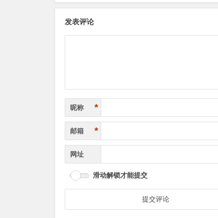
发表评论
*
昵称
*
邮箱
网址
滑动解锁才能提交