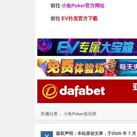
前往
小鱼Poker官方网址
前往
EV扑克官方下载
所属分类：
小鱼Poker俱乐部
版权声明：
本站原创文章，于2026 年 7 月 