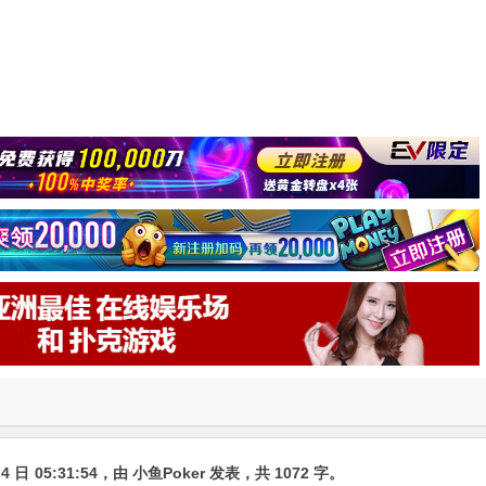
4 日
05:31:54
，由
小鱼Poker
发表，共 1072 字。