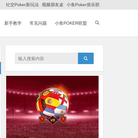
社交Poker新玩法
视频朋友桌
小鱼Poker俱乐部
新手教学
常见问题
小鱼POKER联盟