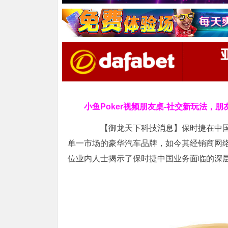
小鱼Poker视频朋友桌-社交新玩法，朋
【御龙天下科技消息】保时捷在中国
单一市场的豪华汽车品牌，如今其经销商网络
位业内人士揭示了保时捷中国业务面临的深