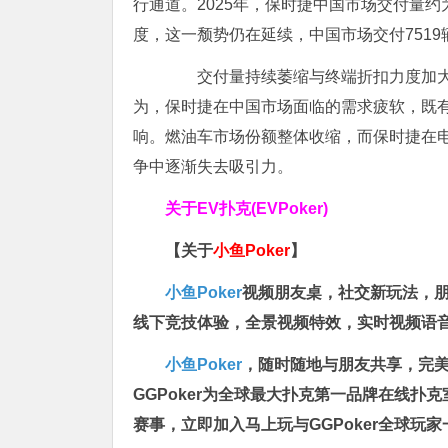
行通道。2025年，保时捷中国市场交付量约为
度，这一颓势仍在延续，中国市场交付751
交付量持续萎缩与终端折扣力度加大
为，保时捷在中国市场面临的需求疲软，既
响。燃油车市场份额整体收缩，而保时捷在
争中逐渐失去吸引力。
关于
EV扑克(EVPoker)
【关于
小鱼Poker
】
小鱼Poker
视频朋友桌，社交新玩法，朋
线下竞技体验，全景视频特效，实时视频语音
小鱼Poker
，随时随地与朋友共享，完美
GGPoker为全球最大扑克第一品牌在线扑
赛事，立即加入马上玩与GGPoker全球玩