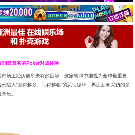
友间最真实的Poker对战体验
市场正经历前所未有的困境。这家曾将中国视为全球最重要
已陷入”卖得越多、亏得越狠”的恶性循环。界面新闻采访的多
层矛盾。