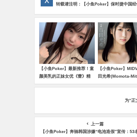
转载请注明：
【小鱼Poker】保时捷中国经
【小鱼Poker】最新推荐！童
【小鱼Poker】MIDV
颜美乳的正妹女优《蕾》精
田光希(Momota-Mit
选作品介绍……
新作品2024/01/02
为“正
上一篇
【小鱼Poker】奔驰韩国涉嫌“电池造假”宣传：53名消费者申请集