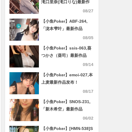
滝口里奈(滝口りな)最新作
品2021/12/19发布！
08/27
【小鱼Poker】ABF-264,
「泷本雫叶」最新作品
2025/09/18发布！
08/05
【小鱼Poker】ssis-063,葵
つかさ（葵司）最新作品
2021年5月19日发布！
09/14
【小鱼Poker】emoi-027,本
上麦最新作品发布！
08/17
【小鱼Poker】SNOS-231,
「新木希空」最新作品
2026/06/23发布！
06/02
【小鱼Poker】[HMN-538]S