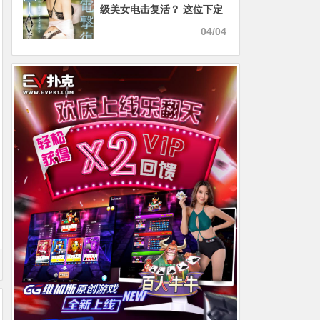
级美女电击复活？ 这位下定
决心中出解禁的永野莉子
04/04
是？