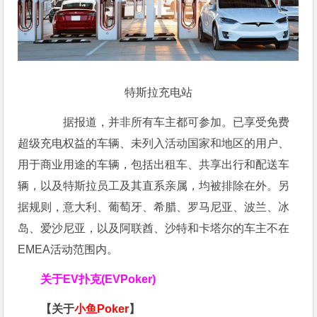
特斯拉充电站
据报道，并非所有车主都可参加。已享受免费
超级充电权益的车辆、未列入活动国家和地区的用户、
用于商业用途的车辆，包括出租车、共享出行和配送车
辆，以及特斯拉员工及其直系亲属，均被排除在外。另
据规则，意大利、葡萄牙、希腊、罗马尼亚、波兰、冰
岛、爱沙尼亚，以及阿联酋、沙特和卡塔尔的车主不在
EMEA活动范围内。
关于
EV扑克(EVPoker)
【关于
小鱼Poker
】