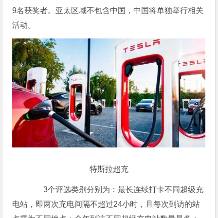
9名获奖者。亚太区域不包含中国，中国将单独举行相关
活动。
特斯拉超充
3个评选类别分别为：最长连续打卡不同超级充
电站，即两次充电间隔不超过24小时，且每次到访的站