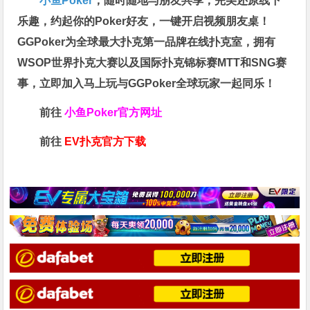
小鱼Poker
，随时随地与朋友共享，完美还原线下
乐趣，约起你的Poker好友，一键开启视频朋友桌！
GGPoker为全球最大扑克第一品牌在线扑克室，拥有
WSOP世界扑克大赛以及国际扑克锦标赛MTT和SNG赛
事，立即加入马上玩与GGPoker全球玩家一起同乐！
前往
小鱼Poker官方网址
前往
EV扑克官方下载