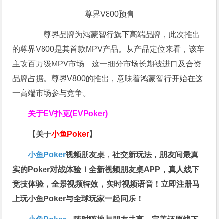
尊界V800预售
尊界品牌为鸿蒙智行旗下高端品牌，此次推出
的尊界V800是其首款MPV产品。从产品定位来看，该车
主攻百万级MPV市场，这一细分市场长期被进口及合资
品牌占据。尊界V800的推出，意味着鸿蒙智行开始在这
一高端市场参与竞争。
关于
EV扑克(EVPoker)
【关于
小鱼Poker
】
小鱼Poker
视频朋友桌，社交新玩法，朋友间最真
实的Poker对战体验！全新视频朋友桌APP，真人线下
竞技体验，全景视频特效，实时视频语音！立即注册马
上玩小鱼Poker与全球玩家一起同乐！