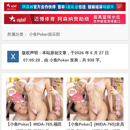
所属分类：
小鱼Poker俱乐部
版权声明：
本站原创文章，于2026 年 6 月 27 日
07:05:28
，由
小鱼Poker
发表，共 939 字。
【小鱼Poker】MIDA-765,福田
【小鱼Poker】[MIDA-765]全员