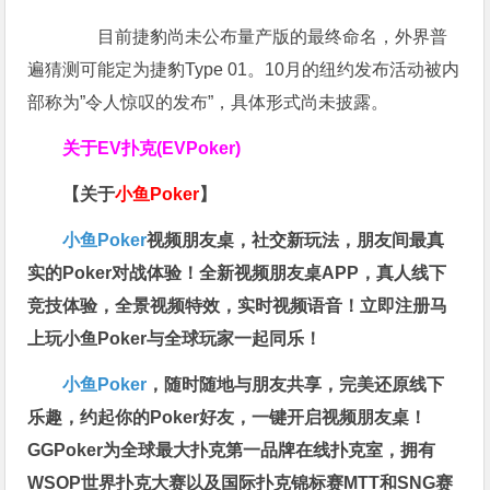
目前捷豹尚未公布量产版的最终命名，外界普
遍猜测可能定为捷豹Type 01。10月的纽约发布活动被内
部称为”令人惊叹的发布”，具体形式尚未披露。
关于
EV扑克(EVPoker)
【关于
小鱼Poker
】
小鱼Poker
视频朋友桌，社交新玩法，朋友间最真
实的Poker对战体验！全新视频朋友桌APP，真人线下
竞技体验，全景视频特效，实时视频语音！立即注册马
上玩小鱼Poker与全球玩家一起同乐！
小鱼Poker
，随时随地与朋友共享，完美还原线下
乐趣，约起你的Poker好友，一键开启视频朋友桌！
GGPoker为全球最大扑克第一品牌在线扑克室，拥有
WSOP世界扑克大赛以及国际扑克锦标赛MTT和SNG赛