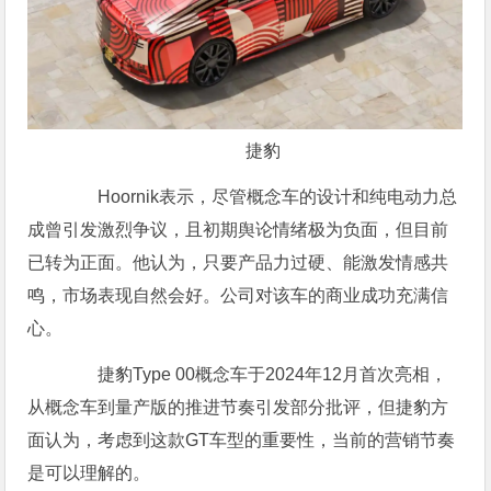
捷豹
Hoornik表示，尽管概念车的设计和纯电动力总
成曾引发激烈争议，且初期舆论情绪极为负面，但目前
已转为正面。他认为，只要产品力过硬、能激发情感共
鸣，市场表现自然会好。公司对该车的商业成功充满信
心。
捷豹Type 00概念车于2024年12月首次亮相，
从概念车到量产版的推进节奏引发部分批评，但捷豹方
面认为，考虑到这款GT车型的重要性，当前的营销节奏
是可以理解的。