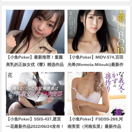
【小鱼Poker】最新推荐！童颜
【小鱼Poker】MIDV-574,百田
美乳的正妹女优《蕾》精选作品
光希(Momota-Mitsuki)最新作
介绍……
品2024/01/02发布！
【小鱼Poker】SSIS-437,星宫
【小鱼Poker】FSDSS-269,河
一花最新作品2022/06/24发布！
南実里（河南实里）最新作品