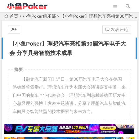
首页
小鱼Poker俱乐部
【小鱼Poker】理想汽车亮相第30届汽车电子大会 分享具身智能技术成果
A+
发表评论
【小鱼Poker】理想汽车亮相第30届汽车电子大
会 分享具身智能技术成果
摘要
【御龙汽车新闻】近日，第30届汽车电子大会在德国
路德维希堡举行。理想汽车作为本届大会演讲嘉宾中唯一来
自中国的整车企业代表参会，理想汽车副总裁兼德国研发中
心总经理刘强博士发表主题演讲，分享了理想汽车从智能汽
车向具身智能转型的技术探索与未来方向。