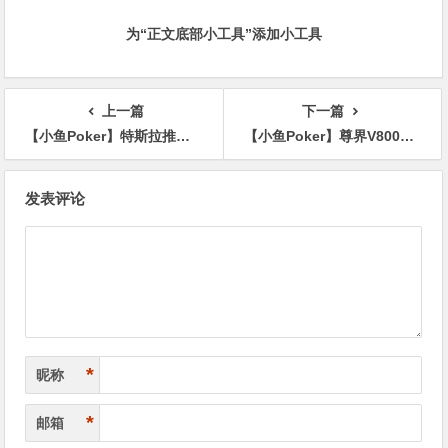
为“正文底部小工具”添加小工具
上一篇
下一篇
【小鱼Poker】特斯拉推出终身免费超充竞赛 全球仅9名用户可获得
【小鱼Poker】尊界V800、尊界V680开启预售 预售价65万元起
文
发表评论
章
导
航
*
昵称
*
邮箱