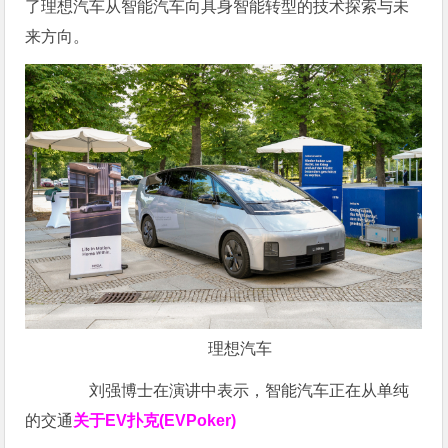
了理想汽车从智能汽车向具身智能转型的技术探索与未
来方向。
理想汽车
刘强博士在演讲中表示，智能汽车正在从单纯
的交通
关于
EV扑克(EVPoker)