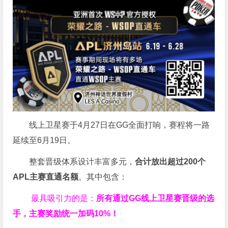
线上卫星赛于4月27日在GG全面打响，赛程将一路
延续至6月19日。
整套晋级体系设计丰富多元，
合计放出
超过200个
APL主赛直通名额
。其中包含：
最具吸引力的是：
所有通过
GG
线上卫星赛晋级的选
手，主赛奖励统一加码
10%
！