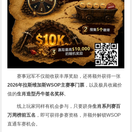
赛事冠军不仅能收获丰厚奖励，还将额外获得一张
2026
年拉斯维加斯
WSOP
主赛事门票
，以及极具收藏价
值的
生肖造型丹牛签名奖杯
。
线上玩家同样有机会参与，只要跻身
生肖系列赛百
万周榜前五名
，即可获得参赛资格，并额外解锁WSOP
直通车赛机会。