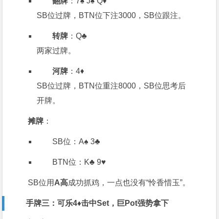
翻牌
：7♠️ J♠️ Q♦️
SB位过牌，BTN位下注3000，SB位跟注。
转牌
：Q♣️
两家过牌。
河牌
：4♦️
SB位过牌，BTN位重注8000，SB位思考后
开牌。
摊牌
：
SB位：A♠️ 3♣️
BTN位：K♣️ 9♥️
SB位用
A高
成功抓鸡，一点也没有“怜香惜玉”。
手牌三：可乐4♦️击中Set，巨Pot强势拿下