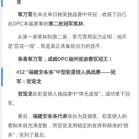
育
章万育
在本次单日精英挑战赛中夺冠，收获了自己
在DPC本届赛事的
第二枚冠军奖杯
。
从第一座奖杯到第二座，章万育用实力证明：他不
是“昙花一现”，而是真正具备统治力的选手。
恭喜章万育，成就DPC福州巡游赛双冠王！
#12 “福建安各洛”中型彩蛋猎人挑战赛——冠
军：贺迎龙
贺迎龙
在彩蛋猎人挑战赛中“弹无虚发”，成功拿下冠
军。
赛后，
福建安各洛代表
亲自为其颁奖。彩蛋猎人的
赛制本就充满变数，而贺迎龙用稳定的发挥和精准的“猎
杀”，笑到了最后。