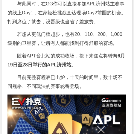
与此同时，在GG你可以直接参加APL济州站主赛事
的线上Day1，在家轻松挑战直达现场Day2前圈的机会。
打到席位了就去，没晋级也当省了差旅费。
若想从更低门槛起步，也有20、110、200、1,000
级别的卫星赛，让所有人都能找到打得舒服的赛场。
随着APT台北站的成功收场，接下来焦点将转向
6
月
19
日至
28
日举行的
APL
济州站
。
目前完整赛程表已出炉，十天的时间里，数十场不
同规格、不同玩法的赛事轮番登场。