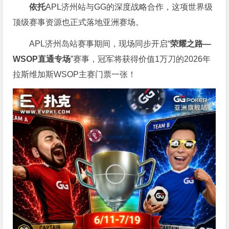
依托
APL济州站与GG的深度战略合作，这项世界级
顶级赛事资源也正式落地亚洲赛场。
APL济州岛站赛事期间，现场同步开启“
荣耀之路
—
WSOP
直通专场
”赛事，冠军将获得价值1万刀的2026年
拉斯维加斯WSOP主赛门票一张！