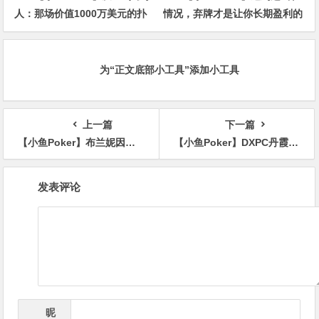
人：那场价值1000万美元的扑
情况，弃牌才是让你长期盈利的
克牌局，即将揭晓最终答案
明智之举
为“正文底部小工具”添加小工具
上一篇
下一篇
【小鱼Poker】布兰妮因资金合规问题被“请出局”，直播中断数分钟
【小鱼Poker】DXPC丹霞杯 | 主赛首轮共计224人次参赛52人晋级，刘永生/杨京达分别领跑C/D组
文
发表评论
章
导
航
昵