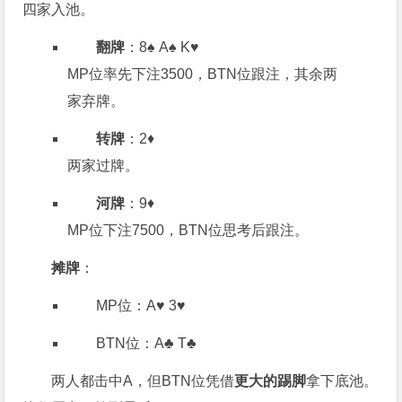
四家入池。
翻牌
：8♠️ A♠️ K♥️
MP位率先下注3500，BTN位跟注，其余两
家弃牌。
转牌
：2♦️
两家过牌。
河牌
：9♦️
MP位下注7500，BTN位思考后跟注。
摊牌
：
MP位：A♥️ 3♥️
BTN位：A♣️ T♣️
两人都击中A，但BTN位凭借
更大的踢脚
拿下底池。