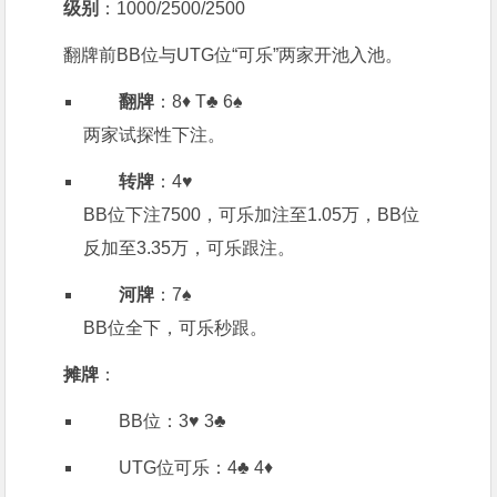
级别
：1000/2500/2500
翻牌前BB位与UTG位“可乐”两家开池入池。
翻牌
：8♦️ T♣️ 6♠️
两家试探性下注。
转牌
：4♥️
BB位下注7500，可乐加注至1.05万，BB位
反加至3.35万，可乐跟注。
河牌
：7♠️
BB位全下，可乐秒跟。
摊牌
：
BB位：3♥️ 3♣️
UTG位可乐：4♣️ 4♦️