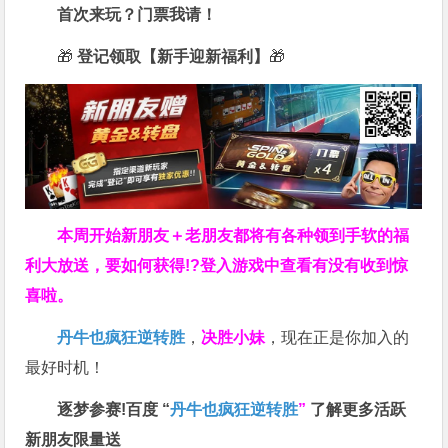
首次来玩？门票我请！
🎁
登记领取【新手迎新福利】
🎁
本周开始新朋友＋老朋友都将有各种领到手软的福
利大放送，要如何获得!?登入游戏中查看有没有收到惊
喜啦。
丹牛也疯狂逆转胜
，
决胜小妹
，现在正是你加入的
最好时机！
逐梦参赛!百度 “
丹牛也疯狂逆转胜
”
了解更多
活跃
新朋友限量送