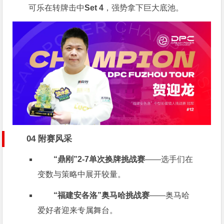
可乐在转牌击中
Set 4
，强势拿下巨大底池。
04 附赛风采
“鼎刚”2-7单次换牌挑战赛
——选手们在
变数与策略中展开较量。
“福建安各洛”奥马哈挑战赛
——奥马哈
爱好者迎来专属舞台。