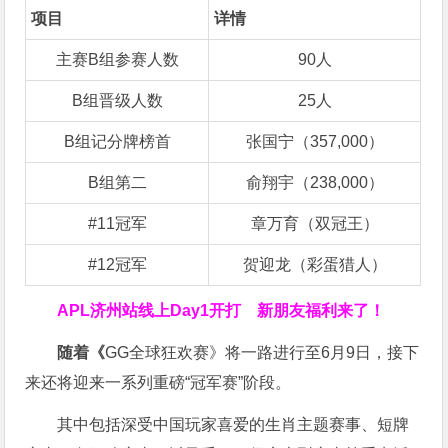
项目
详情
主赛B组参赛人数
90人
B组晋级人数
25人
B组记分牌榜首
张国宁（357,000）
B组第二
俞翔宇（238,000）
#11冠军
章万育（双冠王）
#12冠军
贺迎龙（彩蛋猎人）
APL济州站线上Day1开打
新朋友福利来了！
随着《
GG全球狂欢赛》将一路进行至6月9日，接下
来还将迎来一系列重磅“冠军赛”阶段。
其中包括深受中国玩家喜爱的生肖主题赛事、短牌