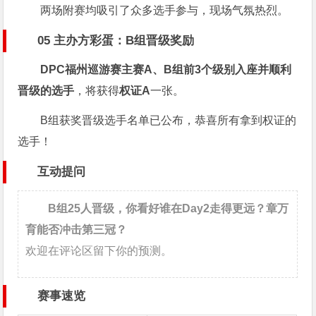
两场附赛均吸引了众多选手参与，现场气氛热烈。
05 主办方彩蛋：B组晋级奖励
DPC福州巡游赛主赛A、B组前3个级别入座并顺利
晋级的选手
，将获得
权证A
一张。
B组获奖晋级选手名单已公布，恭喜所有拿到权证的
选手！
互动提问
B组25人晋级，你看好谁在Day2走得更远？章万
育能否冲击第三冠？
欢迎在评论区留下你的预测。
赛事速览