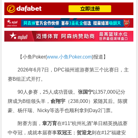
【小鱼Poker(
www.小鱼Poker.com
)报道】
2026年6月7日，DPC福州巡游赛第三个比赛日，主
赛B组正式开打。
90人参赛，25人成功晋级。
张国宁
以357,000记分
牌成为B组领头羊，
俞翔宇
（238,000）紧随其后。陈骥
豪、杨仟瑞、Nicky等选手也顺利拿到Day2门票。
附赛方面，
章万育
在#11“杭州礼酒”单日精英挑战赛
中夺冠，成就本届赛事
双冠王
；
贺迎龙
则在#12“福建安