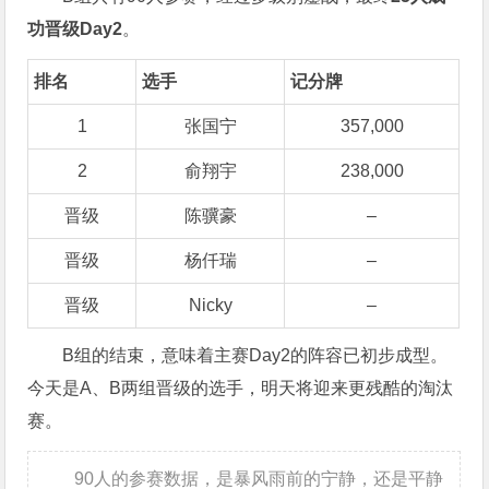
功晋级Day2
。
排名
选手
记分牌
1
张国宁
357,000
2
俞翔宇
238,000
晋级
陈骥豪
–
晋级
杨仟瑞
–
晋级
Nicky
–
B组的结束，意味着主赛Day2的阵容已初步成型。
今天是A、B两组晋级的选手，明天将迎来更残酷的淘汰
赛。
90人的参赛数据，是暴风雨前的宁静，还是平静