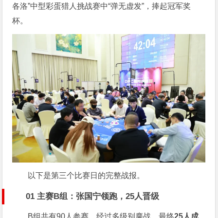
各洛”中型彩蛋猎人挑战赛中“弹无虚发”，捧起冠军奖
杯。
以下是第三个比赛日的完整战报。
01 主赛B组：张国宁领跑，25人晋级
B组共有90人参赛，经过多级别鏖战，最终
25人成