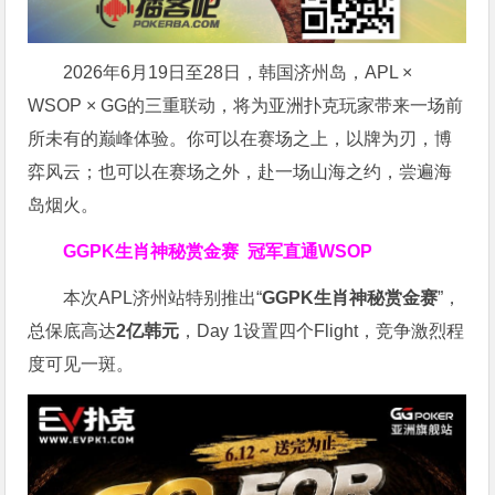
2026年6月19日至28日，韩国济州岛，APL ×
WSOP × GG的三重联动，将为亚洲扑克玩家带来一场前
所未有的巅峰体验。
你可以在赛场之上，以牌为刃，博
弈风云；也可以在赛场之外，赴一场山海之约，尝遍海
岛烟火。
GGPK生肖神秘赏金赛
冠军直通WSOP
本次APL济州站特别推出“
GGPK
生肖神秘赏金赛
”，
总保底高达
2
亿韩元
，Day 1设置四个Flight，竞争激烈程
度可见一斑。