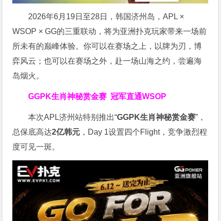
2026年6月19日至28日，韩国济州岛，APL ×
WSOP × GG的三重联动，将为亚洲扑克玩家带来一场前
所未有的巅峰体验。
你可以在赛场之上，以牌为刃，博
弈风云；也可以在赛场之外，赴一场山海之约，尝遍海
岛烟火。
GGPK生肖神秘赏金赛
冠军直通WSOP
本次APL济州站特别推出“
GGPK
生肖神秘赏金赛
”，
总保底高达
2
亿韩元
，Day 1设置四个Flight，竞争激烈程
度可见一斑。