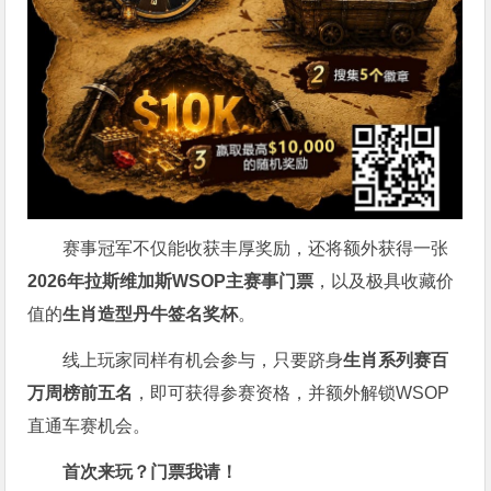
赛事冠军不仅能收获丰厚奖励，还将额外获得一张
2026
年拉斯维加斯
WSOP
主赛事门票
，以及极具收藏价
值的
生肖造型丹牛签名奖杯
。
线上玩家同样有机会参与，只要跻身
生肖系列赛百
万周榜前五名
，即可获得参赛资格，并额外解锁WSOP
直通车赛机会。
首次来玩？门票我请！