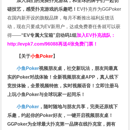
加入我们的免费扑克游戏，和全球的牌手们一起切
磋技艺，感受扑克游戏的乐趣吧！
EV扑克作为GGPoker
在国内新开设的旗舰品牌，每月不断推出福利反馈活
动，现在只要成为EV新用户，达成免费赛任务就可以获
得——
“EV专属大宝箱”启动码1组
加入EV扑克战队：
http://evpk7.com/96088
再送4张免费门票！
【关于
小鱼Poker
】
小鱼Poker
视频朋友桌，社交新玩法，朋友间最真
实的Poker对战体验！全新视频朋友桌APP，真人线下
竞技体验，全景视频特效，实时视频语音！立即注册马
上玩小鱼Poker与全球玩家一起同乐！
小鱼Poker
，随时随地与朋友共享，完美还原线下
乐趣，约起你的Poker好友，一键开启视频朋友桌！
GGPoker为全球最大扑克第一品牌在线扑克室，拥有