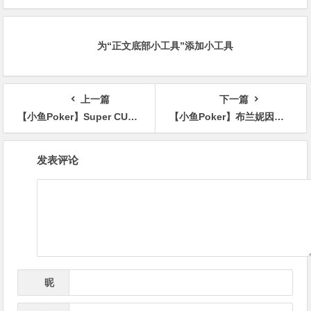
克牌局，即将揭晓最终答案
明智之举
为“正文底部小工具”添加小工具
上一篇
下一篇
【小鱼Poker】Super CUP釜山站｜中国选手CEN MINGRUI闯进三星杯决赛桌收获第五名
【小鱼Poker】布兰妮因资金合规问题被“请出局”，直播中断数分钟
文
发表评论
章
导
航
昵
*
称