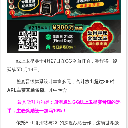
线上卫星赛于4月27日在GG全面打响，赛程将一路
延续至6月19日。
整套晋级体系设计丰富多元，
合计放出
超过200个
APL主赛直通名额
。其中包含：
最具吸引力的是：
所有通过
GG
线上卫星赛晋级的选
手，主赛奖励统一加码
10%
！
依托
APL济州站与GG的深度战略合作，这项世界级