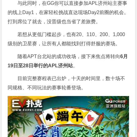
与此同时，在GG你可以直接参加APL济州站主赛事
的线上Day1，在家轻松挑战直达现场Day2前圈的机会。
打到席位了就去，没晋级也当省了差旅费。
若想从更低门槛起步，也有20、110、200、1,000
级别的卫星赛，让所有人都能找到打得舒服的赛场。
随着APT台北站的成功收场，接下来焦点将转向
6
月
19
日至
28
日举行的
APL
济州站
。
目前完整赛程表已出炉，十天的时间里，数十场不
同规格、不同玩法的赛事轮番登场。