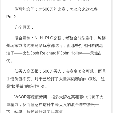
你可能会问：才600刀的比赛，怎么会来这么多
Pro？
几个原因：
混合赛制：NLH+PLO交替，考验全能型选手。纯德
州玩家或者纯奥马哈玩家都吃亏，但那些打巡回赛的老
油子——比如Josh Reichard和John Holley——天然占
优。
低买入高回报：600刀买入，决赛桌奖金可观，而且
手链价值不变。对于已经打了大量高额赛的pro来说，这
是“捡手链”的绝佳机会。
WSOP赛程疲劳期：很多大牌在高额赛中消耗了大
量精力，反而愿意在这种中等买入的混合赛中放松一
下，结果…放松着就进了决赛桌。