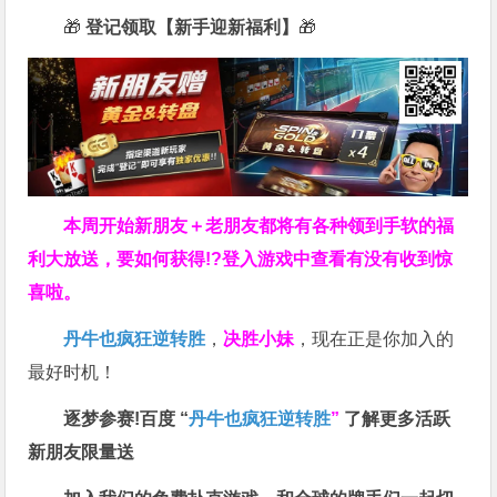
🎁
登记领取【新手迎新福利】
🎁
本周开始新朋友＋老朋友都将有各种领到手软的福
利大放送，要如何获得!?登入游戏中查看有没有收到惊
喜啦。
丹牛也疯狂逆转胜
，
决胜小妹
，现在正是你加入的
最好时机！
逐梦参赛!百度 “
丹牛也疯狂逆转胜
”
了解更多
活跃
新朋友限量送