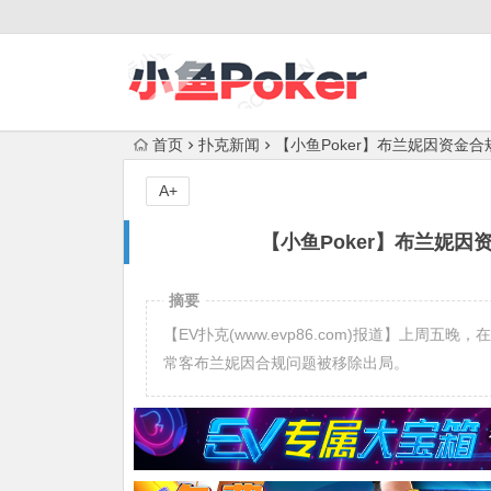
首页
扑克新闻
【小鱼Poker】布兰妮因资金
A+
【小鱼Poker】布兰妮
摘要
【EV扑克(www.evp86.com)报道】上周五晚，在
常客布兰妮因合规问题被移除出局。