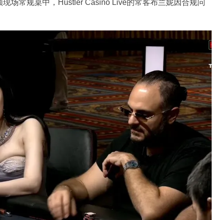
规桌中，Hustler Casino Live的常客布兰妮因合规问