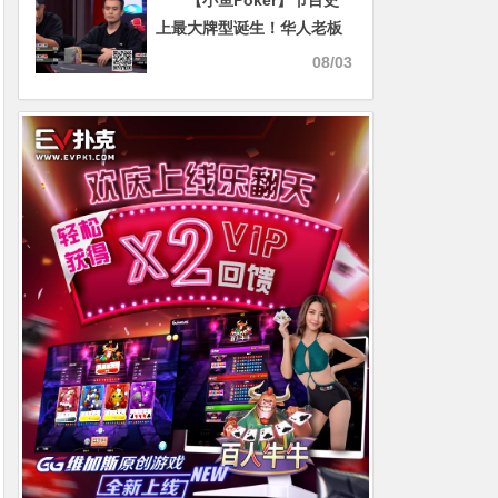
【小鱼Poker】节目史
上最大牌型诞生！华人老板
击中皇家同花顺！
08/03