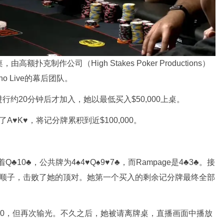
克制作公司（High Stakes Poker Productions）
no Live的幕后团队。
约20分钟后才加入，她以最低买入$50,000上桌。
♥K♥，将记分牌累积到近$100,000。
。
♣10♣，公共牌为4♠4♥Q♠9♥7♣，而Rampage是4♣3♣。接
河牌击中顺子，击败了她的顶对。她第一个买入的剩余记分牌最终全部
0,000，但再次输光。不久之后，她被请离牌桌，直播画面中播放