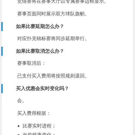
竞猜赛将在赛事大厅以专属赛事边框显示。
赛事页面同时展示双方球队旗帜。
如果比赛延期怎么办？
对应扑克锦标赛将同步延期举行。
如果比赛取消怎么办？
赛事取消后：
已支付买入费用将按照规则退回。
买入优惠会实时变化吗？
会。
买入费用根据：
比赛实时进程；
当前赔率变化；