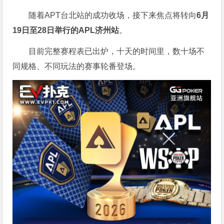
随着APT台北站的成功收场，接下来焦点将转向
6
月
19
日至
28
日举行的
APL
济州站
。
目前完整赛程表已出炉，十天的时间里，数十场不
同规格、不同玩法的赛事轮番登场。