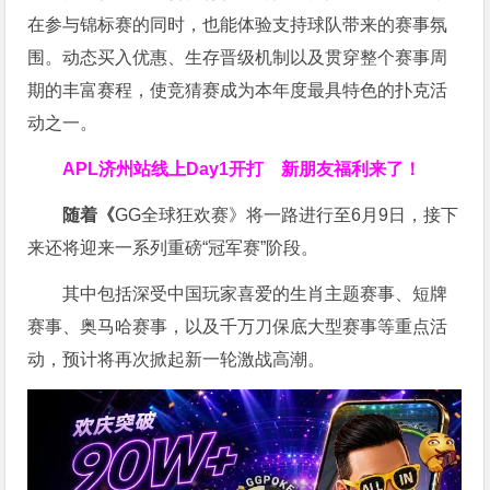
在参与锦标赛的同时，也能体验支持球队带来的赛事氛
围。动态买入优惠、生存晋级机制以及贯穿整个赛事周
期的丰富赛程，使竞猜赛成为本年度最具特色的扑克活
动之一。
APL济州站线上Day1开打
新朋友福利来了！
随着《
GG全球狂欢赛》将一路进行至6月9日，接下
来还将迎来一系列重磅“冠军赛”阶段。
其中包括深受中国玩家喜爱的生肖主题赛事、短牌
赛事、奥马哈赛事，以及千万刀保底大型赛事等重点活
动，预计将再次掀起新一轮激战高潮。