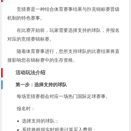
竞猜赛是一种结合体育赛事结果与扑克锦标赛晋级
机制的特色赛事。
在比赛开始前，玩家需要选择支持的球队，并报名
对应的竞猜赛锦标赛。
随着体育赛事进行，您所支持球队的比赛结果将直
接影响您在锦标赛中的生存资格。
活动玩法介绍
第一步：选择支持的球队
每场竞猜赛都会对应一场热门国际足球赛事。
报名时：
选择支持的球队；
系统将根据实时赔率计算买入费用；