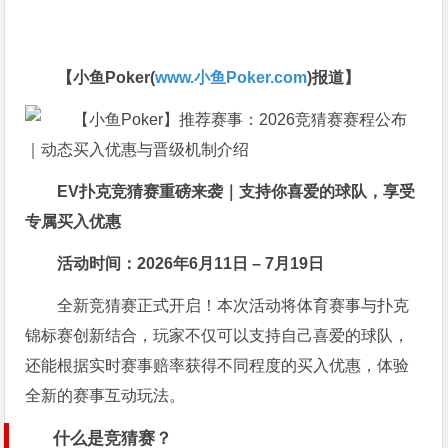
【小鱼Poker(
www.小鱼Poker.com
)报道】
EV扑克竞猜赛重磅来袭｜支持你喜爱的球队，享受
专属买入优惠
活动时间：2026年6月11日 – 7月19日
全新竞猜赛正式开启！本次活动将体育赛事与扑克
锦标赛创新结合，玩家不仅可以支持自己喜爱的球队，
还能根据实时赛事赔率获得不同程度的买入优惠，体验
全新的赛事互动玩法。
什么是竞猜赛？