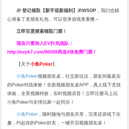
🎁
登记领取【新手迎新福利】
🎁
WSOP
，我们也精
心准备了老朋友礼包，可以登录游戏查看噢～
立即百度搜索领取门票！
现在只要加入EV扑克战队：
http://evpk7.com/96088
再送4张免费门票！
【关于
小鱼Poker
】
小鱼Poker
视频朋友桌，社交新玩法，朋友间最真实
的Poker对战体验！全新视频朋友桌APP，真人线下竞技
体验，全景视频特效，实时视频语音！立即注册马上玩
小鱼Poker与全球玩家一起同乐！
小鱼Poker
，随时随地与朋友共享，完美还原线下乐
趣，约起你的Poker好友，一键开启视频朋友桌！