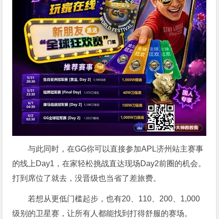
与此同时，在GG你可以直接参加APL济州站主赛事
的线上Day1，在家轻松挑战直达现场Day2前圈的机会。
打到席位了就去，没晋级也当省了差旅费。
若想从更低门槛起步，也有20、110、200、1,000
级别的卫星赛，让所有人都能找到打得舒服的赛场。