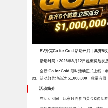
EV扑克Go for Gold 活动开启｜集齐5
活动时间：2026年6月12日起至奖池发
全新
Go for Gold
限时活动正式上线！参
励。活动总奖池高达
$1,000,000
，数量有限
活动简介
在活动期间，玩家只需参与黄金&转盘