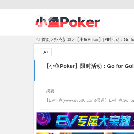
首页
扑克新闻
【小鱼Poker】限时活动：Go f
A+
【小鱼Poker】限时活动：Go for G
摘要
【EV扑克(www.evp86.com)报道】EV扑克Go 