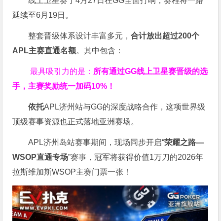
线上卫星赛于4月27日在GG全面打响，赛程将一路
延续至6月19日。
整套晋级体系设计丰富多元，
合计放出
超过200个
APL主赛直通名额
。其中包含：
最具吸引力的是：
所有通过
GG
线上卫星赛晋级的选
手，主赛奖励统一加码
10%
！
依托
APL济州站与GG的深度战略合作，这项世界级
顶级赛事资源也正式落地亚洲赛场。
APL济州岛站赛事期间，现场同步开启“
荣耀之路
—
WSOP
直通专场
”赛事，冠军将获得价值1万刀的2026年
拉斯维加斯WSOP主赛门票一张！