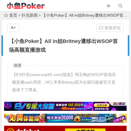
首页
扑克新闻
【小鱼Poker】All in姐Britney遭移出WSOP首场高额直播游戏
A+
发表评论
【小鱼Poker】All in姐Britney遭移出WSOP首
场高额直播游戏
摘要
【EV扑克(www.evp86.com)报道】周五晚的WSOP首场高
额直播cash局里，HCL常客Britney因为合规问题被官方直
接请下了牌桌。