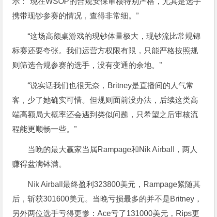
示：“现在WSOP的合规安保审核特别严格，尤其是选手
携带
现钞
参赛的情况，查得非常细。”
“这场高额桌游戏的
现钞
体量极大，
现钞
流比常规锦
标赛还要夸张。我们运营方权限有限，只能严格按照规
则筛选合规参赛的选手，没有变通的余地。”
“说实话我们也很无奈，Britney是直播间的人气常
客，少了她确实可惜。但规则面前没办法，后续这类高
端高额局大概率还会遇到类似问题，只希望之后审核流
程能更顺畅一些。”
当晚的最大赢家当属Rampage和Nik Airball，两人
赚得盆满钵满。
Nik Airball最终盈利323800美元，Rampage紧随其
后，斩获301600美元。当晚亏损最多的并不是Britney，
另外两位选手亏得更惨：Ace亏了131000美元，Rips更