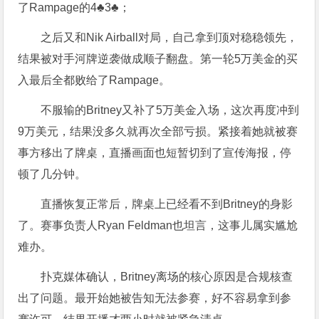
了Rampage的4♣3♣；
之后又和Nik Airball对局，自己拿到顶对稳稳领先，
结果被对手河牌逆袭做成顺子翻盘。第一轮5万美金的买
入最后全都败给了Rampage。
不服输的Britney又补了5万美金入场，这次再度冲到
9万美元，结果没多久就再次全部亏损。紧接着她就被赛
事方移出了牌桌，直播画面也短暂切到了宣传海报，停
顿了几分钟。
直播恢复正常后，牌桌上已经看不到Britney的身影
了。赛事负责人Ryan Feldman也坦言，这事儿属实尴尬
难办。
扑克媒体确认，Britney离场的核心原因是合规核查
出了问题。最开始她被告知无法参赛，好不容易拿到参