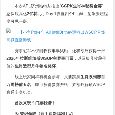
本次APL济州站特别推出“
GGPK
生肖神秘赏金赛
”，
总保底高达
2
亿韩元
，Day 1设置四个Flight，竞争激烈程
度可见一斑。
赛事冠军不仅能收获丰厚奖励，还将额外获得一张
2026
年拉斯维加斯
WSOP
主赛事门票
，以及极具收藏价
值的
生肖造型丹牛签名奖杯
。
线上玩家同样有机会参与，只要跻身
生肖系列赛百
万周榜前五名
，即可获得参赛资格，并额外解锁WSOP
直通车赛机会。
首次来玩？门票我请！
🎁
登记领取【新手迎新福利】
🎁