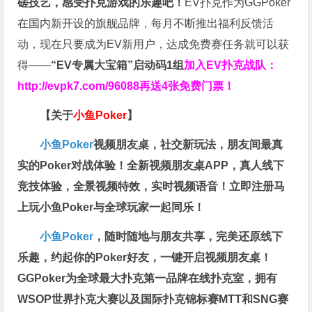
磋技艺，感受扑克游戏的乐趣吧！
EV扑克作为GGPoker
在国内新开设的旗舰品牌，每月不断推出福利反馈活
动，现在只要成为EV新用户，达成免费赛任务就可以获
得——
“EV专属大宝箱”启动码1组
加入EV扑克战队：
http://evpk7.com/96088
再送4张免费门票！
【关于
小鱼Poker
】
小鱼Poker
视频朋友桌，社交新玩法，朋友间最真
实的Poker对战体验！全新视频朋友桌APP，真人线下
竞技体验，全景视频特效，实时视频语音！立即注册马
上玩小鱼Poker与全球玩家一起同乐！
小鱼Poker
，随时随地与朋友共享，完美还原线下
乐趣，约起你的Poker好友，一键开启视频朋友桌！
GGPoker为全球最大扑克第一品牌在线扑克室，拥有
WSOP世界扑克大赛以及国际扑克锦标赛MTT和SNG赛