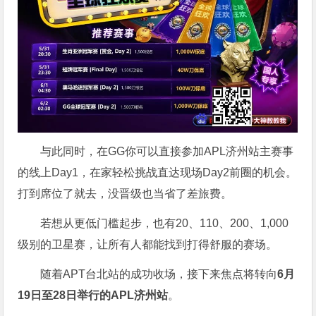
与此同时，在GG你可以直接参加APL济州站主赛事
的线上Day1，在家轻松挑战直达现场Day2前圈的机会。
打到席位了就去，没晋级也当省了差旅费。
若想从更低门槛起步，也有20、110、200、1,000
级别的卫星赛，让所有人都能找到打得舒服的赛场。
随着APT台北站的成功收场，接下来焦点将转向
6
月
19
日至
28
日举行的
APL
济州站
。