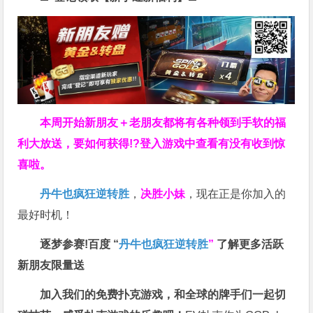
本周开始新朋友＋老朋友都将有各种领到手软的福
利大放送，要如何获得!?登入游戏中查看有没有收到惊
喜啦。
丹牛也疯狂逆转胜
，
决胜小妹
，现在正是你加入的
最好时机！
逐梦参赛!百度 “
丹牛也疯狂逆转胜
”
了解更多
活跃
新朋友限量送
加入我们的免费扑克游戏，和全球的牌手们一起切