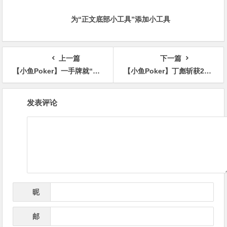
为“正文底部小工具”添加小工具
上一篇
下一篇
【小鱼Poker】一手牌就“下班”，Martin Kabrhel在25K豪客赛光速出局
【小鱼Poker】丁彪斩获25K豪客赛季军 取代臧书奴成为中国线下赛事奖金榜一哥 Kristen Foxen夺冠
文
发表评论
章
导
航
昵
*
称
邮