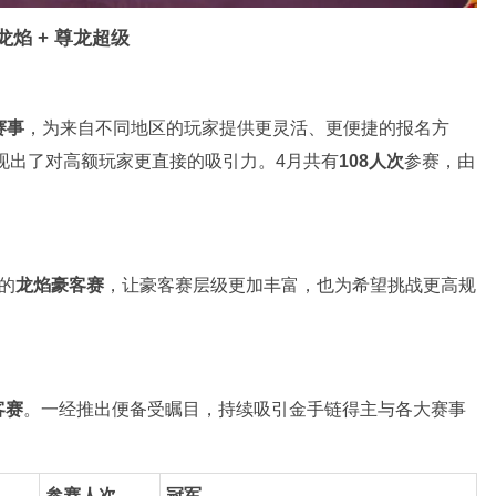
 龙焰 + 尊龙超级
赛事
，为来自不同地区的玩家提供更灵活、更便捷的报名方
，展现出了对高额玩家更直接的吸引力。4月共有
108人次
参赛，由
的
龙焰豪客赛
，让豪客赛层级更加丰富，也为希望挑战更高规
客赛
。一经推出便备受瞩目，持续吸引金手链得主与各大赛事
参赛人次
冠军