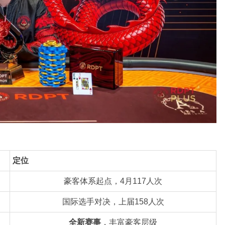
定位
豪客体系起点，4月117人次
国际选手对决，上届158人次
全新赛事
，丰富豪客层级