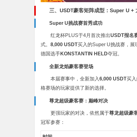
三、USDT豪客矩阵成型：Super U +
Super U挑战赛首秀成功
红龙杯PLUS于4月首次推出
USDT报名
式。
8,000 USDT
买入的Super U挑战赛
德国选手
KONSTANTIN HELD
夺冠。
全新龙焰豪客赛登场
本届赛事中，全新加入
6,000 USDT
买入
格赛场的玩家提供了新的选择。
尊龙超级豪客赛：巅峰对决
更强玩家的对决，依然属于
尊龙超级豪
冠军参赛：
时间