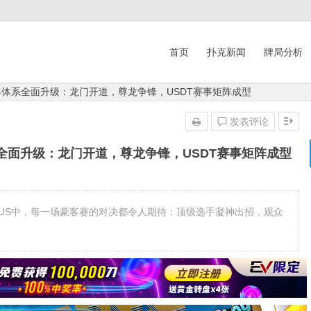
首页
扑克新闻
牌局分析
S豪客体系全面升级：龙门开道，尊龙争锋，USDT赛事矩阵成型
发表评论
体系全面升级：龙门开道，尊龙争锋，USDT赛事矩阵成型
红龙杯PLUS中，每一场豪客赛的对决都令人期待：顶级选手凝神出招，观众
。