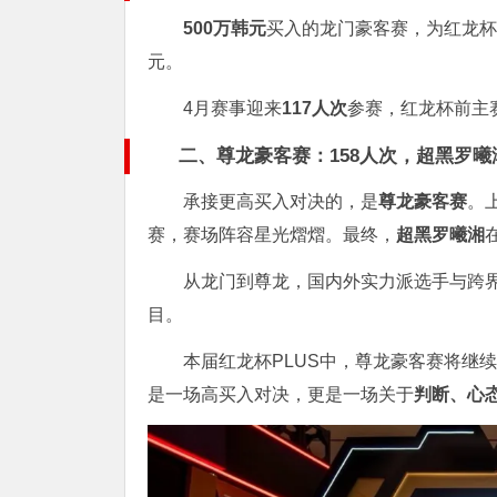
500万韩元
买入的龙门豪客赛，为红龙杯
元。
4月赛事迎来
117人次
参赛，红龙杯前主
二、尊龙豪客赛：158人次，超黑罗曦
承接更高买入对决的，是
尊龙豪客赛
。
赛，赛场阵容星光熠熠。最终，
超黑罗曦湘
从龙门到尊龙，国内外实力派选手与跨界
目。
本届红龙杯PLUS中，尊龙豪客赛将继
是一场高买入对决，更是一场关于
判断、心