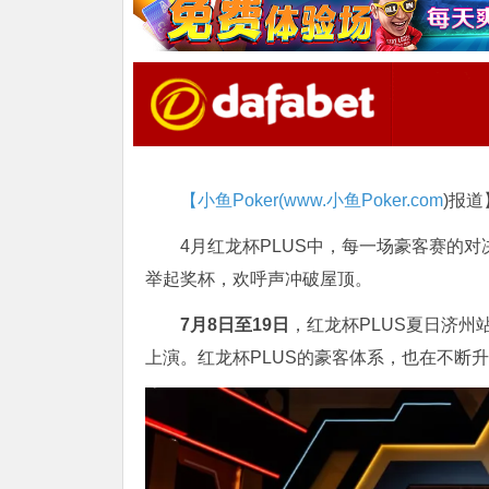
【小鱼Poker(
www.小鱼Poker.com
)报道
4月红龙杯PLUS中，每一场豪客赛的
举起奖杯，欢呼声冲破屋顶。
7月8日至19日
，红龙杯PLUS夏日济
上演。红龙杯PLUS的豪客体系，也在不断