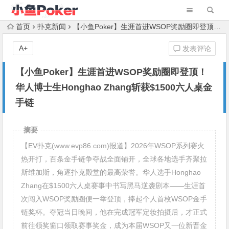
首页
扑克新闻
【小鱼Poker】生涯首进WSOP奖励圈即登顶！华人博士生Honghao Zhang斩获$1500六人桌金手链
A+
发表评论
【小鱼Poker】生涯首进WSOP奖励圈即登顶！
华人博士生Honghao Zhang斩获$1500六人桌金
手链
摘要
【EV扑克(www.evp86.com)报道】2026年WSOP系列赛火
热开打，百条金手链争夺战全面铺开，全球各地选手齐聚拉
斯维加斯，角逐扑克殿堂的最高荣誉。华人选手Honghao
Zhang在$1500六人桌赛事中书写黑马逆袭剧本——生涯首
次闯入WSOP奖励圈便一举登顶，捧起个人首枚WSOP金手
链奖杯。夺冠当日晚间，他在完成冠军定妆拍摄后，才正式
前往领奖窗口领取赛事奖金，成为本届WSOP又一位新晋金