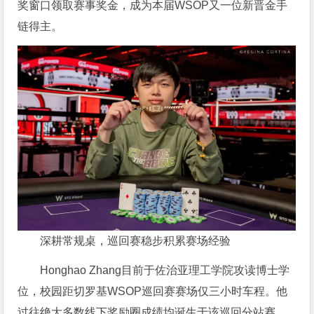
奖窗口领取赛事奖金，成为本届WSOP又一位新晋金手
链得主。
深耕常规桌，巡回赛稳步积累赛场经验
Honghao Zhang目前于佐治亚理工学院攻读博士学
位，校园距切罗基WSOP巡回赛赛场仅三小时车程。他
过往绝大多数线下奖励圈成绩均诞生于该巡回分站赛，