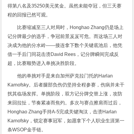
得第八名及35250美元奖金。虽然未能夺冠，但三天赛
程的回报已然可观。
比赛缩减至三人对局时，Honghao Zhang仍是场上
记分牌最少的选手，争冠前景岌岌可危。而这场三人对
决成为他的分水岭——接连拿下数个关键底池后，他凭
借一手后门同花击溃David Rees，记分牌瞬间完成反
超，比赛顺势进入单挑决胜阶段。
他的单挑对手是来自加州萨克拉门托的Harlan
Karnofsky。后者腿部负伤仍坚持全程参赛，伤病并未干
扰其临场发挥。单挑阶段，双方记分牌交替上涨，攻防
来回拉扯，节奏紧凑而焦灼。多次与赛点擦肩而过后，
Honghao Zhang手持A-5完成关键淘汰，击溃Harlan
Karnofsky，锁定赛事冠军，如愿拿下个人职业生涯第一
条WSOP金手链。