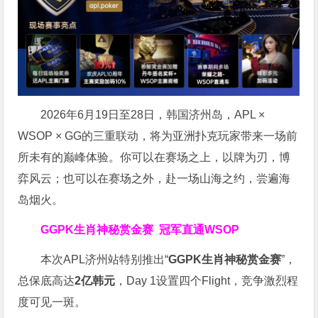
2026年6月19日至28日，韩国济州岛，APL ×
WSOP × GG的三重联动，将为亚洲扑克玩家带来一场前
所未有的巅峰体验。
你可以在赛场之上，以牌为刃，博
弈风云；也可以在赛场之外，赴一场山海之约，尝遍海
岛烟火。
GGPK生肖神秘赏金赛
冠军直通WSOP
本次APL济州站特别推出“
GGPK
生肖神秘赏金赛
”，
总保底高达
2
亿韩元
，Day 1设置四个Flight，竞争激烈程
度可见一斑。