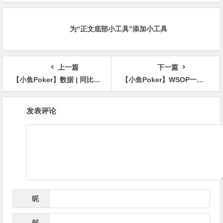
概率仅3%
一的入选者
为“正文底部小工具”添加小工具
上一篇
下一篇
【小鱼Poker】数据 | 同比暴跌14.87%！2026年WSOP主流赛事降温，小众玩法逆势大涨
【小鱼Poker】WSOP一场比赛两大名场面：发牌错误送走短码，Isildur1诈唬成功却主动弃牌
文
发表评论
章
导
航
昵
*
称
邮