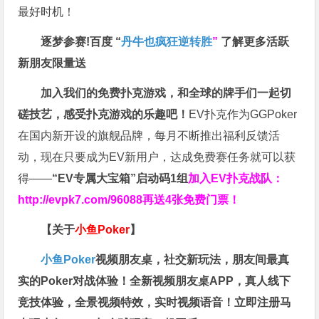
最好时机！
逐梦参赛!百度 “
丹牛也疯狂逆转胜
”
了解更多
活跃
新朋友限量送
加入我们的免费扑克游戏，和全球的牌手们一起切
磋技艺，感受扑克游戏的乐趣吧！
EV扑克作为GGPoker
在国内新开设的旗舰品牌，每月不断推出福利反馈活
动，现在只要成为EV新用户，达成免费赛任务就可以获
得——
“EV专属大宝箱”启动码1组
加入EV扑克战队：
http://evpk7.com/96088
再送4张免费门票！
【关于
小鱼Poker
】
小鱼Poker
视频朋友桌，社交新玩法，朋友间最真
实的Poker对战体验！全新视频朋友桌APP，真人线下
竞技体验，全景视频特效，实时视频语音！立即注册马