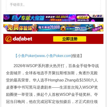
手链得主。
【小鱼Poker(
www.小鱼Poker.com
)报道】
2026年WSOP系列赛火热开打，百条金手链争夺战
全面铺开，全球各地选手齐聚拉斯维加斯，角逐扑克殿
堂的最高荣誉。华人选手Honghao Zhang在$1500六人
桌赛事中书写黑马逆袭剧本——生涯首次闯入WSOP奖
励圈便一举登顶，捧起个人首枚WSOP金手链奖杯。夺
冠当日晚间，他在完成冠军定妆拍摄后，才正式前往领