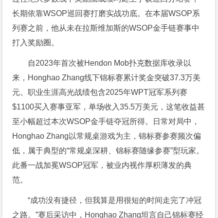
长期依靠WSOP巡回赛打磨实战功底。在本届WSOP系
列赛之前，他从未在拉斯维加斯的WSOP金手链赛事中
打入奖励圈。
自2023年首次被Hendon Mob扑克数据库收录以
来，Honghao Zhang线下锦标赛累计奖金突破37.3万美
元。职业生涯高光战绩包含2025年WPT冠军系列赛
$1100买入赛事亚军，单场收入35.5万美元，这笔收益甚
至小幅超过本次WSOP金手链夺冠所得。日常对局中，
Honghao Zhang以常规桌游戏为主，锦标赛参赛频次偏
低，属于典型的“常规桌深耕、锦标赛随缘参赛”型玩家。
此番一战加冕WSOP冠军，被业内视作厚积薄发的典
范。
“成功没有捷径，但我算是用很短的时间走完了冲冠
之路。”赛后采访中，Honghao Zhang坦言自己锦标赛经