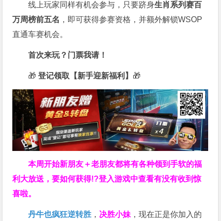
线上玩家同样有机会参与，只要跻身
生肖系列赛百
万周榜前五名
，即可获得参赛资格，并额外解锁WSOP
直通车赛机会。
首次来玩？门票我请！
🎁
登记领取【新手迎新福利】
🎁
本周开始新朋友＋老朋友都将有各种领到手软的福
利大放送，要如何获得!?登入游戏中查看有没有收到惊
喜啦。
丹牛也疯狂逆转胜
，
决胜小妹
，现在正是你加入的