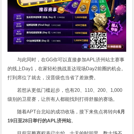
与此同时，在GG你可以直接参加APL济州站主赛事
的线上Day1，在家轻松挑战直达现场Day2前圈的机会。
打到席位了就去，没晋级也当省了差旅费。
若想从更低门槛起步，也有20、110、200、1,000
级别的卫星赛，让所有人都能找到打得舒服的赛场。
随着APT台北站的成功收场，接下来焦点将转向
6
月
19
日至
28
日举行的
APL
济州站
。
目前完整赛程表已出炉，十天的时间里，数十场不