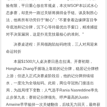
验有限，平日重心放在常规桌，本次WSOP本以试水心
态参赛，却意外一路过关斩将摘得金手链。谈及制胜心
法，他将所有功劳归于“耐心”：“不要拿着边缘牌盲目争
夺底池和记分牌，沉下心等待最优出手窗口，精准捕捉
对手决策漏洞，这是扑克竞技最核心的准则。”
决赛桌进程：开局领跑陷短码绝境，三人对局迎来
命运转折
本届$1500六人桌决赛日悬念拉满。开赛初期，
Honghao Zhang手握场上靠前的记分牌，稳居记分牌榜
上游；但进入正式决赛桌阶段后，他的记分牌持续缩
水，一度沦为全场短码。此前，两位夺冠热门接连出
局，为战局埋下变数：人气选手Rania Nasreddine率先
止步第九名；赛前记分牌领先、呼声最高的Justin
Arnwine早早输掉一次关键翻倍，后续无力回天，最终获