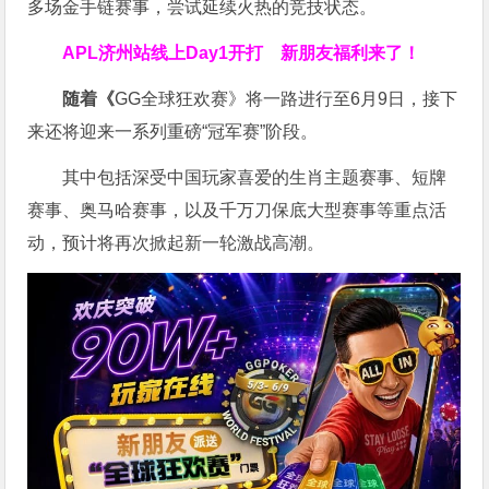
多场金手链赛事，尝试延续火热的竞技状态。
APL济州站线上Day1开打
新朋友福利来了！
随着《
GG全球狂欢赛》将一路进行至6月9日，接下
来还将迎来一系列重磅“冠军赛”阶段。
其中包括深受中国玩家喜爱的生肖主题赛事、短牌
赛事、奥马哈赛事，以及千万刀保底大型赛事等重点活
动，预计将再次掀起新一轮激战高潮。