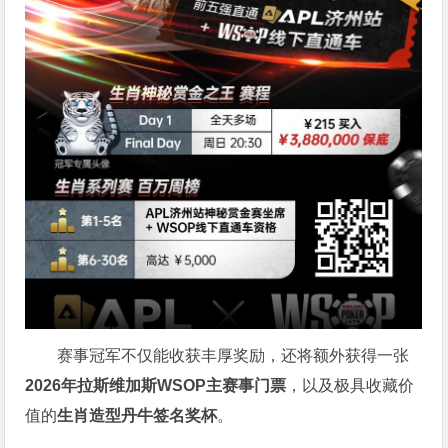
赛事冠军不仅能收获丰厚奖励，还将额外获得一张
2026
年拉斯维加斯
WSOP
主赛事门票
，以及极具收藏价
值的
生肖造型丹牛签名奖杯
。