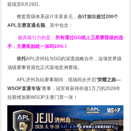
延续至6月19日。
整套晋级体系设计丰富多元，
合计放出
超过200个
APL主赛直通名额
。其中包含：
最具吸引力的是：
所有通过
GG
线上卫星赛晋级的选
手，主赛奖励统一加码
10%
！
依托
APL济州站与GG的深度战略合作，这项世界级
顶级赛事资源也正式落地亚洲赛场。
APL济州岛站赛事期间，现场同步开启“
荣耀之路
—
WSOP
直通专场
”赛事，冠军将获得价值1万刀的2026年
拉斯维加斯WSOP主赛门票一张！