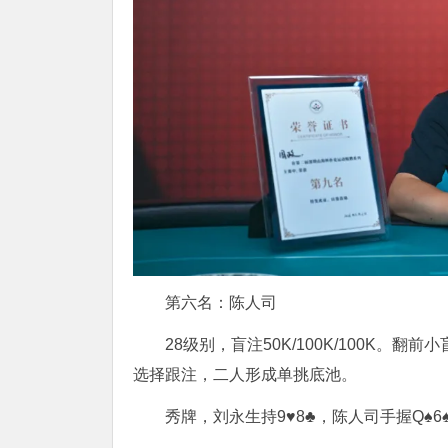
第六名：陈人司
28级别，盲注50K/100K/100K。
选择跟注，二人形成单挑底池。
秀牌，刘永生持9♥8♣，陈人司手握Q♠6