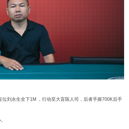
翻前小盲位刘永生全下1M ，行动至大盲陈人司，后者手握700K后手
♠。