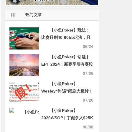
热门文章
【小鱼Poker】玩法：
比赛只剩40-60bb玩法，只
用看这四条！
06/24
【小鱼Poker】话题 |
EPT 2024：新赛季所有赛段
和日期，五场不容错过的赛
07/06
事
【小鱼Poker】
Wesley“诈骗”闹剧大反转！
德扑圈惊现吴签案中间人！
07/20
【小鱼Poker】
2026WSOP | 丁彪杀入$25K
豪客赛决赛桌！首条金手链
06/08