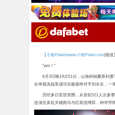
【小鱼Poker(
www.小鱼Poker.com
)报道
“yes！”
6月3日晚19点51分，山海杯鲲鹏系列
在单挑决战里成功击败最终对手刘永生，一
历经多日层层突围，从首轮521人次参
连顶住多轮关键跑马与巨底池博弈，钟华萍