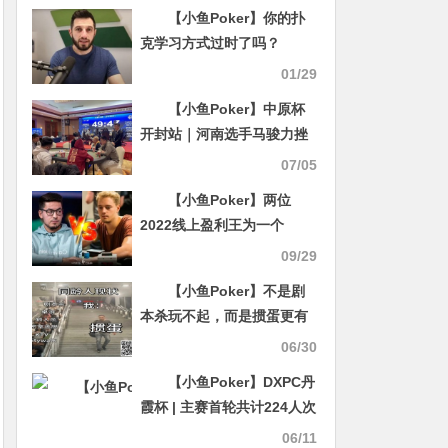
近在咫尺
【小鱼Poker】你的扑
克学习方式过时了吗？
Galfond 对比新旧“学习金
01/29
字塔”揭示高效秘诀
【小鱼Poker】中原杯
开封站｜河南选手马骏力挫
群雄 荣膺主赛事冠军宝座
07/05
【小鱼Poker】两位
2022线上盈利王为一个
28,719刀底池大打出手
09/29
【小鱼Poker】不是剧
本杀玩不起，而是掼蛋更有
性价比！
06/30
【小鱼Poker】DXPC丹
霞杯 | 主赛首轮共计224人次
参赛52人晋级，刘永生/杨京
06/11