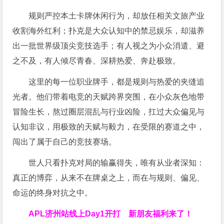
规则严控本土卡牌休闲行为，却放任相关文旅产业
收割海外红利；扑克是大众认知中的禁忌娱乐，却滋养
出一批世界级顶尖竞技选手；有人视之为小众消遣、避
之不及，有人倾尽青春、深耕热爱、奔赴极致。
这里的每一位职业牌手，都是规则与热爱的夹缝追
光者。他们带着电竞的天赋跨界突围，在小众灰色地带
冒险生长，熬过圈层混乱与行业凶险，扛过大众偏见与
认知非议，用极致的天赋与毅力，在受限的赛道之中，
闯出了属于自己的竞技赛场。
世人只看扑克对局的输赢得失，唯有从业者深知：
真正的博弈，从来不在牌桌之上，而在与规则、偏见、
命运的终身对抗之中。
APL济州站线上Day1开打
新朋友福利来了！