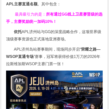
APL主赛直通名额
。其中包含：
最具吸引力的是：
所有通过
GG
线上卫星赛晋级的选
手，主赛奖励统一加码
10%
！
依托
APL济州站与GG的深度战略合作，这项世界级
顶级赛事资源也正式落地亚洲赛场。
APL济州岛站赛事期间，现场同步开启“
荣耀之路
—
WSOP
直通专场
”赛事，冠军将获得价值1万刀的2026年
拉斯维加斯WSOP主赛门票一张！