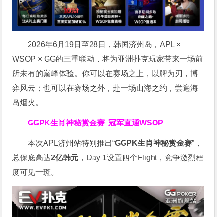
2026年6月19日至28日，韩国济州岛，APL ×
WSOP × GG的三重联动，将为亚洲扑克玩家带来一场前
所未有的巅峰体验。
你可以在赛场之上，以牌为刃，博
弈风云；也可以在赛场之外，赴一场山海之约，尝遍海
岛烟火。
GGPK生肖神秘赏金赛
冠军直通WSOP
本次APL济州站特别推出“
GGPK
生肖神秘赏金赛
”，
总保底高达
2
亿韩元
，Day 1设置四个Flight，竞争激烈程
度可见一斑。