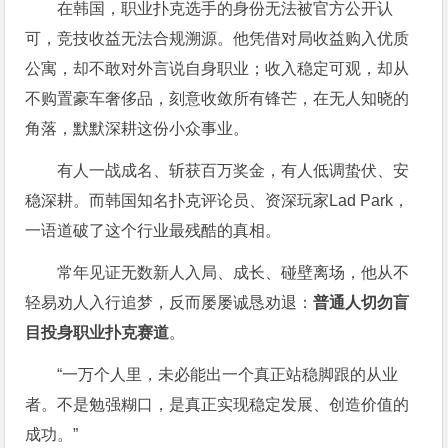
在韩国，职业扑克选手的身份无法被官方公开认
可，竞技收益无法合规溯源。他凭借对局收益购入优质
公寓，却不敢对外言说自身职业；收入稳定可观，却从
不购置豪车奢侈品，刻意收敛所有锋芒，在无人知晓的
角落，默默深耕这份小众事业。
有人一战成名、斩获百万奖金，有人低调蛰伏、安
稳深耕。而韩国知名扑克评论员、资深玩家Lad Park，
一语道破了这个行业最残酷的真相。
常年见证无数新人入局、成长、碰壁离场，他从不
轻易劝人入行追梦，反而屡屡诚恳劝退：
普通人切勿盲
目投身职业扑克赛道
。
“一万个人里，未必能出一个真正站稳脚跟的从业
者。不是勉强糊口，是真正实现稳定发展、创造价值的
成功。”