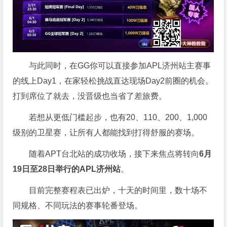
与此同时，在GG你可以直接参加APL济州站主赛事
的线上Day1，在家轻松挑战直达现场Day2前圈的机会。
打到席位了就去，没晋级也当省了差旅费。
若想从更低门槛起步，也有20、110、200、1,000
级别的卫星赛，让所有人都能找到打得舒服的赛场。
随着APT台北站的成功收场，接下来焦点将转向
6
月
19
日至
28
日举行的
APL
济州站
。
目前完整赛程表已出炉，十天的时间里，数十场不
同规格、不同玩法的赛事轮番登场。