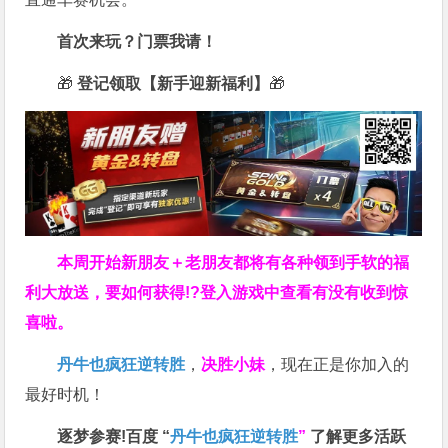
首次来玩？门票我请！
🎁
登记领取【新手迎新福利】
🎁
本周开始新朋友＋老朋友都将有各种领到手软的福
利大放送，要如何获得!?登入游戏中查看有没有收到惊
喜啦。
丹牛也疯狂逆转胜
，
决胜小妹
，现在正是你加入的
最好时机！
逐梦参赛!百度 “
丹牛也疯狂逆转胜
”
了解更多
活跃