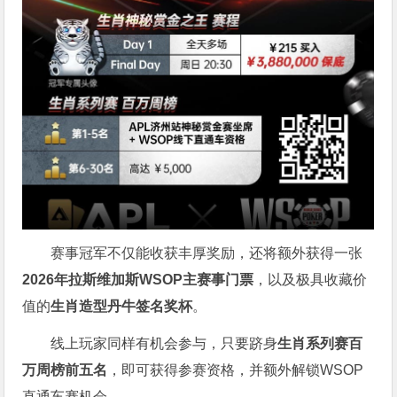
赛事冠军不仅能收获丰厚奖励，还将额外获得一张
2026
年拉斯维加斯
WSOP
主赛事门票
，以及极具收藏价
值的
生肖造型丹牛签名奖杯
。
线上玩家同样有机会参与，只要跻身
生肖系列赛百
万周榜前五名
，即可获得参赛资格，并额外解锁WSOP
直通车赛机会。