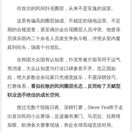
但首尔的民间扑克圈层，从来不是安逸的温室。
这里有偏高的圈层抽成、不稳定的场地运营、不定
期的合规巡查，甚至偶尔会出现圈层人员冲突。他曾亲
历俱乐部内二十余名人员发生争执斗殴，冲突从室内蔓
延到街头，场面十分混乱。
在韩国大众固有认知里，扑克常被片面等同于运气
类消遣，大众认知度与行业口碑参差不齐。也正因如
此，绝大多数业余玩家只凭感觉娱乐，不愿深耕技巧、
打磨体系，
看似松散的民间圈层生态，反而给了天赋型
职业选手绝佳的成长空间
。
熬过无数个惊险日夜、深耕打磨，Steve Yea终于走
出首尔民间小众赛场，足迹遍布澳门、马尼拉、拉斯维
加斯、欧洲各大赛事现场，奔赴全球高端竞技对局。