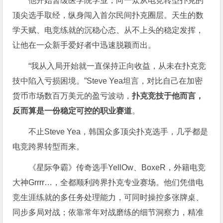
他开始暂缓医学院学业，向一众从电竞转型扑克的
顶尖选手取经，纵身闯入首尔民间扑克圈层。天生的数
学天赋、电竞练就的沉稳心态、从不上头的稳定发挥，
让他在一众新手爱好者中迅速脱颖而出。
“我从入局开始就一直保持正向收益，从未在扑克竞
技中陷入亏损困境。”Steve Yea坦言，对比自己在加密
货币市场数百万美元的盈亏波动，
扑克竞技于他而言，
反而算是一份稳定可控的职业赛道
。
不止Steve Yea，韩国众多顶尖扑克选手，几乎都是
电竞跨界转型而来。
《星际争霸》传奇选手YellOw、BoxeR，外籍电竞
大神Grrrr…，全都顺利跨界扑克专业赛场。他们凭借电
竞生涯练就的多任务处理能力，可同时操控多张牌桌、
同步多局对战；依靠常年对战磨练的细节洞察力，精准