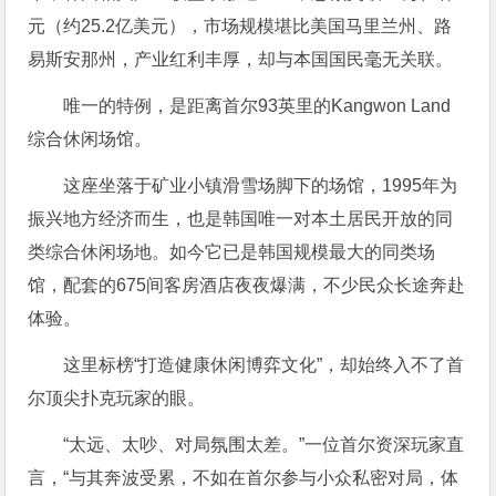
元（约25.2亿美元），市场规模堪比美国马里兰州、路
易斯安那州，产业红利丰厚，却与本国国民毫无关联。
唯一的特例，是距离首尔93英里的Kangwon Land
综合休闲场馆。
这座坐落于矿业小镇滑雪场脚下的场馆，1995年为
振兴地方经济而生，也是韩国唯一对本土居民开放的同
类综合休闲场地。如今它已是韩国规模最大的同类场
馆，配套的675间客房酒店夜夜爆满，不少民众长途奔赴
体验。
这里标榜“打造健康休闲博弈文化”，却始终入不了首
尔顶尖扑克玩家的眼。
“太远、太吵、对局氛围太差。”一位首尔资深玩家直
言，“与其奔波受累，不如在首尔参与小众私密对局，体