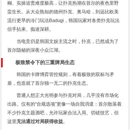
糊、实操追责难度极高，让扑克热潮在首尔的夜色里野
蛮生长。从大众熟知的德州扑克、奥马哈，到远比欧美
流行更早的冷门玩法Badugi，韩国玩家对各类扑克玩法
信手拈来、痴迷深耕。
当电竞仍是韩国文娱主流之时，扑克，已然成为了
首尔隐秘的深夜小众江湖。
极致禁令下的三重牌局生态
韩国的卡牌博弈管控规则，有着极致的双标与矛
盾，也造就了首尔独一无二的扑克生态。
普通人想正大光明参与扑克对局，几乎没有市场化
出路。仅有的“合规选项”更像一场自我消遣：首尔散落着
不少扑克主题酒吧，允许玩家合法入局、切磋技艺，但
这里
无法通过对局获得收益
。