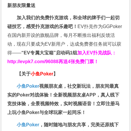
新朋友限量送
加入我们的免费扑克游戏，和全球的牌手们一起切
磋技艺，感受扑克游戏的乐趣吧！
EV扑克作为GGPoker
在国内新开设的旗舰品牌，每月不断推出福利反馈活
动，现在只要成为EV新用户，达成免费赛任务就可以获
得——
“EV专属大宝箱”启动码1组
加入EV扑克战队：
http://evpk7.com/96088
再送4张免费门票！
【关于
小鱼Poker
】
小鱼Poker
视频朋友桌，社交新玩法，朋友间最真
实的Poker对战体验！全新视频朋友桌APP，真人线下
竞技体验，全景视频特效，实时视频语音！立即注册马
上玩小鱼Poker与全球玩家一起同乐！
小鱼Poker
，随时随地与朋友共享，完美还原线下