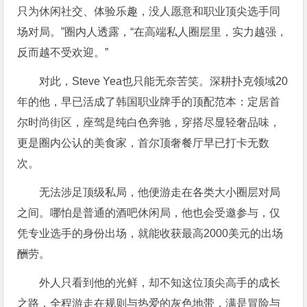
只为休闲社交、体验乐趣，没人愿意和职业顶尖选手同
场对局。”圈内人透露，“在高端私人圈层里，实力越强，
反而越不受欢迎。”
对此，Steve Yea也只能无奈苦笑。深耕扑克领域20
年的他，早已活成了韩国职业牌手的顶配范本：定居首
尔时尚街区，座驾是纯白色奔驰，穿搭尽显轻奢品味，
更是圈内公认的美食家，首尔顶奢餐厅早已打卡无数
次。
无法涉足顶级私局，他便游走在各类大小圈层对局
之间。哪怕是普通的酒吧休闲局，他也会受邀参与，仅
凭专业选手的身份出场，就能收获最高2000美元的出场
酬劳。
外人只看到他的光鲜，却不知这位顶尖高手的成长
之路，全程游走在规则与热爱的灰色地带，满是冒险与