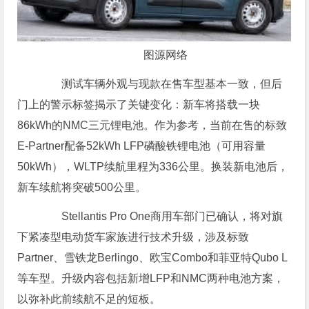
图源网络
测试车辆外观与现款在售车型基本一致，但后
门上的警示标签揭示了关键变化：新车将搭载一块
86kWh的NMC三元锂电池。作为参考，当前在售的标致
E-Partner配备52kWh LFP磷酸铁锂电池（可用容量
50kWh），WLTP续航里程为336公里。换装新电池后，
新车续航将突破500公里。
Stellantis Pro One商用车部门已确认，将对旗
下紧凑型电动货车家族进行技术升级，涉及标致
Partner、雪铁龙Berlingo、欧宝Combo和菲亚特Qubo L
等车型。升级内容包括新增LFP和NMC两种电池方案，
以弥补此前续航不足的短板。