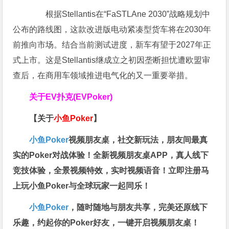
根据Stellantis在“FaSTLAne 2030”战略规划中
公布的路线图，这款改进版电动紧凑型货车将在2030年
前推向市场。结合当前测试进度，新车有望于2027年正
式上市。这是Stellantis继成立之初因垄断担忧遭欧盟审
查后，在商用车领域推进电气化的又一重要举措。
关于
EV扑克(EVPoker)
【关于
小鱼Poker
】
小鱼Poker
视频朋友桌，社交新玩法，朋友间最真
实的Poker对战体验！全新视频朋友桌APP，真人线下
竞技体验，全景视频特效，实时视频语音！立即注册马
上玩小鱼Poker与全球玩家一起同乐！
小鱼Poker
，随时随地与朋友共享，完美还原线下
乐趣，约起你的Poker好友，一键开启视频朋友桌！