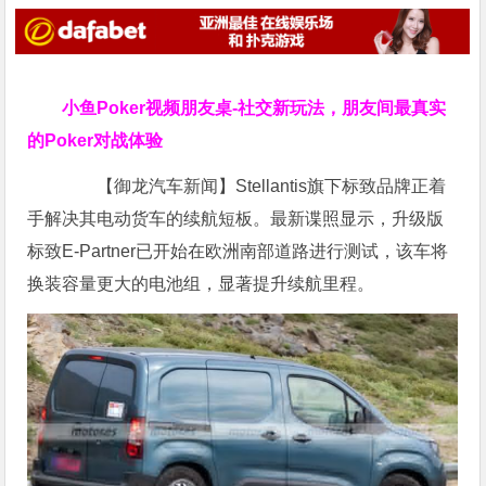
小鱼Poker视频朋友桌-社交新玩法，朋友间最真实
的Poker对战体验
【御龙汽车新闻】Stellantis旗下标致品牌正着
手解决其电动货车的续航短板。最新谍照显示，升级版
标致E-Partner已开始在欧洲南部道路进行测试，该车将
换装容量更大的电池组，显著提升续航里程。