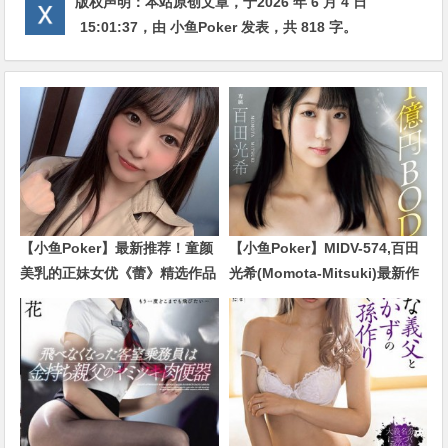
版权声明：
本站原创文章，于2026 年 6 月 4 日
15:01:37
，由
小鱼Poker
发表，共 818 字。
【小鱼Poker】最新推荐！童颜
【小鱼Poker】MIDV-574,百田
美乳的正妹女优《蕾》精选作品
光希(Momota-Mitsuki)最新作
介绍……
品2024/01/02发布！