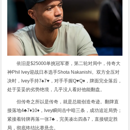
依旧是$25000单挑冠军赛，第二轮对局中，传奇大
神Phil Ivey迎战日本选手Shota Nakanishi。双方全压对
决时，Ivey手持7♠7♥，对手手握Q♥Q♦，牌面完全落后，
处于妥妥的劣势绝境，几乎没人看好他能翻盘。
但传奇之所以是传奇，就是总能创造奇迹。翻牌直
接落地4♣7♦10♦，Ivey瞬间击中暗三条，成功追近局势；
紧接着转牌再落一张7♣，完美凑出四条7，直接锁定胜
局，彻底终结比赛悬念。