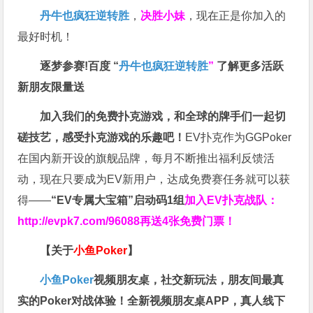
丹牛也疯狂逆转胜
，
决胜小妹
，现在正是你加入的
最好时机！
逐梦参赛!百度 “
丹牛也疯狂逆转胜
”
了解更多
活跃
新朋友限量送
加入我们的免费扑克游戏，和全球的牌手们一起切
磋技艺，感受扑克游戏的乐趣吧！
EV扑克作为GGPoker
在国内新开设的旗舰品牌，每月不断推出福利反馈活
动，现在只要成为EV新用户，达成免费赛任务就可以获
得——
“EV专属大宝箱”启动码1组
加入EV扑克战队：
http://evpk7.com/96088
再送4张免费门票！
【关于
小鱼Poker
】
小鱼Poker
视频朋友桌，社交新玩法，朋友间最真
实的Poker对战体验！全新视频朋友桌APP，真人线下