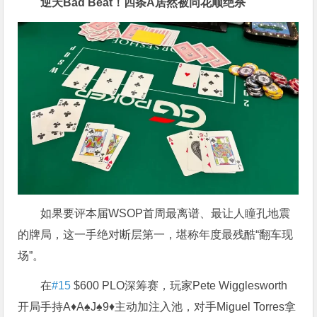
逆天Bad Beat！四条A居然被同花顺绝杀
如果要评本届WSOP首周最离谱、最让人瞳孔地震
的牌局，这一手绝对断层第一，堪称年度最残酷“翻车现
场”。
在
#15
$600 PLO深筹赛，玩家Pete Wigglesworth
开局手持A♦A♠J♠9♦主动加注入池，对手Miguel Torres拿