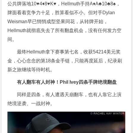
公共牌落地10♥4♦8♥K♥，Hellmuth手持A♦A♣10♣8♠，
牌面看着竞争力十足，胜算看似不小。但对手Dylan
Weisman早已悄悄成型坚果同花，从转牌开始，
Hellmuth就彻底失去了所有翻盘机会，没有任何发力空
间。
最终Hellmuth拿下赛事第七名，收获54214美元奖
金，心心念念的第18条金手链，只能再度延后，纪录刷
新之旅继续等待时机。
有人翻车有人封神！Phil Ivey四条手牌绝境翻盘
同样是四条，有人遭遇天崩翻车，也有人靠它上演
绝境逆袭、一战封神。