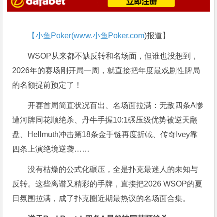
【小鱼Poker(
www.小鱼Poker.com
)报道】
WSOP从来都不缺反转和名场面，但谁也没想到，
2026年的赛场刚开局一周，就直接把年度最戏剧性牌局
的名额提前预定了！
开赛首周简直状况百出、名场面拉满：无敌四条A惨
遭河牌同花顺绝杀、丹牛手握10:1碾压级优势被逆天翻
盘、Hellmuth冲击第18条金手链再度折戟、传奇Ivey靠
四条上演绝境逆袭……
没有枯燥的公式化碾压，全是扑克最迷人的未知与
反转。这些离谱又精彩的手牌，直接把2026 WSOP的夏
日氛围拉满，成了扑克圈近期最热议的名场面合集。