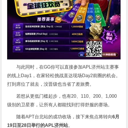
与此同时，在GG你可以直接参加APL济州站主赛事
的线上Day1，在家轻松挑战直达现场Day2前圈的机会。
打到席位了就去，没晋级也当省了差旅费。
若想从更低门槛起步，也有20、110、200、1,000
级别的卫星赛，让所有人都能找到打得舒服的赛场。
随着APT台北站的成功收场，接下来焦点将转向
6
月
19
日至
28
日举行的
APL
济州站
。