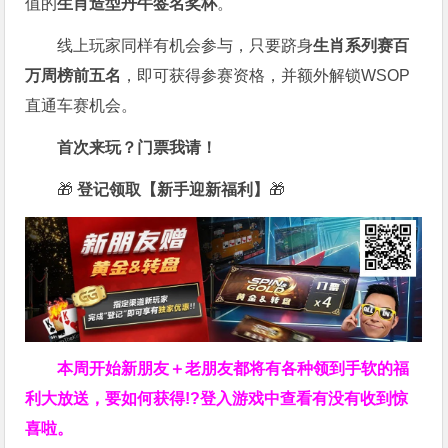
值的
生肖造型丹牛签名奖杯
。
线上玩家同样有机会参与，只要跻身
生肖系列赛百
万周榜前五名
，即可获得参赛资格，并额外解锁WSOP
直通车赛机会。
首次来玩？门票我请！
🎁
登记领取【新手迎新福利】
🎁
本周开始新朋友＋老朋友都将有各种领到手软的福
利大放送，要如何获得!?登入游戏中查看有没有收到惊
喜啦。