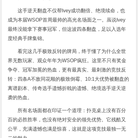
这手逆天翻盘不仅帮Ivey成功翻倍、绝境续命，也
成为本届WSOP首周最帅的高光名场面之一。虽说Ivey
最终没能拿下赛事冠军，但这波四条翻盘，足以入选年
度经典手牌集锦。
看完这几手极致反转的牌局，终于懂了为什么全世
界无数玩家、观众年年为WSOP疯狂。这里不只有奖金
争夺、冠军加冕的热血，更有最真实、最刺激的竞技反
转：四条A不敌同花顺的极致倒霉、10:1大优势被翻盘的
离谱剧本、传奇选手遗憾折戟的遗憾、绝境选手逆天逆
袭的热血。
所有名场面都在印证一个道理：扑克桌上没有百分
百的必胜胜率，也没有绝对安全的领先优势。它残酷又
公平，充满遗憾也满是惊喜，这就是这项竞技最独一无