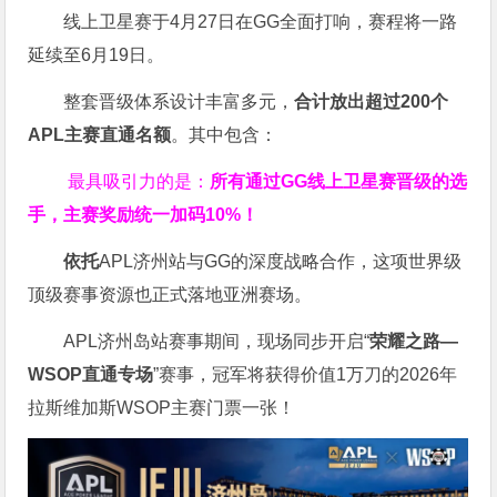
线上卫星赛于4月27日在GG全面打响，赛程将一路
延续至6月19日。
整套晋级体系设计丰富多元，
合计放出
超过200个
APL主赛直通名额
。其中包含：
最具吸引力的是：
所有通过
GG
线上卫星赛晋级的选
手，主赛奖励统一加码
10%
！
依托
APL济州站与GG的深度战略合作，这项世界级
顶级赛事资源也正式落地亚洲赛场。
APL济州岛站赛事期间，现场同步开启“
荣耀之路
—
WSOP
直通专场
”赛事，冠军将获得价值1万刀的2026年
拉斯维加斯WSOP主赛门票一张！