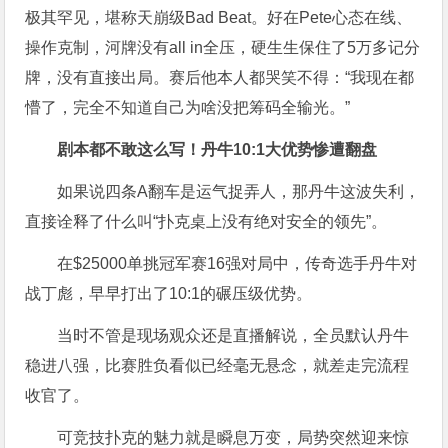
极其罕见，堪称天崩级Bad Beat。好在Pete心态在线、
操作克制，河牌没有all in全压，硬生生保住了5万多记分
牌，没有直接出局。赛后他本人都哭笑不得：“我现在都
懵了，完全不知道自己为啥没把筹码全输光。”
剧本都不敢这么写！丹牛10:1大优势惨遭翻盘
如果说四条A翻车是运气捉弄人，那丹牛这波失利，
直接诠释了什么叫“扑克桌上没有绝对安全的领先”。
在$25000单挑冠军赛16强对局中，传奇选手丹牛对
战丁彪，早早打出了10:1的碾压级优势。
当时不管是现场观众还是直播解说，全员默认丹牛
稳进八强，比赛胜负看似已经毫无悬念，就差走完流程
收官了。
可竞技扑克的魅力就是瞬息万变，局势突然迎来惊