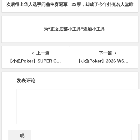
次后得出华人选手问鼎主赛冠军
23票，却成了今年扑克名人堂唯
概率仅3%
一的入选者
为“正文底部小工具”添加小工具
上一篇
下一篇
【小鱼Poker】SUPER CUP BUSAN：从智力竞技到全球直播内容平台的战略升级
【小鱼Poker】2026 WSOP | 单挑之王归来：Dimitar Danchev连克七敌，拿下第二条金手链
文
发表评论
章
导
航
昵