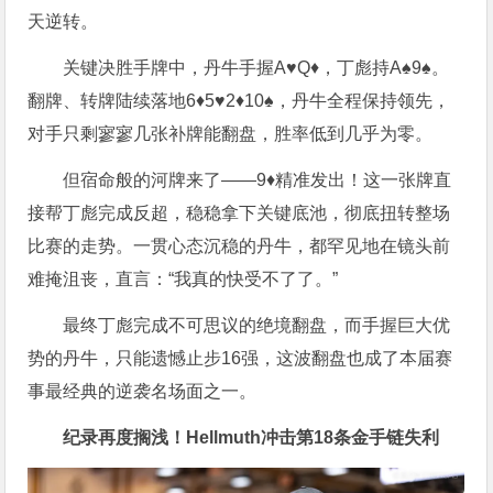
天逆转。
关键决胜手牌中，丹牛手握A♥Q♦，丁彪持A♠9♠。
翻牌、转牌陆续落地6♦5♥2♦10♠，丹牛全程保持领先，
对手只剩寥寥几张补牌能翻盘，胜率低到几乎为零。
但宿命般的河牌来了——9♦精准发出！这一张牌直
接帮丁彪完成反超，稳稳拿下关键底池，彻底扭转整场
比赛的走势。一贯心态沉稳的丹牛，都罕见地在镜头前
难掩沮丧，直言：“我真的快受不了了。”
最终丁彪完成不可思议的绝境翻盘，而手握巨大优
势的丹牛，只能遗憾止步16强，这波翻盘也成了本届赛
事最经典的逆袭名场面之一。
纪录再度搁浅！Hellmuth冲击第18条金手链失利