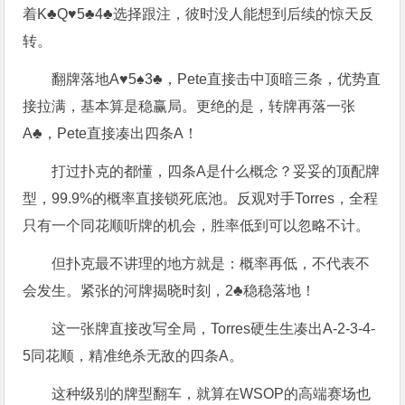
着K♣Q♥5♣4♣选择跟注，彼时没人能想到后续的惊天反
转。
翻牌落地A♥5♠3♣，Pete直接击中顶暗三条，优势直
接拉满，基本算是稳赢局。更绝的是，转牌再落一张
A♣，Pete直接凑出四条A！
打过扑克的都懂，四条A是什么概念？妥妥的顶配牌
型，99.9%的概率直接锁死底池。反观对手Torres，全程
只有一个同花顺听牌的机会，胜率低到可以忽略不计。
但扑克最不讲理的地方就是：概率再低，不代表不
会发生。紧张的河牌揭晓时刻，2♣稳稳落地！
这一张牌直接改写全局，Torres硬生生凑出A-2-3-4-
5同花顺，精准绝杀无敌的四条A。
这种级别的牌型翻车，就算在WSOP的高端赛场也