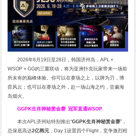
2026年6月19日至28日，韩国济州岛，APL ×
WSOP × GG的三重联动，将为亚洲扑克玩家带来一场前
所未有的巅峰体验。
你可以在赛场之上，以牌为刃，博
弈风云；也可以在赛场之外，赴一场山海之约，尝遍海
岛烟火。
GGPK生肖神秘赏金赛
冠军直通WSOP
本次APL济州站特别推出“
GGPK
生肖神秘赏金赛
”，
总保底高达
2
亿韩元
，Day 1设置四个Flight，竞争激烈程