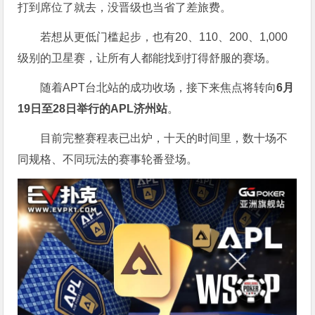
打到席位了就去，没晋级也当省了差旅费。
若想从更低门槛起步，也有20、110、200、1,000
级别的卫星赛，让所有人都能找到打得舒服的赛场。
随着APT台北站的成功收场，接下来焦点将转向
6
月
19
日至
28
日举行的
APL
济州站
。
目前完整赛程表已出炉，十天的时间里，数十场不
同规格、不同玩法的赛事轮番登场。