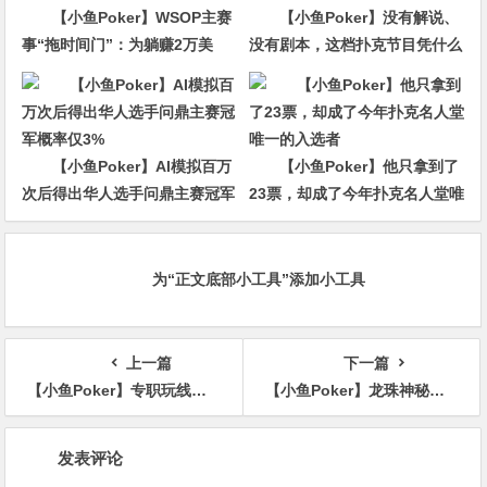
【小鱼Poker】WSOP主赛
【小鱼Poker】没有解说、
事“拖时间门”：为躺赚2万美
没有剧本，这档扑克节目凭什么
金，他磨了整整17分钟
杀回CBS黄金档？
【小鱼Poker】AI模拟百万
【小鱼Poker】他只拿到了
次后得出华人选手问鼎主赛冠军
23票，却成了今年扑克名人堂唯
概率仅3%
一的入选者
为“正文底部小工具”添加小工具
上一篇
下一篇
【小鱼Poker】专职玩线下扑克能不能赚到理想收入？
【小鱼Poker】龙珠神秘赏金赛：红龙杯最“上头”的边赛，15亿韩元头奖等你来砸
文
发表评论
章