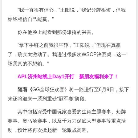
“我一直很有信心，”王阳说，“我记分牌很短，但我
始终相信自己能赢。”
你在他脸上能看到那份难掩的兴奋。
“拿下手链之前我很平静，”王阳说，“但现在真赢
了，确实太激动了。我进过很多次WSOP决赛桌，这一
场我真的不想输。”
APL济州站线上Day1开打
新朋友福利来了！
随着《
GG全球狂欢赛》将一路进行至6月9日，接下
来还将迎来一系列重磅“冠军赛”阶段。
其中包括深受中国玩家喜爱的生肖主题赛事、短牌
赛事、奥马哈赛事，以及千万刀保底大型赛事等重点活
动，预计将再次掀起新一轮激战高潮。