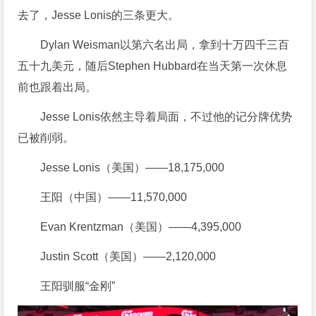
去了，Jesse Lonis的三条更大。
Dylan Weisman以第六名出局，拿到十万四千三百
五十九美元，随后Stephen Hubbard在当天第一次休息
前也跟着出局。
Jesse Lonis依然主导着局面，不过他的记分牌优势
已被削弱。
Jesse Lonis（美国）——18,175,000
王阳（中国）——11,570,000
Evan Krentzman（美国）——4,395,000
Justin Scott（美国）——2,120,000
王阳驯服“金刚”