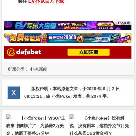
前往
EV扑克官方下载
所属分类：
扑克新闻
版权声明：
本站原创文章，于2026 年 6 月 2 日
06:13:21
，由
小鱼Poker
发表，共 2974 字。