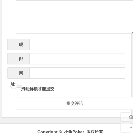
导
航
昵
*
称
邮
*
箱
网
址
滑动解锁才能提交
Copyright ©
小鱼Poker
版权所有.