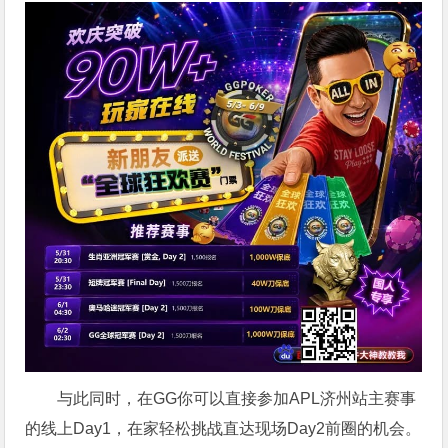
与此同时，在GG你可以直接参加APL济州站主赛事
的线上Day1，在家轻松挑战直达现场Day2前圈的机会。