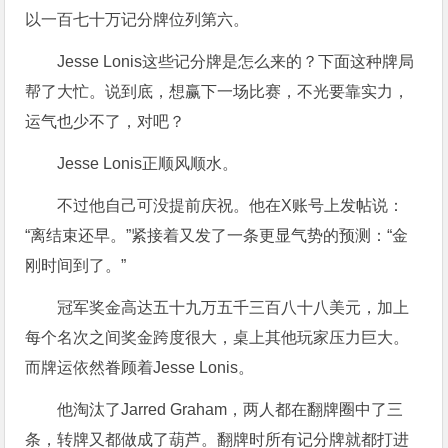
以一百七十万记分牌位列第六。
Jesse Lonis这些记分牌是怎么来的？下面这种牌局
帮了大忙。说到底，想赢下一场比赛，不光要靠实力，
运气也少不了，对吧？
Jesse Lonis正顺风顺水。
不过他自己可没提前庆祝。他在X账号上发帖说：
“离结束还早。”紧接着又发了一条更显气势的预测：“金
刚时间到了。”
冠军奖金高达五十九万五千三百八十八美元，加上
每个名次之间奖金跨度很大，桌上其他玩家压力巨大。
而牌运依然眷顾着Jesse Lonis。
他淘汰了Jarred Graham，两人都在翻牌圈中了三
条，转牌又都做成了葫芦。翻牌时所有记分牌就都打进