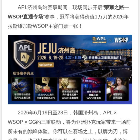
APL济州岛站赛事期间，现场同步开启“
荣耀之路
—
WSOP
直通专场
”赛事，冠军将获得价值1万刀的2026年
拉斯维加斯WSOP主赛门票一张！
2026年6月19日至28日，韩国济州岛，APL ×
WSOP × GG的三重联动，将为亚洲扑克玩家带来一场前
所未有的巅峰体验。
你可以在赛场之上，以牌为刃，博