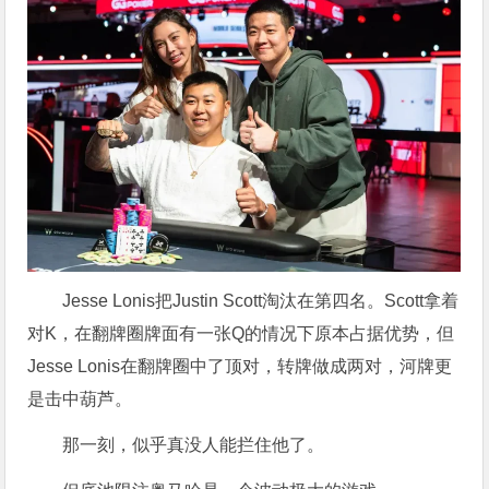
Jesse Lonis把Justin Scott淘汰在第四名。Scott拿着
对K，在翻牌圈牌面有一张Q的情况下原本占据优势，但
Jesse Lonis在翻牌圈中了顶对，转牌做成两对，河牌更
是击中葫芦。
那一刻，似乎真没人能拦住他了。