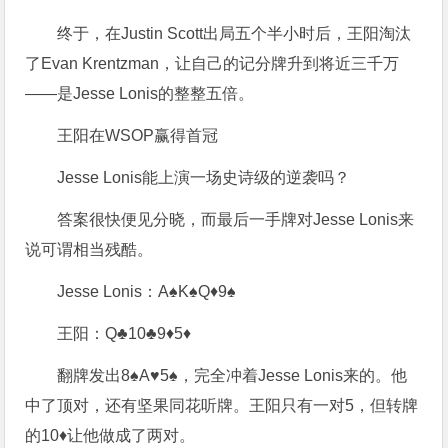
终于，在Justin Scott出局五个半小时后，王阳淘汰
了Evan Krentzman，让自己的记分牌升到将近三千万
——是Jesse Lonis的整整五倍。
王阳在WSOP赢得首冠
Jesse Lonis能上演一场史诗级的逆袭吗？
答案很快便见分晓，而最后一手牌对Jesse Lonis来
说可谓相当残酷。
Jesse Lonis：A♠K♠Q♦9♠
王阳：Q♣10♣9♦5♦
翻牌发出8♠A♥5♠，完全冲着Jesse Lonis来的。他
中了顶对，还有坚果同花听牌。王阳只有一对5，但转牌
的10♦让他做成了两对。