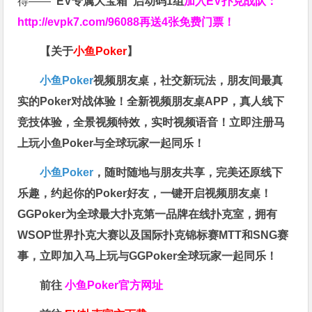
得——
“EV专属大宝箱”启动码1组
加入EV扑克战队：
http://evpk7.com/96088
再送4张免费门票！
【关于
小鱼Poker
】
小鱼Poker
视频朋友桌，社交新玩法，朋友间最真
实的Poker对战体验！全新视频朋友桌APP，真人线下
竞技体验，全景视频特效，实时视频语音！立即注册马
上玩小鱼Poker与全球玩家一起同乐！
小鱼Poker
，随时随地与朋友共享，完美还原线下
乐趣，约起你的Poker好友，一键开启视频朋友桌！
GGPoker为全球最大扑克第一品牌在线扑克室，拥有
WSOP世界扑克大赛以及国际扑克锦标赛MTT和SNG赛
事，立即加入马上玩与GGPoker全球玩家一起同乐！
前往
小鱼Poker官方网址