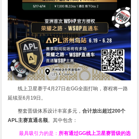
线上卫星赛于4月27日在GG全面打响，赛程将一路
延续至6月19日。
整套晋级体系设计丰富多元，
合计放出
超过200个
APL主赛直通名额
。其中包含：
最具吸引力的是：
所有通过
GG
线上卫星赛晋级的选