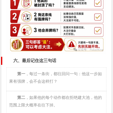
六、最后记住这三句话
第一
，每过一条街，都往回问一句：他这一步如
果有强牌，会不会这样打？
第二
，如果他的每个动作都在拒绝建大池，他的
范围上限大概率在往下掉。