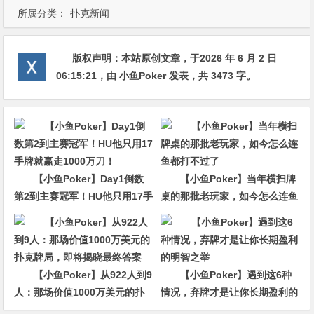
所属分类：
扑克新闻
版权声明：
本站原创文章，于2026 年 6 月 2 日
06:15:21
，由
小鱼Poker
发表，共 3473 字。
【小鱼Poker】Day1倒数
【小鱼Poker】当年横扫牌
第2到主赛冠军！HU他只用17手
桌的那批老玩家，如今怎么连鱼
牌就赢走1000万刀！
都打不过了
【小鱼Poker】从922人到9
【小鱼Poker】遇到这6种
人：那场价值1000万美元的扑
情况，弃牌才是让你长期盈利的
克牌局，即将揭晓最终答案
明智之举