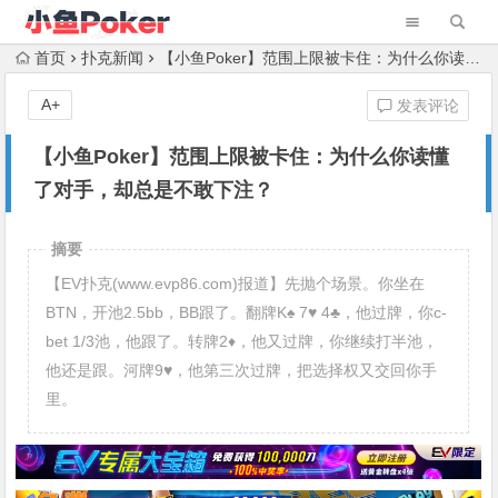
首页
扑克新闻
【小鱼Poker】范围上限被卡住：为什么你读懂了对手，却总是不敢下注？
A+
发表评论
【小鱼Poker】范围上限被卡住：为什么你读懂
了对手，却总是不敢下注？
摘要
【EV扑克(www.evp86.com)报道】先抛个场景。你坐在
BTN，开池2.5bb，BB跟了。翻牌K♠ 7♥ 4♣，他过牌，你c-
bet 1/3池，他跟了。转牌2♦，他又过牌，你继续打半池，
他还是跟。河牌9♥，他第三次过牌，把选择权又交回你手
里。