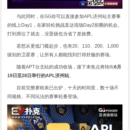
与此同时，在GG你可以直接参加APL济州站主赛事
的线上Day1，在家轻松挑战直达现场Day2前圈的机会。
打到席位了就去，没晋级也当省了差旅费。
若想从更低门槛起步，也有20、110、200、1,000
级别的卫星赛，让所有人都能找到打得舒服的赛场。
随着APT台北站的成功收场，接下来焦点将转向
6
月
19
日至
28
日举行的
APL
济州站
。
目前完整赛程表已出炉，十天的时间里，数十场不
同规格、不同玩法的赛事轮番登场。