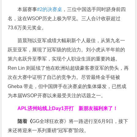
本届赛事
#2的决赛桌
，三位中国选手同时跻身前四
名，这在WSOP历史上极为罕见。三人合计收获超过
73.6万美元奖金。
苗晨翔以亚军成绩大幅刷新个人最佳，从第九名一
跃至亚军，展现了冠军级的统治力。刘小虎从半年前的
第六名跃升至季军，实现个人职业生涯的重要跨越。
Ren Lin 则延续了他在欧洲站超级豪客赛亚军的势头，再
次在大赛中证明了自己的竞争力。尽管最终金手链被
Gheba 带走，但中国牌手在决赛桌的集体爆发，已然成
为本届WSOP开赛以来最受关注的话题之一。
APL济州站线上Day1开打
新朋友福利来了！
随着《
GG全球狂欢赛》将一路进行至6月9日，接下
来还将迎来一系列重磅“冠军赛”阶段。