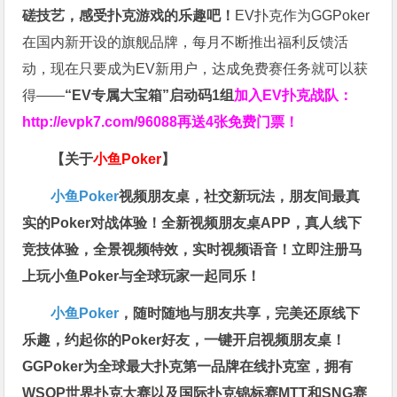
磋技艺，感受扑克游戏的乐趣吧！
EV扑克作为GGPoker
在国内新开设的旗舰品牌，每月不断推出福利反馈活
动，现在只要成为EV新用户，达成免费赛任务就可以获
得——
“EV专属大宝箱”启动码1组
加入EV扑克战队：
http://evpk7.com/96088
再送4张免费门票！
【关于
小鱼Poker
】
小鱼Poker
视频朋友桌，社交新玩法，朋友间最真
实的Poker对战体验！全新视频朋友桌APP，真人线下
竞技体验，全景视频特效，实时视频语音！立即注册马
上玩小鱼Poker与全球玩家一起同乐！
小鱼Poker
，随时随地与朋友共享，完美还原线下
乐趣，约起你的Poker好友，一键开启视频朋友桌！
GGPoker为全球最大扑克第一品牌在线扑克室，拥有
WSOP世界扑克大赛以及国际扑克锦标赛MTT和SNG赛