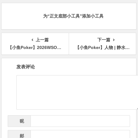
为“正文底部小工具”添加小工具
上一篇
下一篇
【小鱼Poker】2026WSOP $25K单挑赛：丹牛无情平推，Mizrachi击碎“地狱火”晋级16强！
【小鱼Poker】人物 | 静水流深，一击致命：属于王阳的扑克修行与十二年沉潜
文
发表评论
章
导
航
昵
*
称
邮