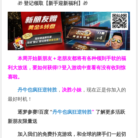
🎁
登记领取【新手迎新福利】
🎁
本周开始新朋友＋老朋友都将有各种领到手软的福
利大放送，要如何获得!?登入游戏中查看有没有收到惊
喜啦。
丹牛也疯狂逆转胜
，
决胜小妹
，现在正是你加入的
最好时机！
逐梦参赛!百度 “
丹牛也疯狂逆转胜
”
了解更多
活跃
新朋友限量送
加入我们的免费扑克游戏，和全球的牌手们一起切