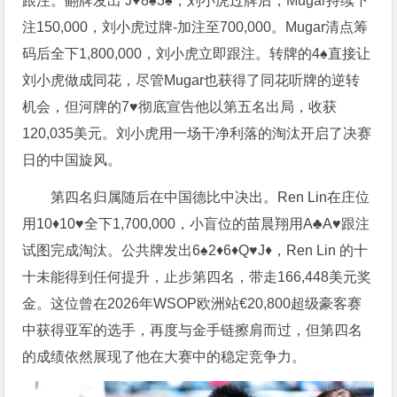
跟注。翻牌发出 J♥8♠3♠，刘小虎过牌后，Mugar持续下
注150,000，刘小虎过牌-加注至700,000。Mugar清点筹
码后全下1,800,000，刘小虎立即跟注。转牌的4♠直接让
刘小虎做成同花，尽管Mugar也获得了同花听牌的逆转
机会，但河牌的7♥彻底宣告他以第五名出局，收获
120,035美元。刘小虎用一场干净利落的淘汰开启了决赛
日的中国旋风。
第四名归属随后在中国德比中决出。Ren Lin在庄位
用10♦10♥全下1,700,000，小盲位的苗晨翔用A♣A♥跟注
试图完成淘汰。公共牌发出6♠2♦6♦Q♥J♦，Ren Lin 的十
十未能得到任何提升，止步第四名，带走166,448美元奖
金。这位曾在2026年WSOP欧洲站€20,800超级豪客赛
中获得亚军的选手，再度与金手链擦肩而过，但第四名
的成绩依然展现了他在大赛中的稳定竞争力。