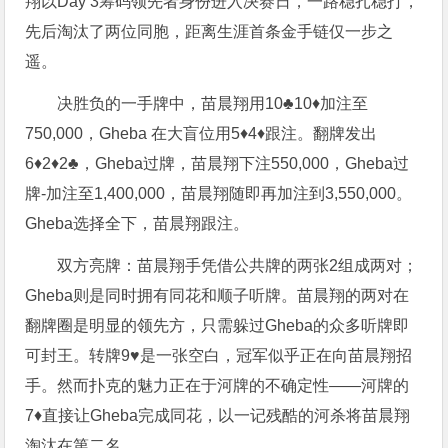
翔以Day 3筹码领先者身份进入决赛日，一路稳扎稳打，
先后淘汰了两位同胞，距离生涯首条金手链仅一步之
遥。
决胜负的一手牌中，苗晨翔用10♣10♦加注至
750,000，Gheba 在大盲位用5♦4♦跟注。翻牌发出
6♦2♦2♣，Gheba过牌，苗晨翔下注550,000，Gheba过
牌-加注至1,400,000，苗晨翔随即再加注到3,550,000。
Gheba选择全下，苗晨翔跟注。
双方亮牌：苗晨翔手凭借公共牌的两张2组成两对；
Gheba则是同时拥有同花和顺子听牌。苗晨翔的两对在
翻牌圈是明显的领先方，只需躲过Gheba的众多听牌即
可封王。转牌9♥是一张空白，冠军似乎正在向苗晨翔招
手。然而扑克的魅力正在于河牌的不确定性——河牌的
7♦直接让Gheba完成同花，以一记残酷的河杀将苗晨翔
淘汰在第二名。