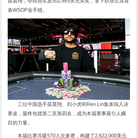
苗晨翔，夺得冠军及502,985美元头奖，拿下职业生涯首
条WSOP金手链。
三位中国选手苗晨翔、刘小虎和Ren Lin集体闯入决
赛桌，最终包揽第二至第四名，成为本届赛事最引人瞩
目的力量。
本届比赛共吸570人次参赛，构建了2,622,000美元