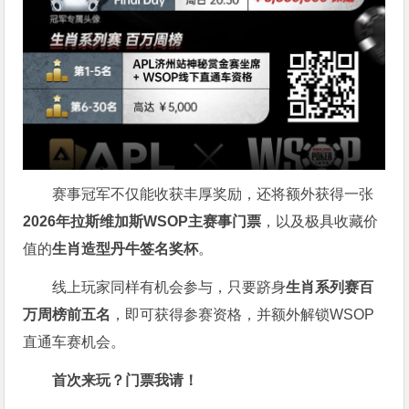
赛事冠军不仅能收获丰厚奖励，还将额外获得一张
2026
年拉斯维加斯
WSOP
主赛事门票
，以及极具收藏价
值的
生肖造型丹牛签名奖杯
。
线上玩家同样有机会参与，只要跻身
生肖系列赛百
万周榜前五名
，即可获得参赛资格，并额外解锁WSOP
直通车赛机会。
首次来玩？门票我请！