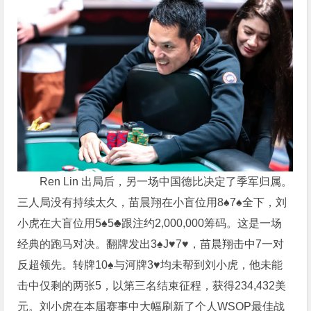
Ren Lin 出局后，另一场中国德比决定了季军归属。
三人局没有持续太久，苗晨翔在小盲位用8♠7♠全下，刘
小虎在大盲位用5♠5♣跟注约2,000,000筹码。这是一场
经典的跑马对决。翻牌发出3♠J♥7♥，苗晨翔击中7一对
反超领先。转牌10♠与河牌3♥均未帮到刘小虎，他未能
击中仅剩的两张5，以第三名结束征程，获得234,432美
元。刘小虎在本届赛事中大幅刷新了个人WSOP最佳战