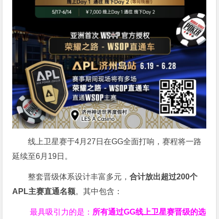
线上卫星赛于4月27日在GG全面打响，赛程将一路
延续至6月19日。
整套晋级体系设计丰富多元，
合计放出
超过200个
APL主赛直通名额
。其中包含：
最具吸引力的是：
所有通过
GG
线上卫星赛晋级的选