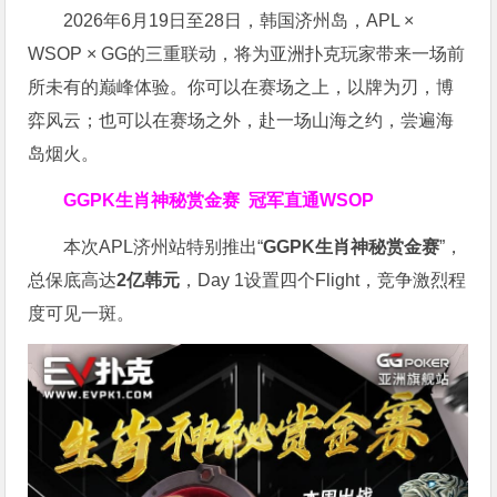
2026年6月19日至28日，韩国济州岛，APL ×
WSOP × GG的三重联动，将为亚洲扑克玩家带来一场前
所未有的巅峰体验。
你可以在赛场之上，以牌为刃，博
弈风云；也可以在赛场之外，赴一场山海之约，尝遍海
岛烟火。
GGPK生肖神秘赏金赛
冠军直通WSOP
本次APL济州站特别推出“
GGPK
生肖神秘赏金赛
”，
总保底高达
2
亿韩元
，Day 1设置四个Flight，竞争激烈程
度可见一斑。