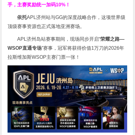
手，主赛奖励统一加码
10%
！
依托
APL济州站与GG的深度战略合作，这项世界级
顶级赛事资源也正式落地亚洲赛场。
APL济州岛站赛事期间，现场同步开启“
荣耀之路
—
WSOP
直通专场
”赛事，冠军将获得价值1万刀的2026年
拉斯维加斯WSOP主赛门票一张！