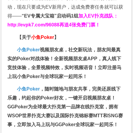
动，现在只要成为EV新用户，达成免费赛任务就可以获
得——
“EV专属大宝箱”启动码1组
加入EV扑克战队：
http://evpk7.com/96088
再送4张免费门票！
【关于
小鱼Poker
】
小鱼Poker
视频朋友桌，社交新玩法，朋友间最真
实的Poker对战体验！全新视频朋友桌APP，真人线下
竞技体验，全景视频特效，实时视频语音！立即注册马
上玩小鱼Poker与全球玩家一起同乐！
小鱼Poker
，随时随地与朋友共享，完美还原线下
乐趣，约起你的Poker好友，一键开启视频朋友桌！
GGPoker为全球最大扑克第一品牌在线扑克室，拥有
WSOP世界扑克大赛以及国际扑克锦标赛MTT和SNG赛
事，立即加入马上玩与GGPoker全球玩家一起同乐！