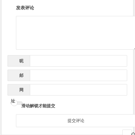
文
发表评论
章
导
航
昵
*
称
邮
*
箱
网
址
滑动解锁才能提交