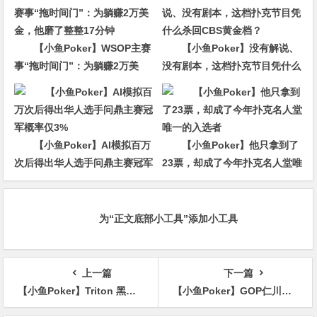
【小鱼Poker】WSOP主赛
【小鱼Poker】没有解说、
事“拖时间门”：为躺赚2万美
没有剧本，这档扑克节目凭什么
金，他磨了整整17分钟
杀回CBS黄金档？
【小鱼Poker】AI模拟百万
【小鱼Poker】他只拿到了
次后得出华人选手问鼎主赛冠军
23票，却成了今年扑克名人堂唯
概率仅3%
一的入选者
为“正文底部小工具”添加小工具
上一篇
下一篇
【小鱼Poker】Triton 黑山站 | CHRISTOPH VOGELSANG延续德国军团统治力，拿下个人第三座TRITON冠军
【小鱼Poker】GOP仁川站：邱海生967万领跑主赛FT九人桌，向首个主赛冠军发起冲击