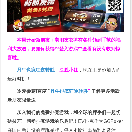
本周开始新朋友＋老朋友都将有各种领到手软的福
利大放送，要如何获得!?登入游戏中查看有没有收到惊
喜啦。
丹牛也疯狂逆转胜
，
决胜小妹
，现在正是你加入的
最好时机！
逐梦参赛!百度 “
丹牛也疯狂逆转胜
”
了解更多
活跃
新朋友限量送
加入我们的免费扑克游戏，和全球的牌手们一起切
磋技艺，感受扑克游戏的乐趣吧！
EV扑克作为GGPoker
在国内新开设的旗舰品牌，每月不断推出福利反馈活