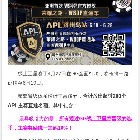
线上卫星赛于4月27日在GG全面打响，赛程将一路
延续至6月19日。
整套晋级体系设计丰富多元，
合计放出
超过200个
APL主赛直通名额
。其中包含：
最具吸引力的是：
所有通过
GG
线上卫星赛晋级的选
手，主赛奖励统一加码
10%
！