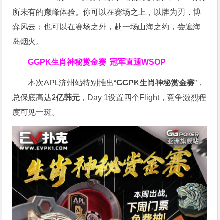
所未有的巅峰体验。
你可以在赛场之上，以牌为刃，博
弈风云；也可以在赛场之外，赴一场山海之约，尝遍海
岛烟火。
GGPK生肖神秘赏金赛
冠军直通WSOP
本次APL济州站特别推出“
GGPK
生肖神秘赏金赛
”，
总保底高达
2
亿韩元
，Day 1设置四个Flight，竞争激烈程
度可见一斑。