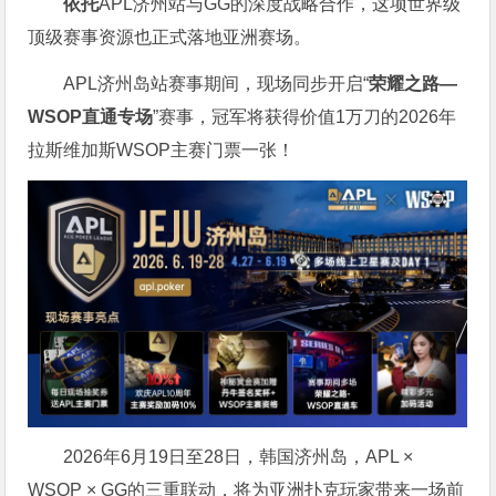
依托
APL济州站与GG的深度战略合作，这项世界级
顶级赛事资源也正式落地亚洲赛场。
APL济州岛站赛事期间，现场同步开启“
荣耀之路
—
WSOP
直通专场
”赛事，冠军将获得价值1万刀的2026年
拉斯维加斯WSOP主赛门票一张！
2026年6月19日至28日，韩国济州岛，APL ×
WSOP × GG的三重联动，将为亚洲扑克玩家带来一场前