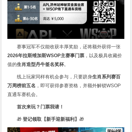
赛事冠军不仅能收获丰厚奖励，还将额外获得一张
2026
年拉斯维加斯
WSOP
主赛事门票
，以及极具收藏价
值的
生肖造型丹牛签名奖杯
。
线上玩家同样有机会参与，只要跻身
生肖系列赛百
万周榜前五名
，即可获得参赛资格，并额外解锁WSOP
直通车赛机会。
首次来玩？门票我请！
🎁
登记领取【新手迎新福利】
🎁