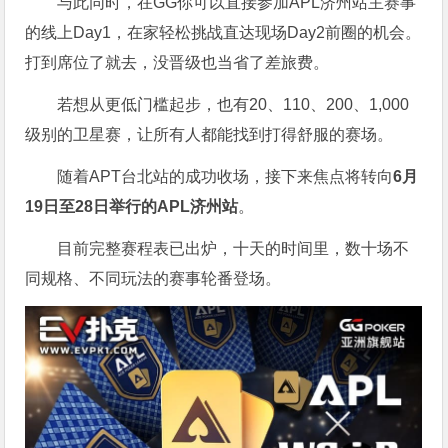
与此同时，在GG你可以直接参加APL济州站主赛事
的线上Day1，在家轻松挑战直达现场Day2前圈的机会。
打到席位了就去，没晋级也当省了差旅费。
若想从更低门槛起步，也有20、110、200、1,000
级别的卫星赛，让所有人都能找到打得舒服的赛场。
随着APT台北站的成功收场，接下来焦点将转向
6
月
19
日至
28
日举行的
APL
济州站
。
目前完整赛程表已出炉，十天的时间里，数十场不
同规格、不同玩法的赛事轮番登场。