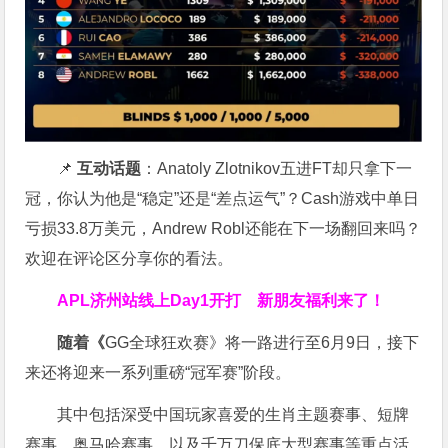
📌
互动话题
：Anatoly Zlotnikov五进FT却只拿下一
冠，你认为他是“稳定”还是“差点运气”？Cash游戏中单日
亏损33.8万美元，Andrew Robl还能在下一场翻回来吗？
欢迎在评论区分享你的看法。
APL济州站线上Day1开打
新朋友福利来了！
随着《
GG全球狂欢赛》将一路进行至6月9日，接下
来还将迎来一系列重磅“冠军赛”阶段。
其中包括深受中国玩家喜爱的生肖主题赛事、短牌
赛事、奥马哈赛事，以及千万刀保底大型赛事等重点活