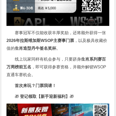
赛事冠军不仅能收获丰厚奖励，还将额外获得一张
2026
年拉斯维加斯
WSOP
主赛事门票
，以及极具收藏价
值的
生肖造型丹牛签名奖杯
。
线上玩家同样有机会参与，只要跻身
生肖系列赛百
万周榜前五名
，即可获得参赛资格，并额外解锁WSOP
直通车赛机会。
首次来玩？门票我请！
🎁
登记领取【新手迎新福利】
🎁