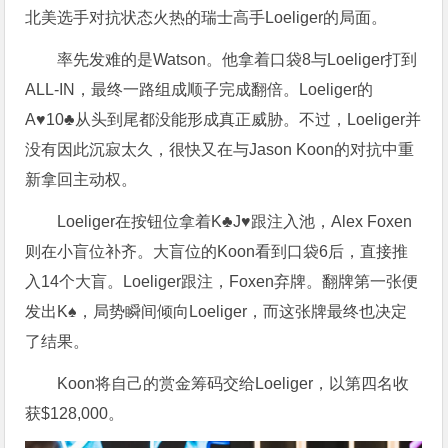
北美选手对抗状态火热的瑞士高手Loeliger的局面。
率先发难的是Watson。他拿着口袋8与Loeliger打到
ALL-IN，最终一路组成顺子完成翻倍。Loeliger的
A♥10♣从头到尾都没能形成真正威胁。不过，Loeliger并
没有因此沉寂太久，很快又在与Jason Koon的对抗中重
新拿回主动权。
Loeliger在按钮位拿着K♣J♥跟注入池，Alex Foxen
则在小盲位补齐。大盲位的Koon看到口袋6后，直接推
入14个大盲。Loeliger跟注，Foxen弃牌。翻牌第一张便
发出K♠，局势瞬间倾向Loeliger，而这张牌最终也决定
了结果。
Koon将自己的赏金筹码交给Loeliger，以第四名收
获$128,000。