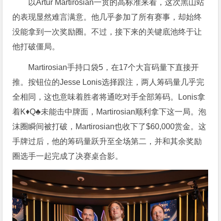
以Artur Martirosian一贯的高标准来看，这次黑山站
的表现显然难言满意。他几乎参加了所有赛事，却始终
没能拿到一次奖励圈。不过，接下来的关键底池终于让
他打破僵局。
Martirosian手持口袋5，在17个大盲码量下直接开
推。按钮位的Jesse Lonis选择跟注，两人筹码量几乎完
全相同，这也意味着胜者将通吃对手全部筹码。Lonis拿
着K♦Q♣未能击中牌面，Martirosian顺利拿下这一局。泡
沫圈瞬间被打破，Martirosian也收下了$60,000赏金。这
手牌过后，他的筹码量跃升至全场第二，并和其余奖励
圈选手一起完成了决赛桌合影。