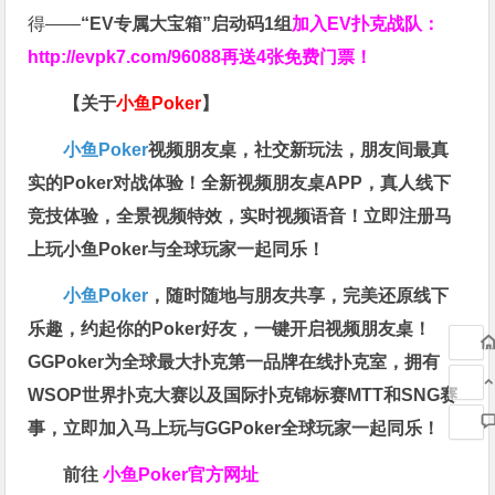
得——
“EV专属大宝箱”启动码1组
加入EV扑克战队：
http://evpk7.com/96088
再送4张免费门票！
【关于
小鱼Poker
】
小鱼Poker
视频朋友桌，社交新玩法，朋友间最真
实的Poker对战体验！全新视频朋友桌APP，真人线下
竞技体验，全景视频特效，实时视频语音！立即注册马
上玩小鱼Poker与全球玩家一起同乐！
小鱼Poker
，随时随地与朋友共享，完美还原线下
乐趣，约起你的Poker好友，一键开启视频朋友桌！
GGPoker为全球最大扑克第一品牌在线扑克室，拥有
WSOP世界扑克大赛以及国际扑克锦标赛MTT和SNG赛
事，立即加入马上玩与GGPoker全球玩家一起同乐！
前往
小鱼Poker官方网址