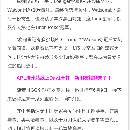
单挑仅进行三手，Loeliger拿着K♠5♠选择全下，
Watson用A♦10♥跟注。最终优势牌顶住，Watson拿下最
后一份赏金，也收获了本次黑山站第二座Turbo冠军，以
及个人第七座Triton Poker冠军。
“赛程里还有多少场PLO Turbo？”Watson夺冠后立刻
笑着问道。这趟看似不可思议、却又实至名归的双冠之
旅，也让他无论再参加多少Turbo赛事，都会成为最受关
注的热门选手。
APL济州站线上Day1开打
新朋友福利来了！
随着《
GG全球狂欢赛》将一路进行至6月9日，接下
来还将迎来一系列重磅“冠军赛”阶段。
其中包括深受中国玩家喜爱的生肖主题赛事、短牌
赛事、奥马哈赛事，以及千万刀保底大型赛事等重点活
动，预计将再次掀起新一轮激战高潮。