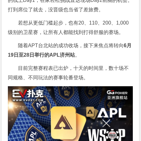
的线上Day1，在家轻松挑战直达现场Day2前圈的机会。
打到席位了就去，没晋级也当省了差旅费。
若想从更低门槛起步，也有20、110、200、1,000
级别的卫星赛，让所有人都能找到打得舒服的赛场。
随着APT台北站的成功收场，接下来焦点将转向
6
月
19
日至
28
日举行的
APL
济州站
。
目前完整赛程表已出炉，十天的时间里，数十场不
同规格、不同玩法的赛事轮番登场。