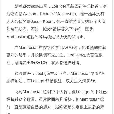
随着Zlotnikov出局，Loeliger重新回到筹码榜首，身
后依次是Watson、Foxen和Martirosian。唯一始终没有
太大起伏的是Jason Koon，他一直维持着大约12个大盲
的短码状态。不过，Koon很快等来了转机，因为
Martirosian短暂的筹码领先很快便戛然而止。
当Martirosian在按钮位拿到A♣A♦时，他显然期待着
更好的结果，并按惯例率先加注。Loeliger在大盲位跟
注，翻牌发出9♥8♥10♦，双方都选择过牌。
转牌是9♠，Loeliger主动下注。Martirosian拿着AA
选择加注，而Loeliger只是跟注，双方进入河牌6♥。
此时Martirosian还剩17个大盲，但Loeliger的下注已
经超过这个数量。虽然牌面极具威胁，但Martirosian此
前一直隐藏着自己的超对，最终还是决定跟上最后的筹