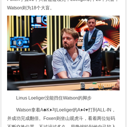
Watson则为18个大盲。
Linus Loeliger没能挡住Watson的脚步
Watson拿着A♣K♦与Loeliger的A♦4♥打到ALL-IN，
并成功完成翻倍。Foxen则坐山观虎斗，看着两位短码
不断交换位置。不过没过多久，局势就轮到他自己陷入