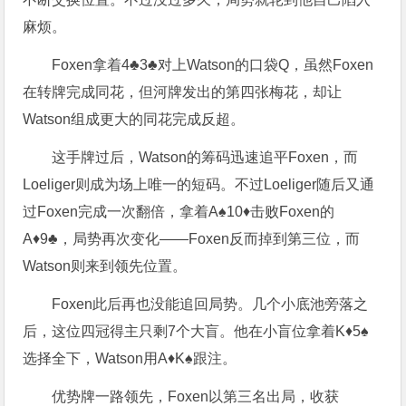
麻烦。
Foxen拿着4♣3♣对上Watson的口袋Q，虽然Foxen
在转牌完成同花，但河牌发出的第四张梅花，却让
Watson组成更大的同花完成反超。
这手牌过后，Watson的筹码迅速追平Foxen，而
Loeliger则成为场上唯一的短码。不过Loeliger随后又通
过Foxen完成一次翻倍，拿着A♠10♦击败Foxen的
A♦9♣，局势再次变化——Foxen反而掉到第三位，而
Watson则来到领先位置。
Foxen此后再也没能追回局势。几个小底池旁落之
后，这位四冠得主只剩7个大盲。他在小盲位拿着K♦5♠
选择全下，Watson用A♦K♠跟注。
优势牌一路领先，Foxen以第三名出局，收获