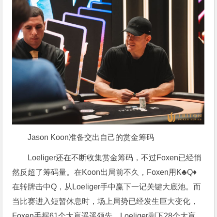
Jason Koon准备交出自己的赏金筹码
Loeliger还在不断收集赏金筹码，不过Foxen已经悄
然反超了筹码量。在Koon出局前不久，Foxen用K♣Q♦
在转牌击中Q，从Loeliger手中赢下一记关键大底池。而
当比赛进入短暂休息时，场上局势已经发生巨大变化，
Foxen手握61个大盲遥遥领先，Loeliger剩下28个大盲，