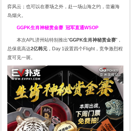
弈风云；也可以在赛场之外，赴一场山海之约，尝遍海
岛烟火。
GGPK生肖神秘赏金赛
冠军直通WSOP
本次APL济州站特别推出“
GGPK
生肖神秘赏金赛
”，
总保底高达
2
亿韩元
，Day 1设置四个Flight，竞争激烈程
度可见一斑。