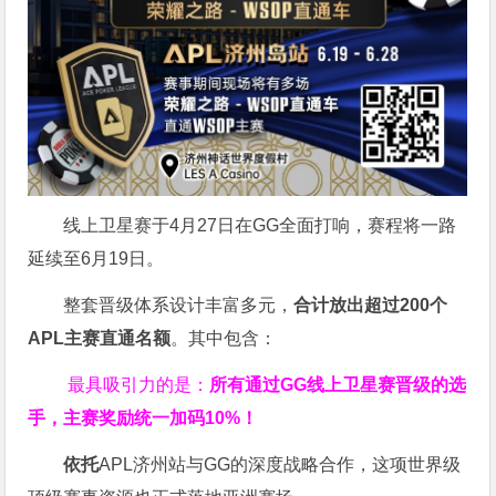
线上卫星赛于4月27日在GG全面打响，赛程将一路
延续至6月19日。
整套晋级体系设计丰富多元，
合计放出
超过200个
APL主赛直通名额
。其中包含：
最具吸引力的是：
所有通过
GG
线上卫星赛晋级的选
手，主赛奖励统一加码
10%
！
依托
APL济州站与GG的深度战略合作，这项世界级