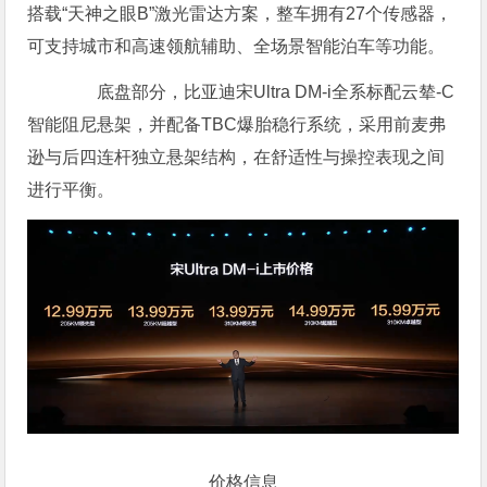
搭载“天神之眼B”激光雷达方案，整车拥有27个传感器，
可支持城市和高速领航辅助、全场景智能泊车等功能。
底盘部分，比亚迪宋Ultra DM-i全系标配云辇-C
智能阻尼悬架，并配备TBC爆胎稳行系统，采用前麦弗
逊与后四连杆独立悬架结构，在舒适性与操控表现之间
进行平衡。
价格信息