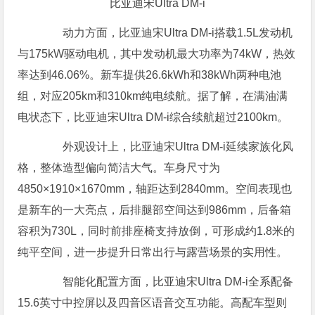
比亚迪宋Ultra DM-i
动力方面，比亚迪宋Ultra DM-i搭载1.5L发动机
与175kW驱动电机，其中发动机最大功率为74kW，热效
率达到46.06%。新车提供26.6kWh和38kWh两种电池
组，对应205km和310km纯电续航。据了解，在满油满
电状态下，比亚迪宋Ultra DM-i综合续航超过2100km。
外观设计上，比亚迪宋Ultra DM-i延续家族化风
格，整体造型偏向简洁大气。车身尺寸为
4850×1910×1670mm，轴距达到2840mm。空间表现也
是新车的一大亮点，后排腿部空间达到986mm，后备箱
容积为730L，同时前排座椅支持放倒，可形成约1.8米的
纯平空间，进一步提升日常出行与露营场景的实用性。
智能化配置方面，比亚迪宋Ultra DM-i全系配备
15.6英寸中控屏以及四音区语音交互功能。高配车型则