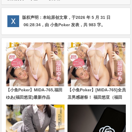
版权声明：
本站原创文章，于2026 年 5 月 31 日
06:28:34
，由
小鱼Poker
发表，共 983 字。
【小鱼Poker】MIDA-765,福田
【小鱼Poker】[MIDA-765]全员
ゆあ(福田悠亚)最新作品
丑男感谢祭！ 福田悠亚（福田
2026/09/01发布！
ゆあ）解禁大乱交！