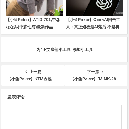
【小鱼Poker】ATID-701,中森
【小鱼Poker】OpenAI回击苹
ななみ(中森七海)最新作品
果：真正短板是AI落后 不是机
2026/09/01发布！
密被窃
为“正文底部小工具”添加小工具
上一篇
下一篇
【小鱼Poker】KTM因越野摩托车销售再陷争议 称合规责任在客户
【小鱼Poker】[MIMK-283]能力愈大责任愈大！佐佐木纱希（佐々木さき）在漫改片一人饰两角！
文
发表评论
章
导
航