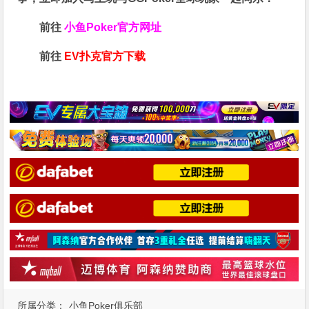
前往
小鱼Poker官方网址
前往
EV扑克官方下载
所属分类：
小鱼Poker俱乐部