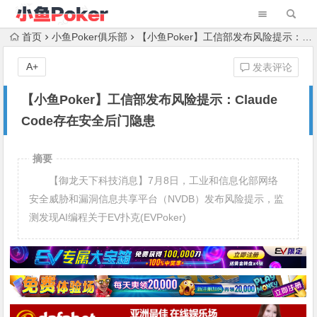
首页
小鱼Poker俱乐部
【小鱼Poker】工信部发布风险提示：Claude Code存在安全后门隐患
A+
发表评论
【小鱼Poker】工信部发布风险提示：Claude
Code存在安全后门隐患
摘要
【御龙天下科技消息】7月8日，工业和信息化部网络
安全威胁和漏洞信息共享平台（NVDB）发布风险提示，监
测发现AI编程关于EV扑克(EVPoker)