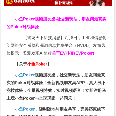
小鱼Poker视频朋友桌-社交新玩法，朋友间最真实
的Poker对战体验
【御龙天下科技消息】7月8日，工业和信息化
部网络安全威胁和漏洞信息共享平台（NVDB）发布风
险提示，监测发现AI编程
关于
EV扑克(EVPoker)
【关于
小鱼Poker
】
小鱼Poker
视频朋友桌，社交新玩法，朋友间最真
实的Poker对战体验！全新视频朋友桌APP，真人线下
竞技体验，全景视频特效，实时视频语音！立即注册马
上玩小鱼Poker与全球玩家一起同乐！
小鱼Poker
，随时随地与朋友共享，完美还原线下