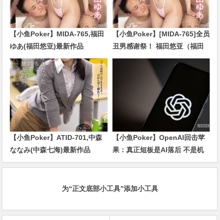
【小鱼Poker】MIDA-765,福田
【小鱼Poker】[MIDA-765]全员
ゆあ(福田悠亚)最新作品
丑男感谢祭！ 福田悠亚（福田
2026/09/01发布！
ゆあ）解禁大乱交！
【小鱼Poker】ATID-701,中森
【小鱼Poker】OpenAI回击苹
ななみ(中森七海)最新作品
果：真正短板是AI落后 不是机
2026/09/01发布！
密被窃
为“正文底部小工具”添加小工具