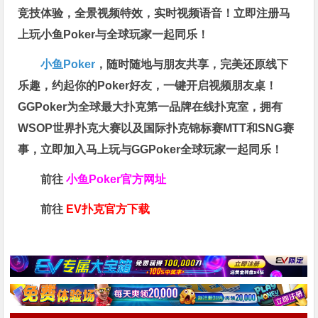
竞技体验，全景视频特效，实时视频语音！立即注册马
上玩小鱼Poker与全球玩家一起同乐！
小鱼Poker
，随时随地与朋友共享，完美还原线下
乐趣，约起你的Poker好友，一键开启视频朋友桌！
GGPoker为全球最大扑克第一品牌在线扑克室，拥有
WSOP世界扑克大赛以及国际扑克锦标赛MTT和SNG赛
事，立即加入马上玩与GGPoker全球玩家一起同乐！
前往
小鱼Poker官方网址
前往
EV扑克官方下载