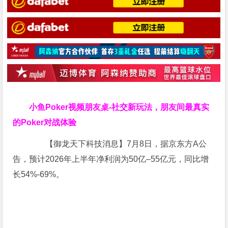
小鱼Poker视频朋友桌-社交新玩法，朋友间最真实
的Poker对战体验
【御龙天下科技消息】7月8日，据京东方A公
告，预计2026年上半年净利润为50亿–55亿元，同比增
长54%-69%。