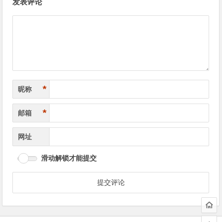
发表评论
章
导
航
*
昵称
*
邮箱
网址
滑动解锁才能提交