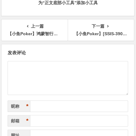
为“正文底部小工具”添加小工具
上一篇
下一篇
【小鱼Poker】鸿蒙智行详解双激光雷达作用：能提升感知精度、稳定性与置信度
【小鱼Poker】[SSIS-390]顶级新秀终于又出现了 翼舞（つばさ舞）出道以来最Hot的一作换挡出击！
文
发表评论
章
导
航
*
昵称
*
邮箱
网址