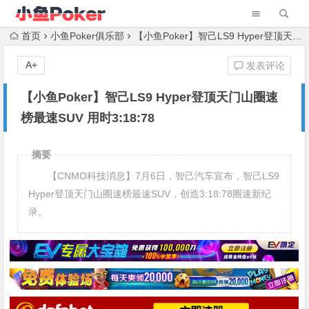
首页
小鱼Poker俱乐部
【小鱼Poker】智己LS9 Hyper登顶天门山圈速榜最速SUV 用时3:18:78
A+
发表评论
【小鱼Poker】智己LS9 Hyper登顶天门山圈速
榜最速SUV 用时3:18:78
摘要
【CNMO科技消息】7月6日，智己汽车宣布，智己LS9
Hyper登顶天门山圈速榜最速SUV，创造3:18:78圈速新纪
录。