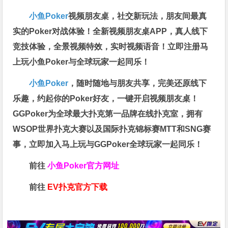
小鱼Poker
视频朋友桌，社交新玩法，朋友间最真
实的Poker对战体验！全新视频朋友桌APP，真人线下
竞技体验，全景视频特效，实时视频语音！立即注册马
上玩小鱼Poker与全球玩家一起同乐！
小鱼Poker
，随时随地与朋友共享，完美还原线下
乐趣，约起你的Poker好友，一键开启视频朋友桌！
GGPoker为全球最大扑克第一品牌在线扑克室，拥有
WSOP世界扑克大赛以及国际扑克锦标赛MTT和SNG赛
事，立即加入马上玩与GGPoker全球玩家一起同乐！
前往
小鱼Poker官方网址
前往
EV扑克官方下载