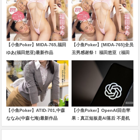
【小鱼Poker】MIDA-765,福田
【小鱼Poker】[MIDA-765]全员
ゆあ(福田悠亚)最新作品
丑男感谢祭！ 福田悠亚（福田
2026/09/01发布！
ゆあ）解禁大乱交！
【小鱼Poker】ATID-701,中森
【小鱼Poker】OpenAI回击苹
ななみ(中森七海)最新作品
果：真正短板是AI落后 不是机
2026/09/01发布！
密被窃