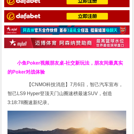
小鱼Poker视频朋友桌-社交新玩法，朋友间最真实
的Poker对战体验
【CNMO科技消息】7月6日，智己汽车宣布，
智己LS9 Hyper登顶天门山圈速榜最速SUV，创造
3:18:78圈速新纪录。