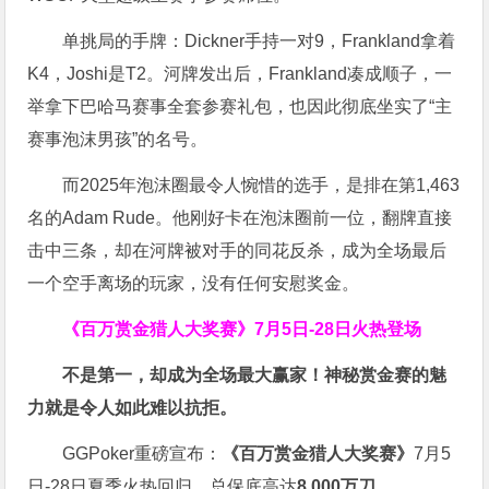
单挑局的手牌：Dickner手持一对9，Frankland拿着
K4，Joshi是T2。河牌发出后，Frankland凑成顺子，一
举拿下巴哈马赛事全套参赛礼包，也因此彻底坐实了“主
赛事泡沫男孩”的名号。
而2025年泡沫圈最令人惋惜的选手，是排在第1,463
名的Adam Rude。他刚好卡在泡沫圈前一位，翻牌直接
击中三条，却在河牌被对手的同花反杀，成为全场最后
一个空手离场的玩家，没有任何安慰奖金。
《百万赏金猎人大奖赛》
7月5日-28日火热登场
不是第一，却成为全场最大赢家！神秘赏金赛的魅
力就是令人如此难以抗拒。
GGPoker重磅宣布：
《百万赏金猎人大奖赛》
7月5
日-28日夏季火热回归，总保底高达
8,000
万刀
。