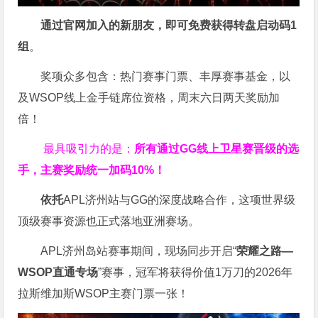
通过官网加入的新朋友，即可免费获得转盘启动码
1
组
。
奖项众多包含：热门赛事门票、丰厚赛事基金，以
及WSOP线上金手链席位资格，
周末六日两天奖励加
倍！
最具吸引力的是：
所有通过
GG
线上卫星赛晋级的选
手，主赛奖励统一加码
10%
！
依托
APL济州站与GG的深度战略合作，这项世界级
顶级赛事资源也正式落地亚洲赛场。
APL济州岛站赛事期间，现场同步开启“
荣耀之路
—
WSOP
直通专场
”赛事，冠军将获得价值1万刀的2026年
拉斯维加斯WSOP主赛门票一张！