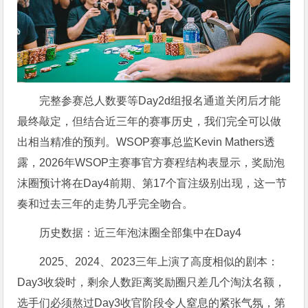
完整参赛总人数要等Day2d组报名通道关闭后才能
最终敲定，但结合近三年的赛事历史，我们完全可以做
出相当精准的预判。WSOP赛事总监Kevin Mathers透
露，2026年WSOP主赛事官方赛程结构表显示，奖励泡
沫圈预计将在Day4前期、第17个盲注级别出现，这一节
奏和过去三年的走势几乎完全吻合。
历史数据：近三年泡沫圈全部集中在Day4
2025、2024、2023三年上演了高度相似的剧本：
Day3收袋时，剩余人数距离奖励圈只差几个淘汰名额，
选手们必须熬过Day3收官阶段令人窒息的紧张气氛，第