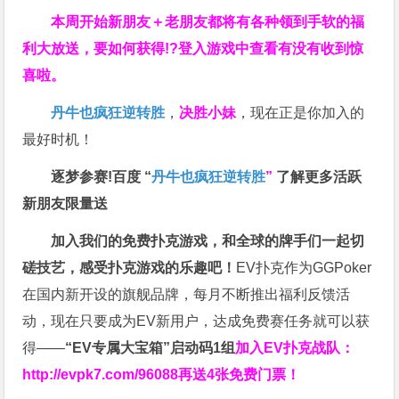
本周开始新朋友＋老朋友都将有各种领到手软的福
利大放送，要如何获得!?登入游戏中查看有没有收到惊
喜啦。
丹牛也疯狂逆转胜
，
决胜小妹
，现在正是你加入的
最好时机！
逐梦参赛!百度 “
丹牛也疯狂逆转胜
”
了解更多
活跃
新朋友限量送
加入我们的免费扑克游戏，和全球的牌手们一起切
磋技艺，感受扑克游戏的乐趣吧！
EV扑克作为GGPoker
在国内新开设的旗舰品牌，每月不断推出福利反馈活
动，现在只要成为EV新用户，达成免费赛任务就可以获
得——
“EV专属大宝箱”启动码1组
加入EV扑克战队：
http://evpk7.com/96088
再送4张免费门票！