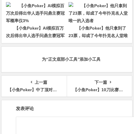
金，他磨了整整17分钟
杀回CBS黄金档？
【小鱼Poker】AI模拟百万
【小鱼Poker】他只拿到了
次后得出华人选手问鼎主赛冠军
23票，却成了今年扑克名人堂唯
概率仅3%
一的入选者
为“正文底部小工具”添加小工具
上一篇
下一篇
【小鱼Poker】中了顶对，到底该下几条街？别一把就软了
【小鱼Poker】10刀比赛，第6,309名…中国选手Fu Jiahao竟斩获超过2,200倍的惊人“神秘赏金”回报！
文
发表评论
章
导
航