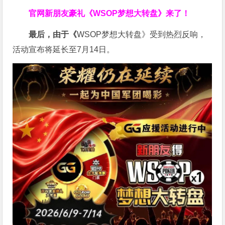
官网新朋友豪礼
《WSOP梦想大转盘》来了！
最后，由于《
WSOP梦想大转盘》受到热烈反响，
活动宣布将延长至7月14日。