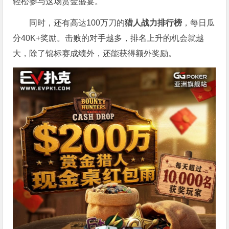
轻松参与这场赏金盛宴。
同时，还有高达100万刀的
猎人战力排行榜
，每日瓜
分40K+奖励。击败的对手越多，排名上升的机会就越
大，除了锦标赛成绩外，还能获得额外奖励。