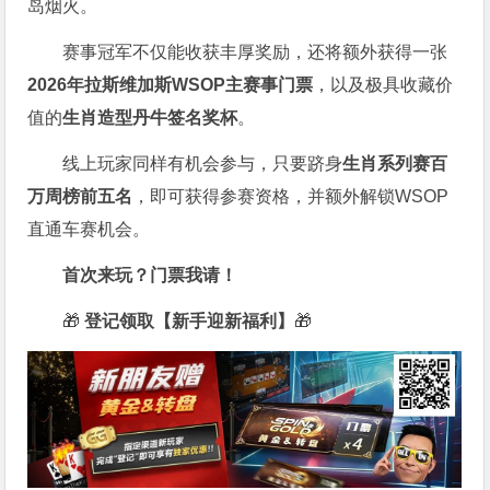
岛烟火。
赛事冠军不仅能收获丰厚奖励，还将额外获得一张
2026
年拉斯维加斯
WSOP
主赛事门票
，以及极具收藏价
值的
生肖造型丹牛签名奖杯
。
线上玩家同样有机会参与，只要跻身
生肖系列赛百
万周榜前五名
，即可获得参赛资格，并额外解锁WSOP
直通车赛机会。
首次来玩？门票我请！
🎁
登记领取【新手迎新福利】
🎁