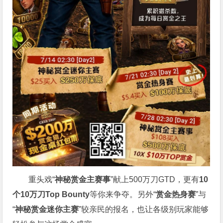
重头戏“
神秘赏金主赛事
”献上500万刀GTD，更有
10
个
10
万刀
Top Bounty
等你来争夺。另外“
赏金热身赛
”与
“
神秘赏金迷你主赛
”较亲民的报名，也让各级别玩家能够