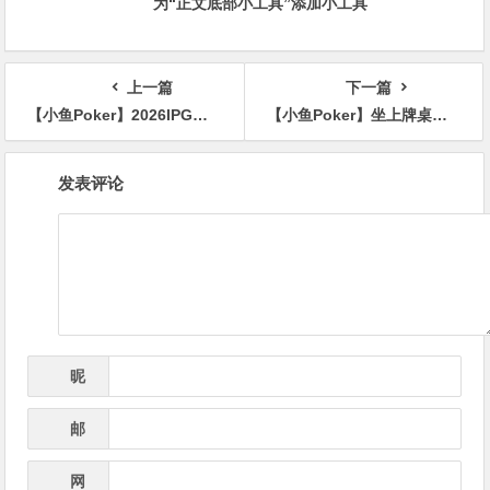
为“正文底部小工具”添加小工具
上一篇
下一篇
【小鱼Poker】2026IPG季中赛主赛第三轮战报：55人激战，10人晋级，孙骏伟418万记分牌领跑
【小鱼Poker】坐上牌桌，先别急着看牌：四个信号帮你识别桌上的“目标玩家”
文
发表评论
章
导
航
昵
*
称
邮
*
箱
网