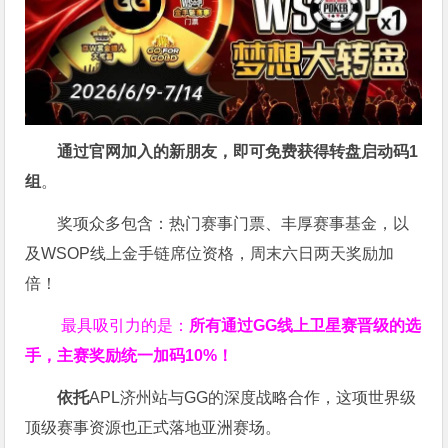
通过官网加入的新朋友，即可免费获得转盘启动码
1
组
。
奖项众多包含：热门赛事门票、丰厚赛事基金，以
及WSOP线上金手链席位资格，
周末六日两天奖励加
倍！
最具吸引力的是：
所有通过
GG
线上卫星赛晋级的选
手，主赛奖励统一加码
10%
！
依托
APL济州站与GG的深度战略合作，这项世界级
顶级赛事资源也正式落地亚洲赛场。