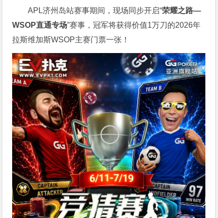
APL济州岛站赛事期间，现场同步开启“
荣耀之路
—
WSOP
直通专场
”赛事，冠军将获得价值1万刀的2026年
拉斯维加斯WSOP主赛门票一张！