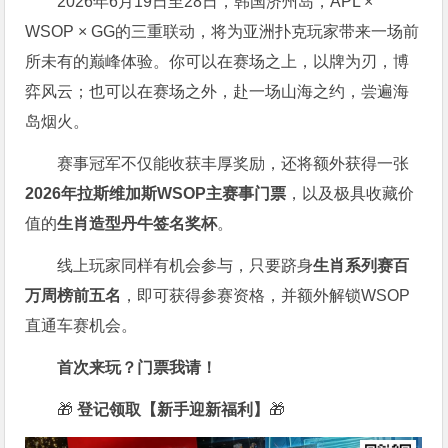
2026年6月19日至28日，韩国济州岛，APL ×
WSOP × GG的三重联动，将为亚洲扑克玩家带来一场前
所未有的巅峰体验。
你可以在赛场之上，以牌为刃，博
弈风云；也可以在赛场之外，赴一场山海之约，尝遍海
岛烟火。
赛事冠军不仅能收获丰厚奖励，还将额外获得一张
2026
年拉斯维加斯
WSOP
主赛事门票
，以及极具收藏价
值的
生肖造型丹牛签名奖杯
。
线上玩家同样有机会参与，只要跻身
生肖系列赛百
万周榜前五名
，即可获得参赛资格，并额外解锁WSOP
直通车赛机会。
首次来玩？门票我请！
🎁
登记领取【新手迎新福利】
🎁