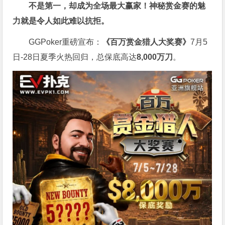
不是第一，却成为全场最大赢家！神秘赏金赛的魅
力就是令人如此难以抗拒。
GGPoker重磅宣布：
《百万赏金猎人大奖赛》
7月5
日-28日夏季火热回归，总保底高达
8,000
万刀
。