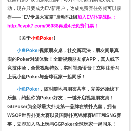
动，现在只要成为EV新用户，达成免费赛任务就可以获
得——
“EV专属大宝箱”启动码1组
加入EV扑克战队：
http://evpk7.com/96088
再送4张免费门票！
【关于
小鱼Poker
】
小鱼Poker
视频朋友桌，社交新玩法，朋友间最真
实的Poker对战体验！全新视频朋友桌APP，真人线下
竞技体验，全景视频特效，实时视频语音！立即注册马
上玩小鱼Poker与全球玩家一起同乐！
小鱼Poker
，随时随地与朋友共享，完美还原线下
乐趣，约起你的Poker好友，一键开启视频朋友桌！
GGPoker为全球最大扑克第一品牌在线扑克室，拥有
WSOP世界扑克大赛以及国际扑克锦标赛MTT和SNG赛
事，立即加入马上玩与GGPoker全球玩家一起同乐！