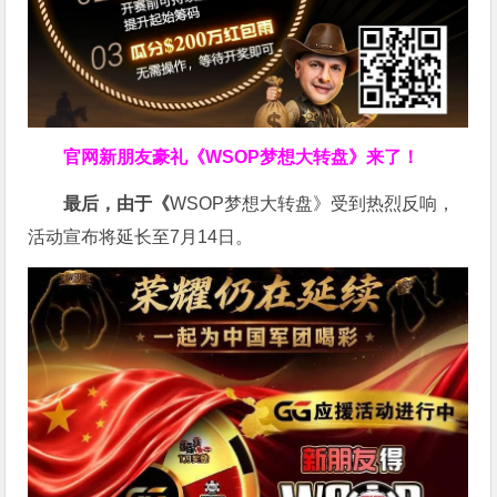
官网新朋友豪礼
《WSOP梦想大转盘》来了！
最后，由于《
WSOP梦想大转盘》受到热烈反响，
活动宣布将延长至7月14日。