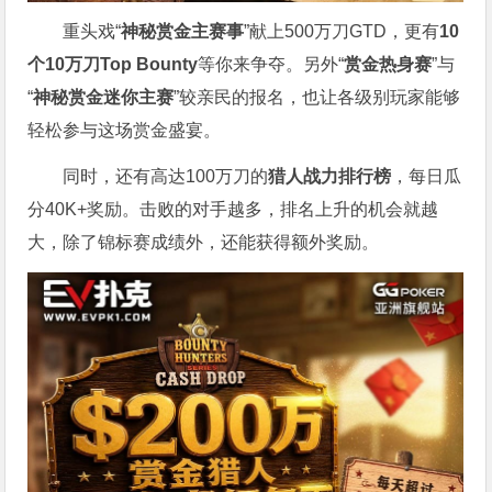
重头戏“
神秘赏金主赛事
”献上500万刀GTD，更有
10
个
10
万刀
Top Bounty
等你来争夺。另外“
赏金热身赛
”与
“
神秘赏金迷你主赛
”较亲民的报名，也让各级别玩家能够
轻松参与这场赏金盛宴。
同时，还有高达100万刀的
猎人战力排行榜
，每日瓜
分40K+奖励。击败的对手越多，排名上升的机会就越
大，除了锦标赛成绩外，还能获得额外奖励。