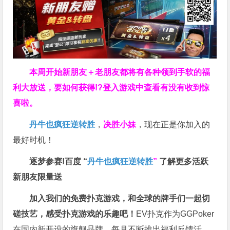
本周开始新朋友＋老朋友都将有各种领到手软的福
利大放送，要如何获得!?登入游戏中查看有没有收到惊
喜啦。
丹牛也疯狂逆转胜
，
决胜小妹
，现在正是你加入的
最好时机！
逐梦参赛!百度 “
丹牛也疯狂逆转胜
”
了解更多
活跃
新朋友限量送
加入我们的免费扑克游戏，和全球的牌手们一起切
磋技艺，感受扑克游戏的乐趣吧！
EV扑克作为GGPoker
在国内新开设的旗舰品牌，每月不断推出福利反馈活