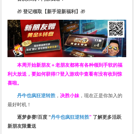
🎁
登记领取【新手迎新福利】
🎁
本周开始新朋友＋老朋友都将有各种领到手软的福
利大放送，要如何获得!?登入游戏中查看有没有收到惊
喜啦。
丹牛也疯狂逆转胜
，
决胜小妹
，现在正是你加入的
最好时机！
逐梦参赛!百度 “
丹牛也疯狂逆转胜
”
了解更多
活跃
新朋友限量送