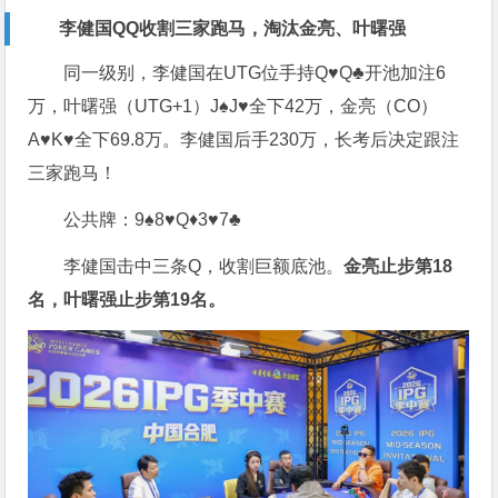
李健国QQ收割三家跑马，淘汰金亮、叶曙强
同一级别，李健国在UTG位手持Q♥️Q♣️开池加注6
万，叶曙强（UTG+1）J♠️J♥️全下42万，金亮（CO）
A♥️K♥️全下69.8万。李健国后手230万，长考后决定跟注
三家跑马！
公共牌：9♠️8♥️Q♦️3♥️7♣️
李健国击中三条Q，收割巨额底池。
金亮止步第18
名，叶曙强止步第19名。