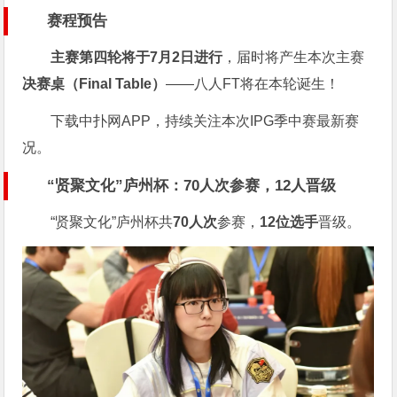
赛程预告
主赛第四轮将于7月2日进行
，届时将产生本次主赛
决赛桌（Final Table）
——八人FT将在本轮诞生！
下载中扑网APP，持续关注本次IPG季中赛最新赛
况。
“贤聚文化”庐州杯：70人次参赛，12人晋级
“贤聚文化”庐州杯共
70人次
参赛，
12位选手
晋级。