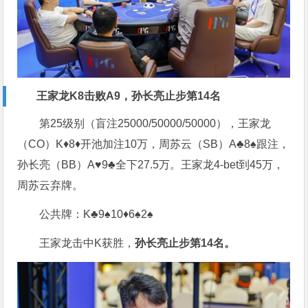
王家龙K8击败A9，孙长亮止步第14名
第25级别（盲注25000/50000/50000），王家龙
（CO）K♦️8♦️开池加注10万，周苏云（SB）A♣️8♠️跟注，
孙长亮（BB）A♥️9♣️全下27.5万。王家龙4-bet到45万，
周苏云弃牌。
公共牌：K♣️9♠️10♦️6♠️2♠️
王家龙击中K获胜，
孙长亮止步第14名。