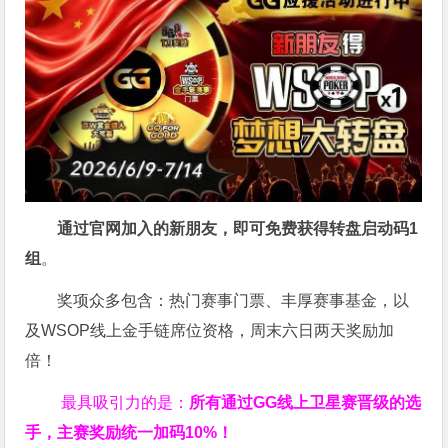
通过官网加入的新朋友，即可免费获得转盘启动码
1
组
。
奖项众多包含：热门赛事门票、丰厚赛事基金，以
及WSOP线上金手链席位资格，
周末六日两天奖励加
倍！
最具吸引力的是：
所有通过
GG
线上卫星赛晋级的选
手，主赛奖励统一加码
10%
！