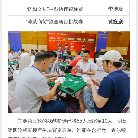
“忆如文化”中型快速锦标赛
李博辰
“沛莱商贸”混合项目挑战赛
黄巍崴
主赛第三轮的残酷筛选已将55人压缩至10人，明日
第四轮将直接产生决赛桌名单。谁能在合肥元一希尔顿