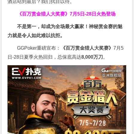
酒店站到最后？我们拭目以待。
《百万赏金猎人大奖赛》
7月5日-28日火热登场
不是第一，却成为全场最大赢家！神秘赏金赛的魅
力就是令人如此难以抗拒。
GGPoker重磅宣布：
《百万赏金猎人大奖赛》
7月5
日-28日夏季火热回归，总保底高达
8,000
万刀
。