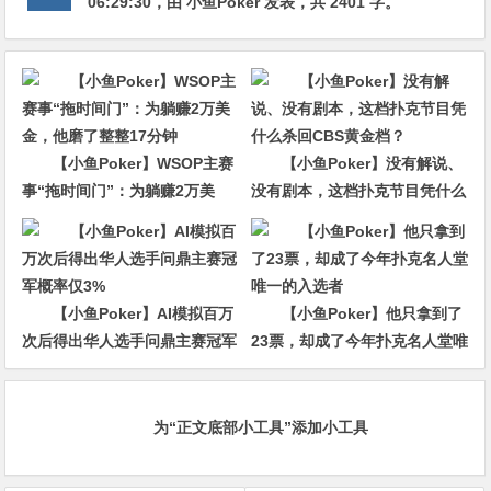
06:29:30
，由
小鱼Poker
发表，共 2401 字。
【小鱼Poker】WSOP主赛
【小鱼Poker】没有解说、
事“拖时间门”：为躺赚2万美
没有剧本，这档扑克节目凭什么
金，他磨了整整17分钟
杀回CBS黄金档？
【小鱼Poker】AI模拟百万
【小鱼Poker】他只拿到了
次后得出华人选手问鼎主赛冠军
23票，却成了今年扑克名人堂唯
概率仅3%
一的入选者
为“正文底部小工具”添加小工具