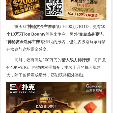
重头戏“
神秘赏金主赛事
”献上500万刀GTD，更有
10
个
10
万刀
Top Bounty
等你来争夺。另外“
赏金热身赛
”与
“
神秘赏金迷你主赛
”较亲民的报名，也让各级别玩家能够
轻松参与这场赏金盛宴。
同时，还有高达100万刀的
猎人战力排行榜
，每日瓜
分40K+奖励。击败的对手越多，排名上升的机会就越
大，除了锦标赛成绩外，还能获得额外奖励。