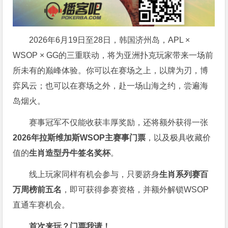
2026年6月19日至28日，韩国济州岛，APL ×
WSOP × GG的三重联动，将为亚洲扑克玩家带来一场前
所未有的巅峰体验。
你可以在赛场之上，以牌为刃，博
弈风云；也可以在赛场之外，赴一场山海之约，尝遍海
岛烟火。
赛事冠军不仅能收获丰厚奖励，还将额外获得一张
2026
年拉斯维加斯
WSOP
主赛事门票
，以及极具收藏价
值的
生肖造型丹牛签名奖杯
。
线上玩家同样有机会参与，只要跻身
生肖系列赛百
万周榜前五名
，即可获得参赛资格，并额外解锁WSOP
直通车赛机会。
首次来玩？门票我请！