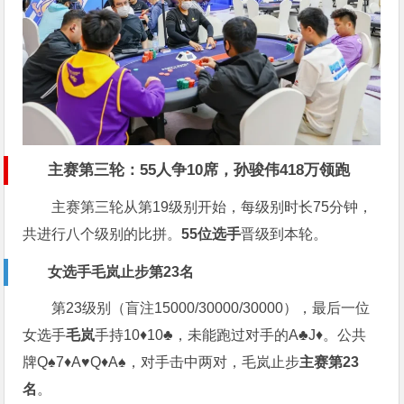
主赛第三轮：55人争10席，孙骏伟418万领跑
主赛第三轮从第19级别开始，每级别时长75分钟，
共进行八个级别的比拼。
55位选手
晋级到本轮。
女选手毛岚止步第23名
第23级别（盲注15000/30000/30000），最后一位
女选手
毛岚
手持10♦️10♣️，未能跑过对手的A♣️J♦️。公共
牌Q♠️7♦️A♥️Q♦️A♠️，对手击中两对，毛岚止步
主赛第23
名
。