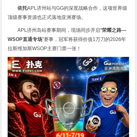
依托
APL济州站与GG的深度战略合作，这项世界级
顶级赛事资源也正式落地亚洲赛场。
APL济州岛站赛事期间，现场同步开启“
荣耀之路
—
WSOP
直通专场
”赛事，冠军将获得价值1万刀的2026年
拉斯维加斯WSOP主赛门票一张！