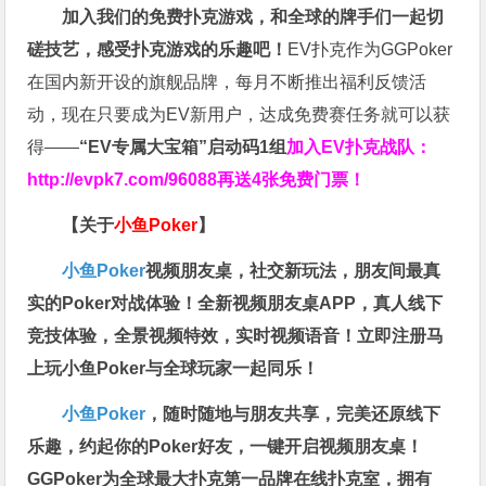
加入我们的免费扑克游戏，和全球的牌手们一起切
磋技艺，感受扑克游戏的乐趣吧！
EV扑克作为GGPoker
在国内新开设的旗舰品牌，每月不断推出福利反馈活
动，现在只要成为EV新用户，达成免费赛任务就可以获
得——
“EV专属大宝箱”启动码1组
加入EV扑克战队：
http://evpk7.com/96088
再送4张免费门票！
【关于
小鱼Poker
】
小鱼Poker
视频朋友桌，社交新玩法，朋友间最真
实的Poker对战体验！全新视频朋友桌APP，真人线下
竞技体验，全景视频特效，实时视频语音！立即注册马
上玩小鱼Poker与全球玩家一起同乐！
小鱼Poker
，随时随地与朋友共享，完美还原线下
乐趣，约起你的Poker好友，一键开启视频朋友桌！
GGPoker为全球最大扑克第一品牌在线扑克室，拥有