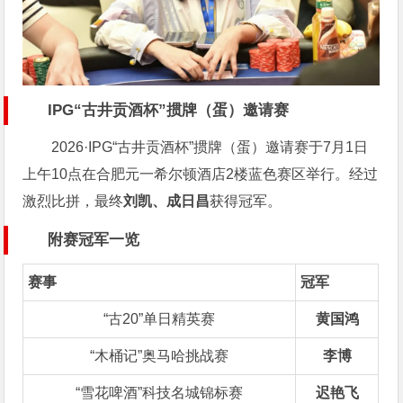
IPG“古井贡酒杯”掼牌（蛋）邀请赛
2026·IPG“古井贡酒杯”掼牌（蛋）邀请赛于7月1日
上午10点在合肥元一希尔顿酒店2楼蓝色赛区举行。经过
激烈比拼，最终
刘凯、成日昌
获得冠军。
附赛冠军一览
赛事
冠军
“古20”单日精英赛
黄国鸿
“木桶记”奥马哈挑战赛
李博
“雪花啤酒”科技名城锦标赛
迟艳飞