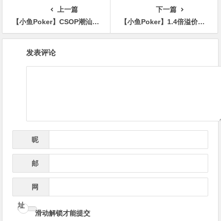
上一篇
下一篇
【小鱼Poker】CSOP潮汕扑克系列赛Ⅲ盛大开幕！“红头船”精神遇上智力竞技，首日热度爆棚
【小鱼Poker】1.4倍溢价卖儿子份额，扑克传奇的“父爱定价”合理吗？
文
发表评论
章
导
航
昵
*
称
邮
*
箱
网
址
滑动解锁才能提交