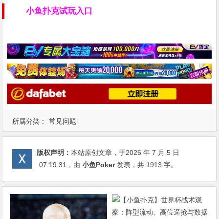
小鱼扑克试玩入口
所属分类：
常见问题
版权声明：
本站原创文章，于2026 年 7 月 5 日
07:19:31
，由
小鱼Poker
发表，共 1913 字。