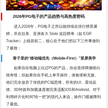
2026年PG电子的产品趋势与高热度密码
进入2026年，PG电子之所以能持续在排行榜里屠
榜，并在拉美、亚洲各大 Slots 追踪榜单（如 EGR
Tracker）上稳居前二，核心在于他们把以下三件事做到
了极致：
骨子里的“移动端优先（Mobile-First）”竖屏美学
如果你在电脑上玩过PG的产品，你会觉得两侧留白
很奇怪；但如果你在手机上单手操作，体验堪称无敌。
他们完全放弃了传统的PC端思维，所有的UI、震动反
馈、3D特效和加载速度都完美适配iOS和Android。对于
利用碎片化时间“转一把”的现代人来说，操作门槛被降到
了最低。