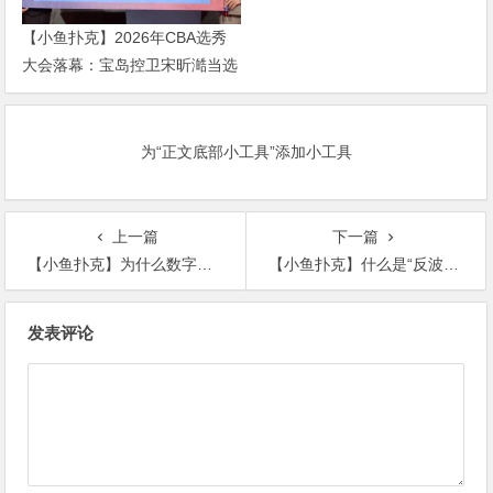
【小鱼扑克】2026年CBA选秀
大会落幕：宝岛控卫宋昕澔当选
状元，18人中选创历史新低
为“正文底部小工具”添加小工具
上一篇
下一篇
【小鱼扑克】为什么数字娱乐平台越来越重视“有效活跃度”？
【小鱼扑克】什么是“反波胆”？开云体育是否支持此类玩法？
文
发表评论
章
导
航