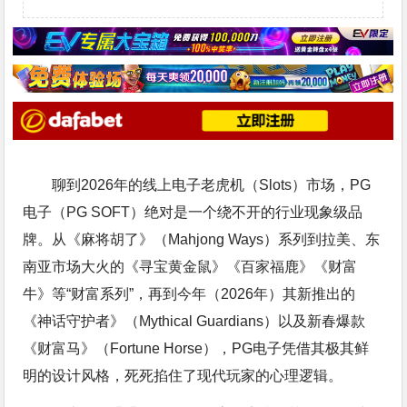
聊到2026年的线上电子老虎机（Slots）市场，PG
电子（PG SOFT）绝对是一个绕不开的行业现象级品
牌。从《麻将胡了》（Mahjong Ways）系列到拉美、东
南亚市场大火的《寻宝黄金鼠》《百家福鹿》《财富
牛》等“财富系列”，再到今年（2026年）其新推出的
《神话守护者》（Mythical Guardians）以及新春爆款
《财富马》（Fortune Horse），PG电子凭借其极其鲜
明的设计风格，死死掐住了现代玩家的心理逻辑。