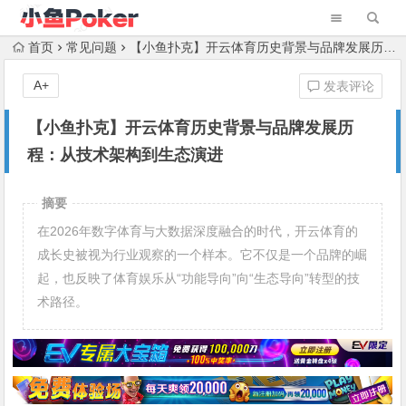
首页
常见问题
【小鱼扑克】开云体育历史背景与品牌发展历程：从技术架构到生态演进
A+
发表评论
【小鱼扑克】开云体育历史背景与品牌发展历
程：从技术架构到生态演进
摘要
在2026年数字体育与大数据深度融合的时代，开云体育的
成长史被视为行业观察的一个样本。它不仅是一个品牌的崛
起，也反映了体育娱乐从“功能导向”向“生态导向”转型的技
术路径。