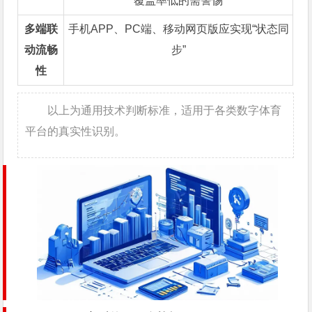
覆盖率低的需警惕
多端联
手机APP、PC端、移动网页版应实现“状态同
动流畅
步”
性
以上为通用技术判断标准，适用于各类数字体育
平台的真实性识别。