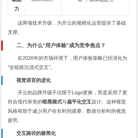
力
这两项技术升级，为开云的规模化运营提供了基础
支撑。
二、为什么“用户体验”成为竞争焦点？
在2026年的市场环境下，用户体验策略已经演化为
“全链路沉浸式交互”。
视觉语言的进化
开云的品牌升级不仅限于Logo更换，而是采用了更
符合现代审美的
暗黑模式
与
扁平化交互
设计。这种视觉
风格有助于减少用户在长时间观赛、数据分析时的视觉
疲劳。
交互路径的极简化