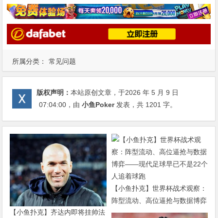
所属分类：
常见问题
版权声明：
本站原创文章，于2026 年 5 月 9 日
07:04:00
，由
小鱼Poker
发表，共 1201 字。
【小鱼扑克】世界杯战术观察：
阵型流动、高位逼抢与数据博弈
【小鱼扑克】齐达内即将挂帅法
——现代足球早已不是22个人追