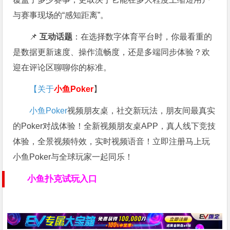
与赛事现场的“感知距离”。
📌
互动话题
：在选择数字体育平台时，你最看重的
是数据更新速度、操作流畅度，还是多端同步体验？欢
迎在评论区聊聊你的标准。
【关于
小鱼Poker
】
小鱼Poker
视频朋友桌，社交新玩法，朋友间最真实
的Poker对战体验！全新视频朋友桌APP，真人线下竞技
体验，全景视频特效，实时视频语音！立即注册马上玩
小鱼Poker与全球玩家一起同乐！
小鱼扑克试玩入口