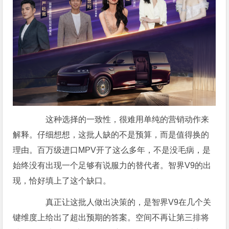
这种选择的一致性，很难用单纯的营销动作来
解释。仔细想想，这批人缺的不是预算，而是值得换的
理由。百万级进口MPV开了这么多年，不是没毛病，是
始终没有出现一个足够有说服力的替代者。智界V9的出
现，恰好填上了这个缺口。
真正让这批人做出决策的，是智界V9在几个关
键维度上给出了超出预期的答案。空间不再让第三排将