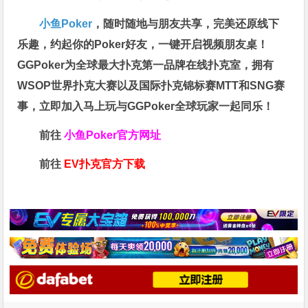
小鱼Poker
，随时随地与朋友共享，完美还原线下
乐趣，约起你的Poker好友，一键开启视频朋友桌！
GGPoker为全球最大扑克第一品牌在线扑克室，拥有
WSOP世界扑克大赛以及国际扑克锦标赛MTT和SNG赛
事，立即加入马上玩与GGPoker全球玩家一起同乐！
前往
小鱼Poker官方网址
前往
EV扑克官方下载