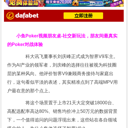
小鱼Poker视频朋友桌-社交新玩法，朋友间最真实
的Poker对战体验
科大讯飞董事长刘庆峰正式成为智界V9车主。
作为AI产业的领军者，刘庆峰的选择往往被视为科技圈
层的某种风向。他评价智界V9兼顾商务接待与家庭出
行，这句看似平淡的表述，其实精准点到了高端MPV用
户最在意的那个点上。
将这个场景置于上市21天大定突破18000台、
高配选配率高达80%、销售均价冲上50万元的数据背景
下，一个值得追问的问题浮现出来，这些站在各自领域