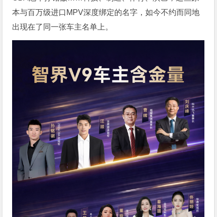
本与百万级进口MPV深度绑定的名字，如今不约而同地
出现在了同一张车主名单上。