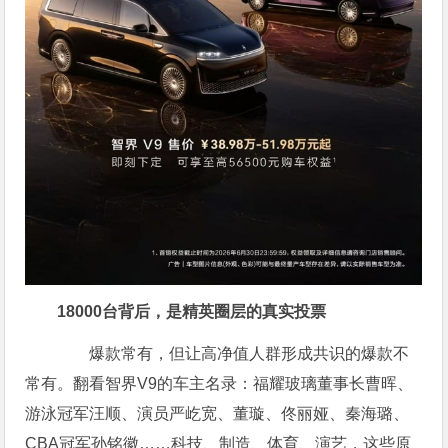
18000台背后，是精英圈层的真实投票
爆款常有，但让高净值人群形成共识的爆款不
常有。翻看智界V9的车主名录：福耀玻璃董事长曹晖、
游泳冠军汪顺、演员严屹宽、董璇、佟丽娅、秦海璐、
CBA冠军孙铭徽……科技、制造、体育、演艺，这些原