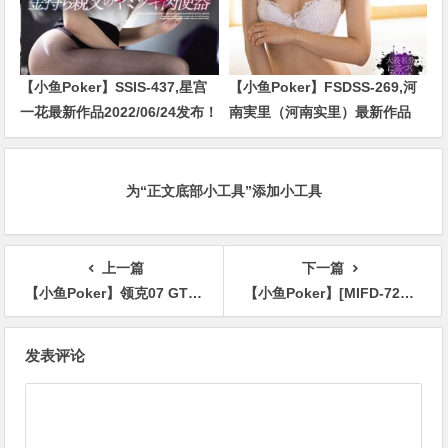
【小鱼Poker】SSIS-437,星宫
【小鱼Poker】FSDSS-269,河
一花最新作品2022/06/24发布！
南実里（河南实里）最新作品
2021-08-26发布！
为“正文底部小工具”添加小工具
上一篇
下一篇
【小鱼Poker】领克07 GT发布 首发全球限量1007台 限量版售20.88万
【小鱼Poker】[MIFD-723]高中时代大家都想上的尤物！ 健康美的赤丸琉琉菜（赤丸るるな）被顶到翻！
文
发表评论
章
导
航