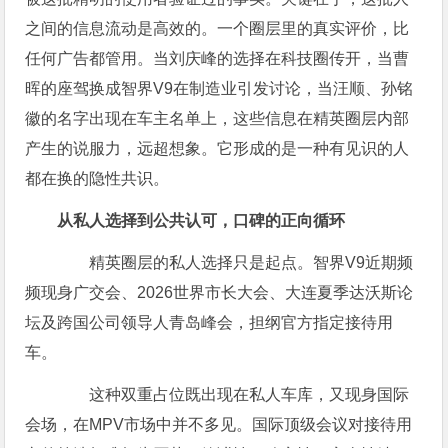
之间的信息流动是高效的。一个圈层里的真实评价，比
任何广告都管用。当刘庆峰的选择在科技圈传开，当曹
晖的座驾换成智界V9在制造业引发讨论，当汪顺、孙铭
徽的名字出现在车主名单上，这些信息在精英圈层内部
产生的说服力，远超想象。它形成的是一种有见识的人
都在换的隐性共识。
从私人选择到公共认可，口碑的正向循环
精英圈层的私人选择只是起点。智界V9近期频
频现身广交会、2026世界市长大会、大连夏季达沃斯论
坛及跨国公司领导人青岛峰会，担纲官方指定接待用
车。
这种双重占位既出现在私人车库，又现身国际
会场，在MPV市场中并不多见。国际顶级会议对接待用