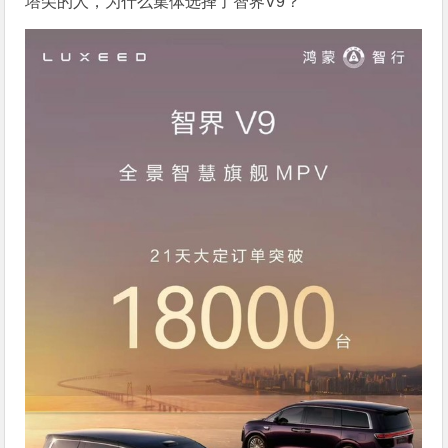
塔尖的人，为什么集体选择了智界V9？