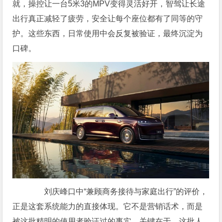
就，操控让一台5米3的MPV变得灵活好开，智驾让长途
出行真正减轻了疲劳，安全让每个座位都有了同等的守
护。这些东西，日常使用中会反复被验证，最终沉淀为
口碑。
刘庆峰口中“兼顾商务接待与家庭出行”的评价，
正是这套系统能力的直接体现。它不是营销话术，而是
被这批精明的使用者验证过的事实。关键在于，这批人