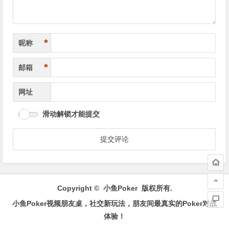
*
昵称
*
邮箱
网址
滑动解锁才能提交
Copyright ©
小鱼Poker
版权所有.
小鱼Poker视频朋友桌，社交新玩法，朋友间最真实的Poker对战
体验！