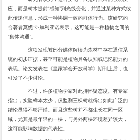
应，而是树木提前“感知”到光线变化，并通过某种方式彼
此传递信息，形成一种协调一致的群体行为。该研究的
合著者莫妮卡·加利亚诺表示，这可能是一种植物之间的
“集体沟通”。
这项发现被部分媒体解读为森林中存在通信系
统的初步证据，甚至可能是植物具备认知或记忆能力的
表现。论文发表在《皇家学会开放科学》期刊上后，也
引发了不少讨论。
不过，许多植物学家对此持怀疑态度。有专家
指出，实验样本太少，仅监测三棵树就得出如此广泛的
结论显得不够严谨。而且这些树并不都生长在同一区
域，尤其是最年轻的一棵，与另外两棵环境差异较大，
这可能影响数据的代表性。