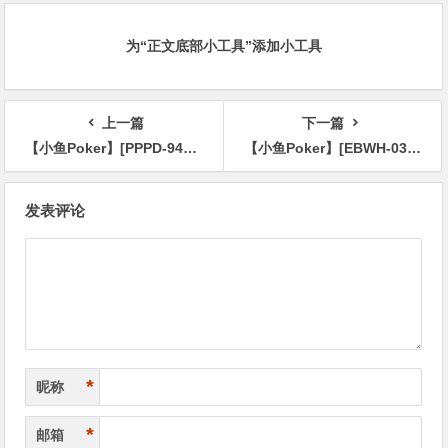
为“正文底部小工具”添加小工具
上一篇
下一篇
【小鱼Poker】[PPPD-941]被吉村卓开箱 拥有4万粉丝的网红市原玲业界献身
【小鱼Poker】[EBWH-031]解密！那位演出漫改作品 封面不敢露脸的爆乳美女是有冈美羽（有岡みう）
文
发表评论
章
导
航
*
昵称
*
邮箱