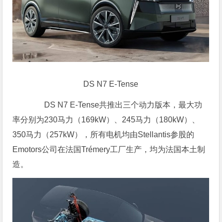
DS N7 E-Tense
DS N7 E-Tense共推出三个动力版本，最大功
率分别为230马力（169kW）、245马力（180kW）、
350马力（257kW），所有电机均由Stellantis参股的
Emotors公司在法国Trémery工厂生产，均为法国本土制
造。