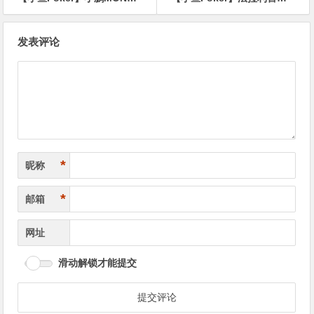
文
发表评论
章
导
航
*
昵称
*
邮箱
网址
滑动解锁才能提交