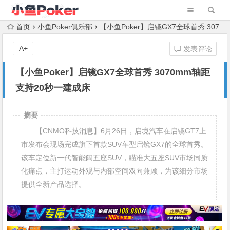
首页
小鱼Poker俱乐部
【小鱼Poker】启镜GX7全球首秀 3070mm轴距 支持20秒一建成床
A+
发表评论
【小鱼Poker】启镜GX7全球首秀 3070mm轴距
支持20秒一建成床
摘要
【CNMO科技消息】6月26日，启境汽车在启镜GT7上
市发布会现场完成旗下首款SUV车型启镜GX7的全球首秀。
该车定位新一代智能阔五座SUV，瞄准大五座SUV市场同质
化痛点，主打运动外观与内部空间双向兼顾，为该细分市场
提供全新产品选择。