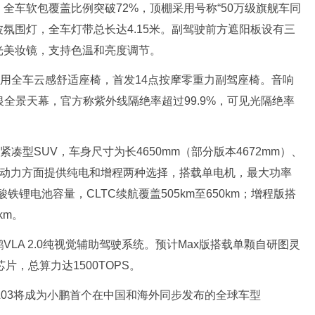
车软包覆盖比例突破72%，顶棚采用号称“50万级旗舰车同
波氛围灯，全车灯带总长达4.15米。副驾驶前方遮阳板设有三
光美妆镜，支持色温和亮度调节。
用全车云感舒适座椅，首发14点按摩零重力副驾座椅。音响
银全景天幕，官方称紫外线隔绝率超过99.9%，可见光隔绝率
型SUV，车身尺寸为长4650mm（部分版本4672mm）、
0mm。动力方面提供纯电和增程两种选择，搭载单电机，最大功率
磷酸铁锂电池容量，CLTC续航覆盖505km至650km；增程版搭
km。
A 2.0纯视觉辅助驾驶系统。预计Max版搭载单颗自研图灵
双芯片，总算力达1500TOPS。
03将成为小鹏首个在中国和海外同步发布的全球车型