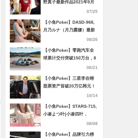
野真子最新作品2021年9月
28日发布！
07/25
【小鱼Poker】DASD-968,
月乃ルナ（月乃露娜）最新
作品2023/02/04发布！
08/26
【小鱼Poker】零跑汽车全
球累计交付突破150万台，8
个月完成第三个50万台
06/21
【小鱼Poker】三星李在镕
股票资产首破20万亿韩元！
创历史新高
10/14
【小鱼Poker】STARS-715,
小凑よつ叶(小凑四叶，
Kominato-Yotsuha)最新作
08/08
品2022/10/06发布！
【小鱼Poker】品牌引力榜