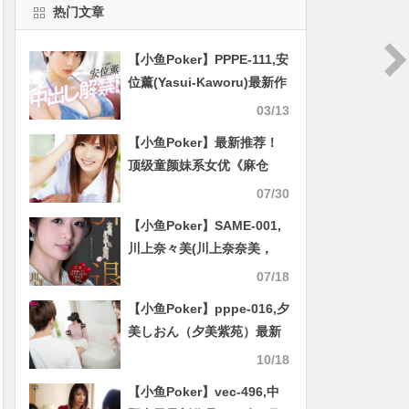
热门文章
【小鱼Poker】PPPE-111,安
位薰(Yasui-Kaworu)最新作
品2023/04/18发布！
03/13
【小鱼Poker】最新推荐！
顶级童颜妹系女优《麻仓
忧》精选作品介绍……
07/30
【小鱼Poker】SAME-001,
川上奈々美(川上奈奈美，
Kawakami-Nanami)引退作
07/18
品2022/06/07发布！
【小鱼Poker】pppe-016,夕
美しおん（夕美紫苑）最新
作品2022/03/15发布！
10/18
【小鱼Poker】vec-496,中