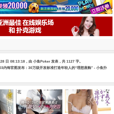
28 日
08:13:18
，由
小鱼Poker
发表，共 1127 字。
 L03内饰官图发布：30万级开发标准打造年轻人的“理想座舱” - 小鱼扑