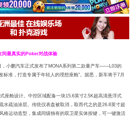
友间最真实的Poker对战体验
日，小鹏汽车正式发布了MONA系列第二款量产车——L03的
开发标准，打造专属于年轻人的理想座舱”。据悉，新车将于7月
舱设计。中控区域配备一块15.6英寸2.5K超高清悬浮式
亮度及疏水疏油涂层。传统仪表盘被取消，取而代之的是26.8英寸超
跑风格运动造型，集成同级独有的双卫星实体按键，可一键激活