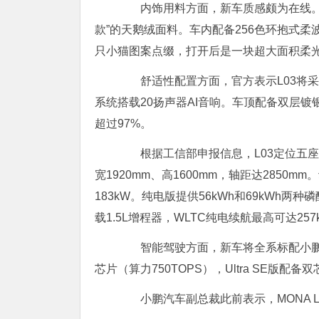
内饰用料方面，新车质感颇为在线。全
款”的天鹅绒面料。车内配备256色环抱式柔
只小猫图案点缀，打开后是一块超大面积柔
舒适性配置方面，官方表示L03将采
系统搭载20扬声器AI音响。车顶配备双层镀
超过97%。
根据工信部申报信息，L03定位五座紧凑
宽1920mm、高1600mm，轴距达285
183kW。纯电版提供56kWh和69kWh两种
载1.5L增程器，WLTC纯电续航最高可达257
智能驾驶方面，新车将全系标配小鹏VL
芯片（算力750TOPS），Ultra SE版配备
小鹏汽车副总裁此前表示，MONA L