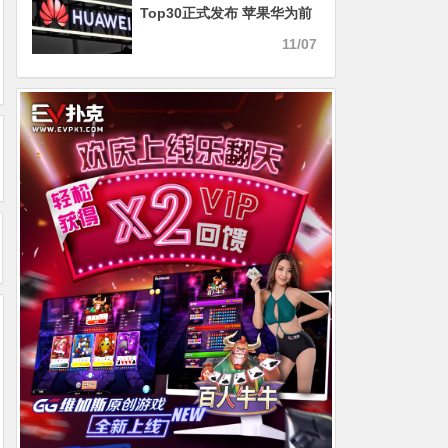
Top30正式发布 苹果华为前
二 小米第四
11/07