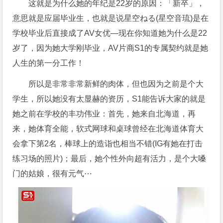
这就是为什么她的年纪是22岁的原因：「新卒」，
意思就是应届毕业生，也就是说星空ねる(星空音琉)是在
学校毕业后直接成了AV女优—现在你知道她为什么是22
岁了，因为她大学刚毕业，AV片商S1的专属契约就是她
人生的第一分工作！
所以是非常非常新鲜的肉体，但也因为之前是个大
学生，所以她没有太显赫的资历，S1能告诉大家的就是
她之前在学校的丰功伟业：首先，她来自北海道，再
来，她体育全能，软式网球和桌球曾经在北海道体育大
会拿下第2名，棒球上的造诣也相当不错(IG有她在打击
练习场的照片)；最后，她个性外向超有活力，是个大嗓
门的姑娘，很有元气⋯