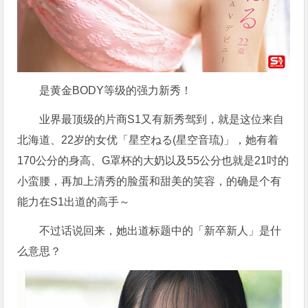
是黄金BODY等级的强力新秀！
业界最顶级的片商S1又有新秀驾到，就是这位来自
北海道、22岁的女优「星空ねる(星空音琉)」，她有着
170公分的身高、G罩杯的大奶以及55公分也就是21吋的
小蛮腰，再加上清秀的脸蛋和甜美的笑容，的确是个有
能力在S1出道的高手～
不过话说回来，她出道标题中的「新卒新人」是什
么意思？