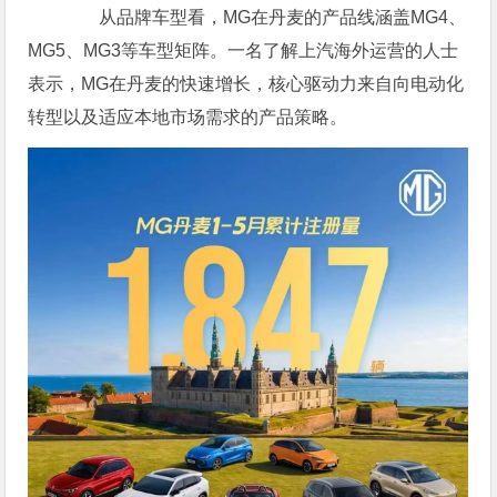
从品牌车型看，MG在丹麦的产品线涵盖MG4、
MG5、MG3等车型矩阵。一名了解上汽海外运营的人士
表示，MG在丹麦的快速增长，核心驱动力来自向电动化
转型以及适应本地市场需求的产品策略。