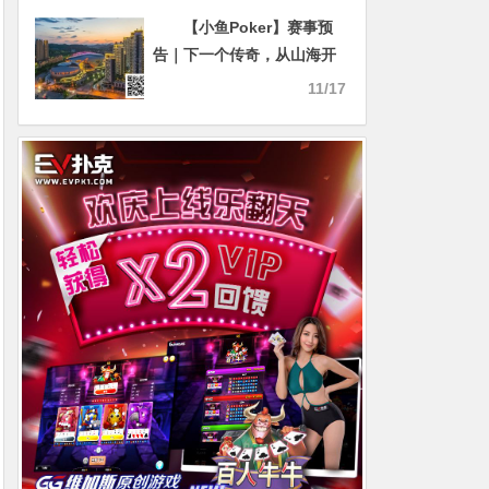
以重振灾难性的一年
【小鱼Poker】赛事预
告｜下一个传奇，从山海开
始！2026CPT 巡回赛邀你一
11/17
战成名！