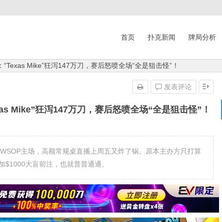
首页
扑克新闻
牌局分析
Texas Mike”狂泻147万刀，赛后怒喷全场“全是狙击怪”！
发表评论
as Mike”狂泻147万刀，赛后怒喷全场“全是狙击怪”！
维加斯，WSOP主场，高额常规桌直播上周五又炸了锅。原本主办方只打算
，再加$1000大盲前注，也就普普通通。