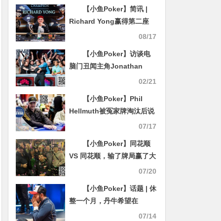
场，包揽4个CL、斩获3冠
【小鱼Poker】简讯 |
Richard Yong赢得第二座
Triton冠军奖杯
08/17
【小鱼Poker】访谈电
脑门丑闻主角Jonathan
Tamayo：“我不再是个无名
02/21
小卒”
【小鱼Poker】Phil
Hellmuth被冤家牌淘汰后说
道：“为什么会这么痛苦？
07/17
【小鱼Poker】同花顺
VS 同花顺，输了牌局赢了大
奖，这家俱乐部还真是刺激
07/20
【小鱼Poker】话题 | 休
整一个月，丹牛希望在
WSOP天堂赛取得大爆发，
07/14