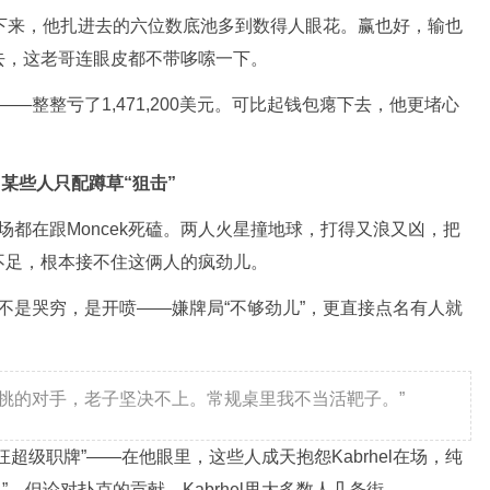
直播下来，他扎进去的六位数底池多到数得人眼花。赢也好，输也
去，这老哥连眼皮都不带哆嗦一下。
——整整亏了1,471,200美元。可比起钱包瘪下去，他更堵心
：某些人只配蹲草“狙击”
hel整场都在跟Moncek死磕。两人火星撞地球，打得又浪又凶，把
不足，根本接不住这俩人的疯劲儿。
，不是哭穷，是开喷——嫌牌局“不够劲儿”，更直接点名有人就
亲手挑的对手，老子坚决不上。常规桌里我不当活靶子。”
超级职牌”——在他眼里，这些人成天抱怨Kabrhel在场，纯
火”，但论对扑克的贡献，Kabrhel甩大多数人几条街。